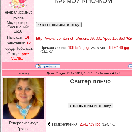
КАЙМОЙ КРЮЧКОМ.
Генералиссимус
Группа:
Модераторы
Сообщений:
1616
Награды:
14
http://www.liveinternet.ru/users/3970017/post167850762
Репутация:
12
Прикрепления:
1081545.jpg
·
1802146.jpg
(269.0 Kb)
Город: Тобольск
(92.1 Kb)
Статус:
уже
ушла...
anansy
Дата: Среда, 13.07.2011, 13:37 | Сообщение #
177
Свитер-пончо
Генералиссимус
Прикрепления:
2542739.jpg
(124.7 Kb)
Группа: