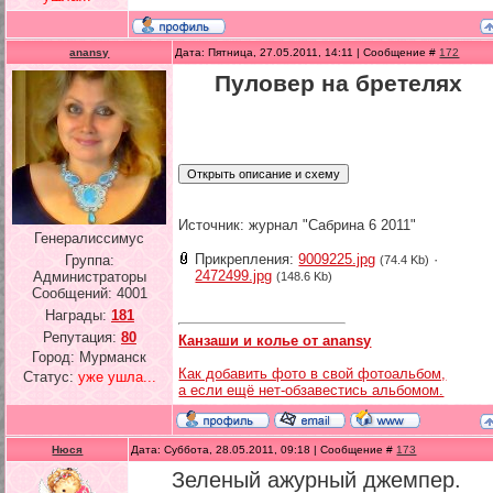
anansy
Дата: Пятница, 27.05.2011, 14:11 | Сообщение #
172
Пуловер на бретелях
Источник: журнал "Сабрина 6 2011"
Генералиссимус
Прикрепления:
9009225.jpg
·
Группа:
(74.4 Kb)
2472499.jpg
Администраторы
(148.6 Kb)
Сообщений:
4001
Награды:
181
Репутация:
80
Канзаши и колье от anansy
Город: Мурманск
Как добавить фото в свой фотоальбом,
Статус:
уже ушла...
а если ещё нет-обзавестись альбомом.
Нюся
Дата: Суббота, 28.05.2011, 09:18 | Сообщение #
173
Зеленый ажурный джемпер.