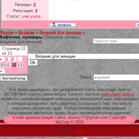
Награды:
2
Репутация:
4
Статус:
уже ушла...
Форум
»
Вязание
»
Вязание для женщин
»
Кофточки, пуловеры
(Описание готовых
моделек для женщин)
Страница
12
из
13
«
1
2
…
10
11
12
13
»
Поиск:
Все права защищены, при цитировании сайта www.magic-dom.ru
АКТИВНАЯ ссылка обязательна. Каталог портала
www.magic-dom.ru
является самообновляемой электронной библиотекой книг, информацию
в которую добавляют пользователи, согласные с тем, что они не
нарушают авторских прав. Любое размещение информации,
нарушающее авторское право, будет незамедлительно удалено.
e-mail администрации сайта: anansy77@gmail.com Copyright
MyCorp © 2026
Хостинг от
uCoz