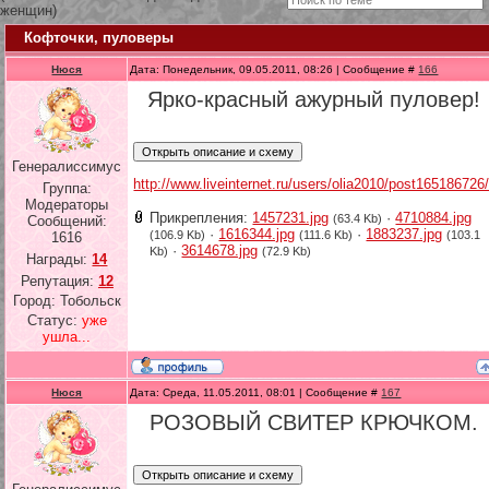
женщин)
Кофточки, пуловеры
Нюся
Дата: Понедельник, 09.05.2011, 08:26 | Сообщение #
166
Ярко-красный ажурный пуловер!
Генералиссимус
http://www.liveinternet.ru/users/olia2010/post165186726
Группа:
Модераторы
Прикрепления:
1457231.jpg
·
4710884.jpg
(63.4 Kb)
Сообщений:
·
1616344.jpg
·
1883237.jpg
(106.9 Kb)
(111.6 Kb)
(103.1
1616
·
3614678.jpg
Kb)
(72.9 Kb)
Награды:
14
Репутация:
12
Город: Тобольск
Статус:
уже
ушла...
Нюся
Дата: Среда, 11.05.2011, 08:01 | Сообщение #
167
РОЗОВЫЙ СВИТЕР КРЮЧКОМ.