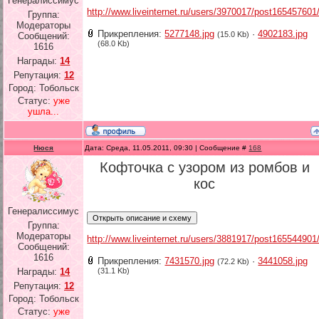
Генералиссимус
http://www.liveinternet.ru/users/3970017/post165457601
Группа:
Модераторы
Прикрепления:
5277148.jpg
·
4902183.jpg
(15.0 Kb)
Сообщений:
(68.0 Kb)
1616
Награды:
14
Репутация:
12
Город: Тобольск
Статус:
уже
ушла...
Нюся
Дата: Среда, 11.05.2011, 09:30 | Сообщение #
168
Кофточка с узором из ромбов и
кос
Генералиссимус
Группа:
Модераторы
http://www.liveinternet.ru/users/3881917/post165544901
Сообщений:
1616
Прикрепления:
7431570.jpg
·
3441058.jpg
(72.2 Kb)
(31.1 Kb)
Награды:
14
Репутация:
12
Город: Тобольск
Статус:
уже