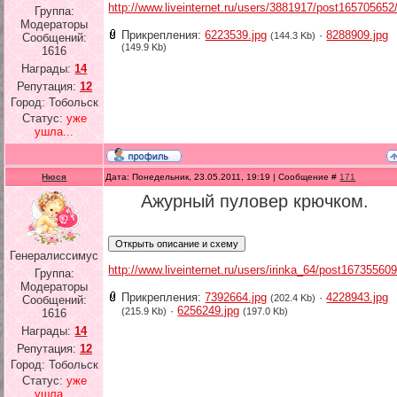
http://www.liveinternet.ru/users/3881917/post165705652
Группа:
Модераторы
Прикрепления:
6223539.jpg
·
8288909.jpg
(144.3 Kb)
Сообщений:
(149.9 Kb)
1616
Награды:
14
Репутация:
12
Город: Тобольск
Статус:
уже
ушла...
Нюся
Дата: Понедельник, 23.05.2011, 19:19 | Сообщение #
171
Ажурный пуловер крючком.
Генералиссимус
http://www.liveinternet.ru/users/irinka_64/post167355609
Группа:
Модераторы
Прикрепления:
7392664.jpg
·
4228943.jpg
(202.4 Kb)
Сообщений:
·
6256249.jpg
(215.9 Kb)
(197.0 Kb)
1616
Награды:
14
Репутация:
12
Город: Тобольск
Статус:
уже
ушла...