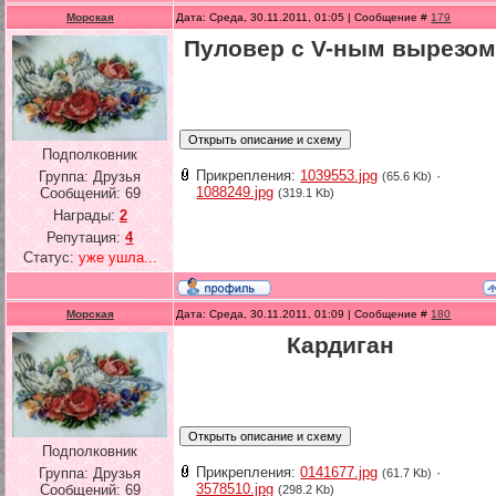
Морская
Дата: Среда, 30.11.2011, 01:05 | Сообщение #
179
Пуловер с V-ным вырезо
Подполковник
Прикрепления:
1039553.jpg
·
Группа: Друзья
(65.6 Kb)
1088249.jpg
Сообщений:
69
(319.1 Kb)
Награды:
2
Репутация:
4
Статус:
уже ушла...
Морская
Дата: Среда, 30.11.2011, 01:09 | Сообщение #
180
Кардиган
Подполковник
Прикрепления:
0141677.jpg
·
Группа: Друзья
(61.7 Kb)
3578510.jpg
Сообщений:
69
(298.2 Kb)