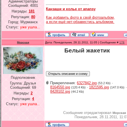
Администраторы
Сообщений:
4001
Канзаши и колье от anansy
Награды:
181
Репутация:
80
Как добавить фото в свой фотоальбом,
а если ещё нет-обзавестись альбомом.
Город: Мурманск
Статус:
уже ушла...
Морская
Дата: Понедельник, 28.11.2011, 11:05 | Сообщение #
178
Белый жакетик
Подполковник
Прикрепления:
6327842.jpg
·
Группа: Друзья
(53.2 Kb)
8164550.jpg
·
1821595.jpg
·
Сообщений:
69
(120.4 Kb)
(147.0 Kb)
8428102.jpg
(44.2 Kb)
Награды:
2
Репутация:
4
Статус:
уже ушла...
Сообщение отредактировал
Морская
Понедельник, 28.11.2011, 11:0