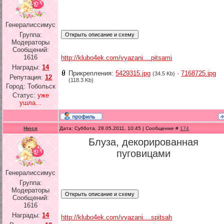
Генералиссимус
Группа:
Модераторы
Сообщений:
1616
http://klubo4ek.com/vyazani....pitsami
Награды:
14
Прикрепления:
5429315.jpg
·
7168725.jpg
(34.5 Kb)
Репутация:
12
(118.3 Kb)
Город: Тобольск
Статус:
уже
ушла...
Нюся
Дата: Суббота, 28.05.2011, 10:45 | Сообщение #
174
Блуза, декорированная
пуговицами
Генералиссимус
Группа:
Модераторы
Сообщений:
1616
Награды:
14
http://klubo4ek.com/vyazani....spitsah