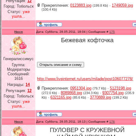
Репутация:
12
Прикрепления:
0123883.jpg
·
1749059.jpg
(199.8 Kb)
Город: Тобольск
(100.4 Kb)
Статус:
уже
ушла...
Нюся
Дата: Суббота, 28.05.2011, 18:04 | Сообщение #
175
Бежевая кофточка
Генералиссимус
Группа:
Модераторы
Сообщений:
1616
http://www.liveinternet.ru/users/milade/post106077278/
Награды:
14
Прикрепления:
0951304.jpg
·
5123198.jpg
(79.7 Kb)
Репутация:
12
·
8089868.jpg
·
9307754.jpg
(272.0 Kb)
(234.3 Kb)
(235.9
Город: Тобольск
·
6321165.jpg
·
3770889.jpg
Kb)
(85.6 Kb)
(199.2 Kb)
Статус:
уже
ушла...
Нюся
Дата: Суббота, 28.05.2011, 18:13 | Сообщение #
176
ПУЛОВЕР С КРУЖЕВНОЙ