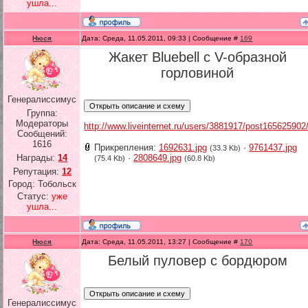
ушла...
Нюся
Дата: Среда, 11.05.2011, 09:33 | Сообщение #
169
Жакет Bluebell с V-образной
горловиной
Генералиссимус
Группа:
Модераторы
http://www.liveinternet.ru/users/3881917/post165625902
Сообщений:
1616
Прикрепления:
1692631.jpg
·
9761437.jpg
(33.3 Kb)
·
2808649.jpg
Награды:
14
(75.4 Kb)
(60.8 Kb)
Репутация:
12
Город: Тобольск
Статус:
уже
ушла...
Нюся
Дата: Среда, 11.05.2011, 13:27 | Сообщение #
170
Белый пуловер с бордюром
Генералиссимус