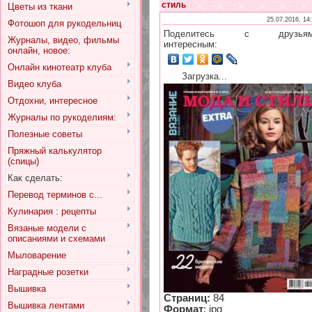
стиль
Цветы из ткани
25.07.2016, 14
Фотошоп для рукодельниц
Поделитесь с друзьям
Журналы, видео, фильмы
интересным:
онлайн, новое:
Онлайн кинотеатр клуба
Загрузка...
Видео клуба
Отдохни, интересное
Журналы по рукоделиям:
Полезные советы
Пряжный калькулятор
(спицы)
Как сделать:
Перевод терминов с...
Кулинария : рецепты
Вязаные модели с
описаниями и схемами
Мыловарение
Наградные розетки
Вышивка
Страниц:
84
Вышивка лентами
Формат
: jpg