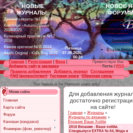
НОВЫЕ
НОВОЕ Н
ЖУРНАЛЫ:
ФОРУМЕ
Заготовки на зиму: 
Дачные секреты №12 2019
[
Загото
Knit Ange - Autumn/Winter
Всякое разное по
2019/2020
интересное
(18
Кулинарный практикум №12
2019
Запеканки
(
Вяжем крючком №11 2019
Пятница,
Вторые блюда
07.08.2026,
Asahi Original - Kid's Bag 2019
06:24
Вышивка лента
Цветок. Спецвыпуск №4 2019
Главная
|
Регистрация
|
Вход
|
Приветствую Вас
[
Вышивк
Designs in Machine Embroidery
Добавить сайт в закладки
Гость
|
RSS
Наградные розет
№116 2019
Правила добавления
Добавить журнал
Соглашение
домашних питомцев
FAQ (вопрос/ответ)
Гостевая книга
Обратная связь
Burda Örgü dergisi №2 2019
советы
(11)
[
Наградные розетки 
Loopy Mango Knitting: 34
This feature is for Premium users only!
Fashionable Pieces You Can
Вяжем для дет
Make in a Day
Меню сайта
Для добавления журна
[
Вязание
Craft Stamper - January 2020
Есть много, друг Гор
достаточно регистраци
Главная
[
Другие
на сайте!
Карта сайта
Узоры, схемы
[
Вязан
Главная
»
Журналы
»
Форум
Заготовки на зиму: 
Журналы по вязанию
»
[
Загото
Канзаши (кандзаси)
Вязание Ваше Хобби
2016 Вязание - Ваше хобби.
Фоамиран (фом, ревелюр)
Спецвыпуск EXTRA № 04, Мода и