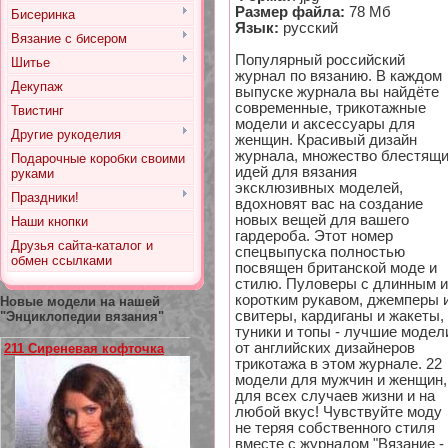
Размер файла:
78 Мб
Бисеринка
Язык:
русский
Вязание с бисером
Популярный российский
Шитье
журнал по вязанию. В каждом
Декупаж
выпуске журнала вы найдёте
современные, трикотажные
Твистинг
модели и аксессуары для
Другие рукоделия
женщин. Красивый дизайн
журнала, множество блестящ
Подарочные коробки своими
идей для вязания
руками
эксклюзивных моделей,
Праздники!
вдохновят вас на создание
новых вещей для вашего
Наши кнопки
гардероба. Этот номер
Друзья сайта-каталог и
спецвыпуска полностью
обмен ссылками
посвящен британской моде и
стилю. Пуловеры с длинным и
коротким рукавом, джемперы 
Новые модели на нашей
свитеры, кардиганы и жакеты,
"Энциклопедии вязания"
туники и топы - лучшие модел
от английских дизайнеров
211 Сиреневая кофточка
трикотажа в этом журнале. 22
модели для мужчин и женщин,
для всех случаев жизни и на
любой вкус! Чувствуйте моду
не теряя собственного стиля
вместе с журналом "Вязание -