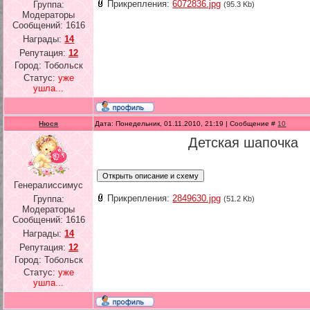
Прикрепления:
6072836.jpg
Группа:
(95.3 Kb)
Модераторы
Сообщений:
1616
Награды:
14
Репутация:
12
Город: Тобольск
Статус:
уже
ушла...
Нюся
Дата: Понедельник, 01.11.2010, 21:19 | Сообщение #
10
Детская шапочка
Генералиссимус
Прикрепления:
2849630.jpg
Группа:
(51.2 Kb)
Модераторы
Сообщений:
1616
Награды:
14
Репутация:
12
Город: Тобольск
Статус:
уже
ушла...