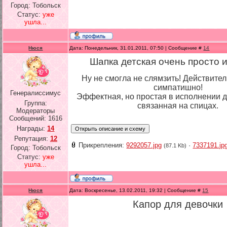
Город: Тобольск
Статус:
уже
ушла...
Нюся
Дата: Понедельник, 31.01.2011, 07:50 | Сообщение #
14
Шапка детская очень просто 
Ну не смогла не слямзить! Действител
симпатишно!
Генералиссимус
Эффектная, но простая в исполнении д
Группа:
связанная на спицах.
Модераторы
Сообщений:
1616
Награды:
14
Репутация:
12
Прикрепления:
9292057.jpg
·
7337191.jp
(87.1 Kb)
Город: Тобольск
Статус:
уже
ушла...
Нюся
Дата: Воскресенье, 13.02.2011, 19:32 | Сообщение #
15
Капор для девочки