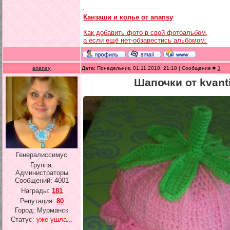
Канзаши и колье от anansy
Как добавить фото в свой фотоальбом,
а если ещё нет-обзавестись альбомом.
anansy
Дата: Понедельник, 01.11.2010, 21:18 | Сообщение #
3
Шапочки от kvant
Генералиссимус
Группа:
Администраторы
Сообщений:
4001
Награды:
181
Репутация:
80
Город: Мурманск
Статус:
уже ушла...