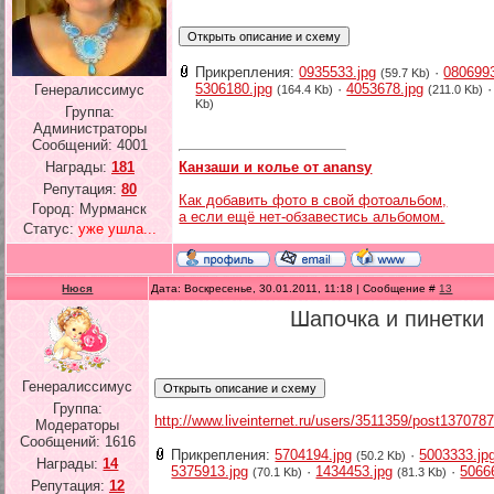
Прикрепления:
0935533.jpg
·
0806993
(59.7 Kb)
5306180.jpg
·
4053678.jpg
Генералиссимус
(164.4 Kb)
(211.0 Kb)
Kb)
Группа:
Администраторы
Сообщений:
4001
Канзаши и колье от anansy
Награды:
181
Репутация:
80
Как добавить фото в свой фотоальбом,
Город: Мурманск
а если ещё нет-обзавестись альбомом.
Статус:
уже ушла...
Нюся
Дата: Воскресенье, 30.01.2011, 11:18 | Сообщение #
13
Шапочка и пинетки
Генералиссимус
Группа:
http://www.liveinternet.ru/users/3511359/post137078
Модераторы
Сообщений:
1616
Прикрепления:
5704194.jpg
·
5003333.jp
(50.2 Kb)
Награды:
14
5375913.jpg
·
1434453.jpg
·
5066
(70.1 Kb)
(81.3 Kb)
Репутация:
12