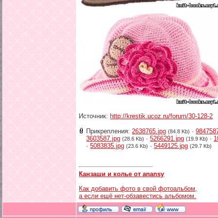
Источник:
http://krestik.ucoz.ru/forum/30-128-2
Прикрепления:
2638765.jpg
·
9847587
(84.8 Kb)
3603587.jpg
·
5266291.jpg
·
1
(28.6 Kb)
(19.9 Kb)
·
5083835.jpg
·
5449125.jpg
(23.6 Kb)
(29.7 Kb)
Канзаши и колье от anansy
Как добавить фото в свой фотоальбом,
а если ещё нет-обзавестись альбомом.