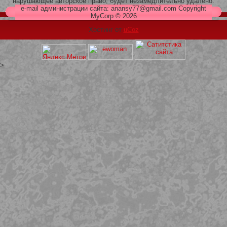
нарушающее авторское право, будет незамедлительно удалено.
e-mail администрации сайта: anansy77@gmail.com Copyright
MyCorp © 2026
Хостинг от
uCoz
>