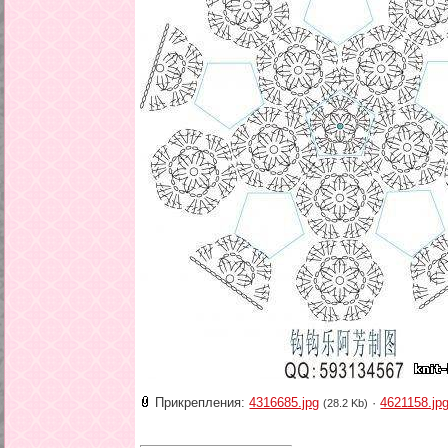
Прикрепления:
4316685.jpg
·
4621158.jp
(28.2 Kb)