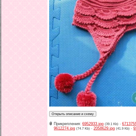
Прикрепления:
6952933.jpg
·
6713755
(39.1 Kb)
9612274.jpg
·
2058629.jpg
·
9
(74.7 Kb)
(41.9 Kb)