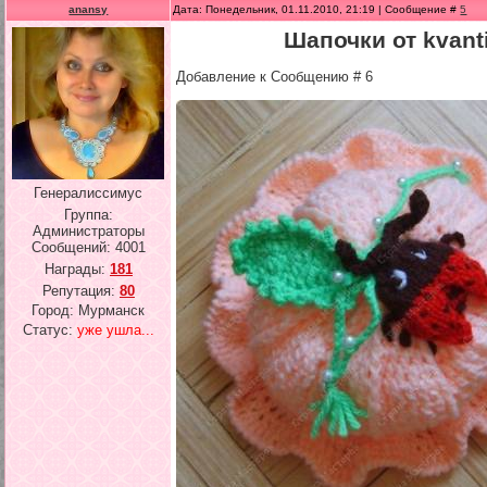
anansy
Дата: Понедельник, 01.11.2010, 21:19 | Сообщение #
5
Шапочки от kvant
Добавление к Сообщению # 6
Генералиссимус
Группа:
Администраторы
Сообщений:
4001
Награды:
181
Репутация:
80
Город: Мурманск
Статус:
уже ушла...