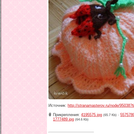
Источник:
http://stranamasterov.ru/node/95038?
Прикрепления:
4195575.jpg
·
5575780
(65.7 Kb)
1777489.jpg
(64.6 Kb)