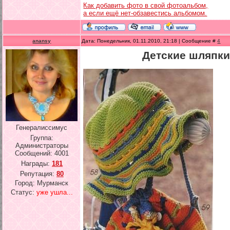
Как добавить фото в свой фотоальбом,
а если ещё нет-обзавестись альбомом.
anansy
Дата: Понедельник, 01.11.2010, 21:18 | Сообщение #
4
Детские шляпки
Генералиссимус
Группа:
Администраторы
Сообщений:
4001
Награды:
181
Репутация:
80
Город: Мурманск
Статус:
уже ушла...