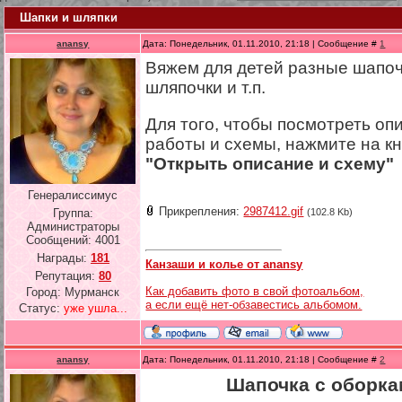
Шапки и шляпки
anansy
Дата: Понедельник, 01.11.2010, 21:18 | Сообщение #
1
Вяжем для детей разные шапоч
шляпочки и т.п.
Для того, чтобы посмотреть оп
работы и схемы, нажмите на к
"Открыть описание и схему"
Генералиссимус
Прикрепления:
2987412.gif
Группа:
(102.8 Kb)
Администраторы
Сообщений:
4001
Награды:
181
Канзаши и колье от anansy
Репутация:
80
Как добавить фото в свой фотоальбом,
Город: Мурманск
а если ещё нет-обзавестись альбомом.
Статус:
уже ушла...
anansy
Дата: Понедельник, 01.11.2010, 21:18 | Сообщение #
2
Шапочка с оборк