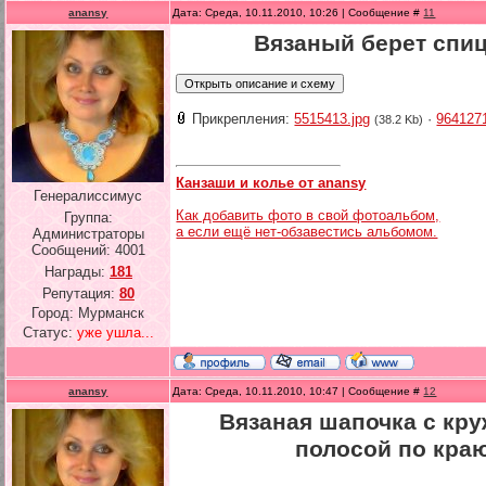
anansy
Дата: Среда, 10.11.2010, 10:26 | Сообщение #
11
Вязаный берет спи
Прикрепления:
5515413.jpg
·
9641271
(38.2 Kb)
Канзаши и колье от anansy
Генералиссимус
Как добавить фото в свой фотоальбом,
Группа:
а если ещё нет-обзавестись альбомом.
Администраторы
Сообщений:
4001
Награды:
181
Репутация:
80
Город: Мурманск
Статус:
уже ушла...
anansy
Дата: Среда, 10.11.2010, 10:47 | Сообщение #
12
Вязаная шапочка с кр
полосой по кра