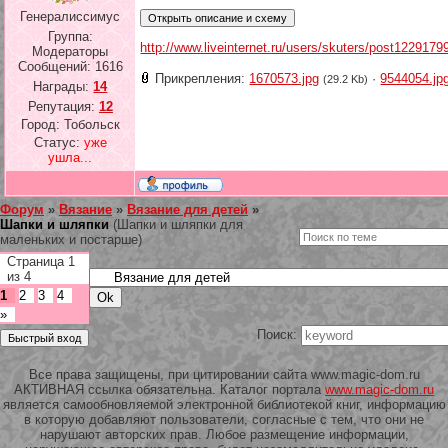
Генералиссимус
Группа:
http://www.liveinternet.ru/users/skuters/post1229179
Модераторы
Сообщений:
1616
Прикрепления:
1670573.jpg
·
9544054.jp
(29.2 Kb)
Награды:
14
Репутация:
12
Город: Тобольск
Статус:
уже
ушла...
Форум
»
Вязание
»
Вязание для детей
»
Шапки и шляпки
(Шапки и шляпки для
маленьких и постарше)
Страница
1
из
4
1
2
3
4
»
Поиск:
Все права защищены, при цитировании сайта www.magic-dom.ru
АКТИВНАЯ ссылка обязательна. Каталог портала
www.magic-dom.ru
является самообновляемой электронной библиотекой книг, информацию
в которую добавляют пользователи, согласные с тем, что они не
нарушают авторских прав. Любое размещение информации,