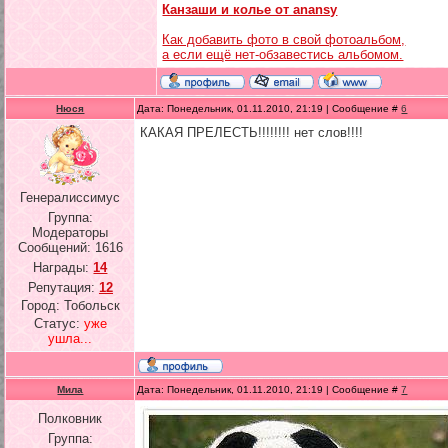
Канзаши и колье от anansy
Как добавить фото в свой фотоальбом,
а если ещё нет-обзавестись альбомом.
Нюся
Дата: Понедельник, 01.11.2010, 21:19 | Сообщение #
6
КАКАЯ ПРЕЛЕСТЬ!!!!!!!! нет слов!!!!
Генералиссимус
Группа:
Модераторы
Сообщений:
1616
Награды:
14
Репутация:
12
Город: Тобольск
Статус:
уже
ушла...
Мила
Дата: Понедельник, 01.11.2010, 21:19 | Сообщение #
7
Полковник
Группа: