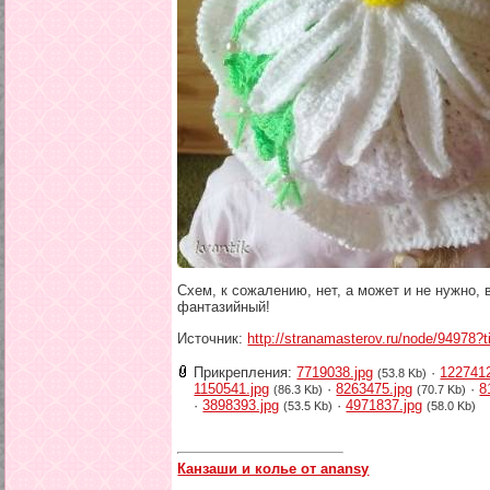
Схем, к сожалению, нет, а может и не нужно, 
фантазийный!
Источник:
http://stranamasterov.ru/node/94978?
Прикрепления:
7719038.jpg
·
1227412
(53.8 Kb)
1150541.jpg
·
8263475.jpg
·
8
(86.3 Kb)
(70.7 Kb)
·
3898393.jpg
·
4971837.jpg
(53.5 Kb)
(58.0 Kb)
Канзаши и колье от anansy