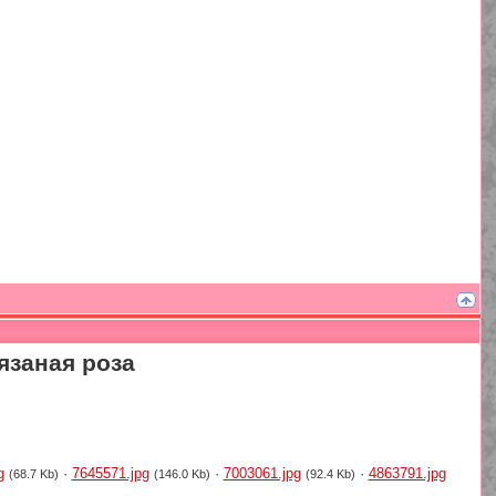
язаная роза
g
·
7645571.jpg
·
7003061.jpg
·
4863791.jpg
(68.7 Kb)
(146.0 Kb)
(92.4 Kb)