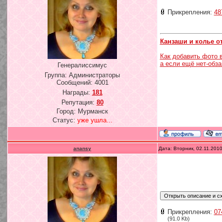
Прикрепления:
48
Канзаши и колье о
Как добавить фото 
а если ещё нет-обз
Генералиссимус
Группа: Администраторы
Сообщений:
4001
Награды:
181
Репутация:
80
Город: Мурманск
Статус:
уже ушла...
anansy
Дата: Вторник, 02.11.201
Прикрепления:
07
(91.0 Kb)