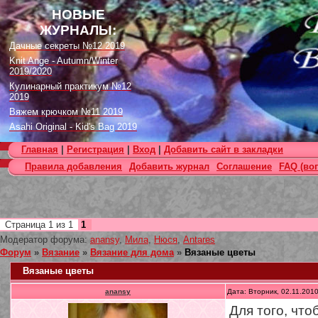
НОВЫЕ
ЖУРНАЛЫ:
Дачные секреты №12 2019
Knit Ange - Autumn/Winter
2019/2020
Кулинарный практикум №12
2019
Вяжем крючком №11 2019
Asahi Original - Kid's Bag 2019
Цветок. Спецвыпуск №4 2019
Главная
|
Регистрация
|
Вход
|
Добавить сайт в закладки
Designs in Machine Embroidery
Правила добавления
Добавить журнал
Соглашение
FAQ (во
№116 2019
Burda Örgü dergisi №2 2019
Loopy Mango Knitting: 34
Fashionable Pieces You Can
Make in a Day
Страница
1
из
1
1
Craft Stamper - January 2020
Модератор форума:
anansy
,
Мила
,
Нюся
,
Antares
Форум
»
Вязание
»
Вязание для дома
»
Вязаные цветы
Вязаные цветы
anansy
Дата: Вторник, 02.11.201
Для того, чт