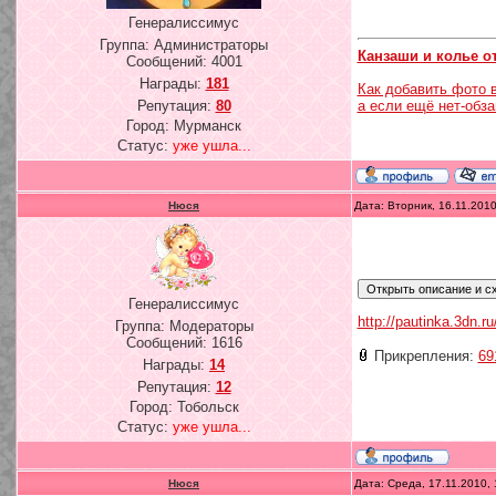
Генералиссимус
Группа: Администраторы
Канзаши и колье о
Сообщений:
4001
Награды:
181
Как добавить фото 
а если ещё нет-обз
Репутация:
80
Город: Мурманск
Статус:
уже ушла...
Нюся
Дата: Вторник, 16.11.201
Генералиссимус
http://pautinka.3dn.ru
Группа: Модераторы
Сообщений:
1616
Прикрепления:
69
Награды:
14
Репутация:
12
Город: Тобольск
Статус:
уже ушла...
Нюся
Дата: Среда, 17.11.2010,