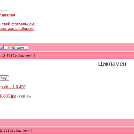
т anansy
в свой фотоальбом,
авестись альбомом.
0, 18:35 | Сообщение #
3
Цикламен
/publ....1-0-490
16835.jpg
(29.8 Kb)
 11:51 | Сообщение #
4