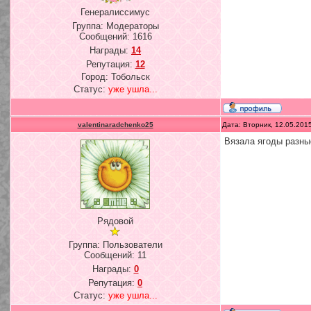
Генералиссимус
Группа: Модераторы
Сообщений:
1616
Награды:
14
Репутация:
12
Город: Тобольск
Статус:
уже ушла...
valentinaradchenko25
Дата: Вторник, 12.05.201
Вязала ягоды разные
Рядовой
Группа: Пользователи
Сообщений:
11
Награды:
0
Репутация:
0
Статус:
уже ушла...