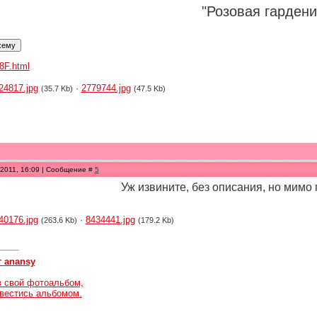
"Розовая гардени
.8F.html
24817.jpg
·
2779744.jpg
(35.7 Kb)
(47.5 Kb)
.2011, 16:09 | Сообщение #
5
Уж извините, без описания, но мимо 
40176.jpg
·
8434441.jpg
(263.6 Kb)
(179.2 Kb)
т anansy
в свой фотоальбом,
авестись альбомом.