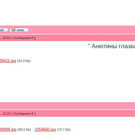
1, 13:03 | Сообщение #
6
" Анютины глазк
26411.jpg
(84.0 Kb)
1, 13:21 | Сообщение #
7
89009.jpg
·
3354660.jpg
(89.0 Kb)
(79.7 Kb)