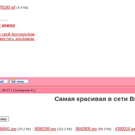
78190.gif
(5.4 Kb)
т anansy
в свой фотоальбом,
авестись альбомом.
0, 09:27 | Сообщение #
2
Самая красивая в сети В
46841.jpg
·
8098199.jpg
·
9640905.jpg
·
4390016.jp
(24.2 Kb)
(112.2 Kb)
(89.3 Kb)