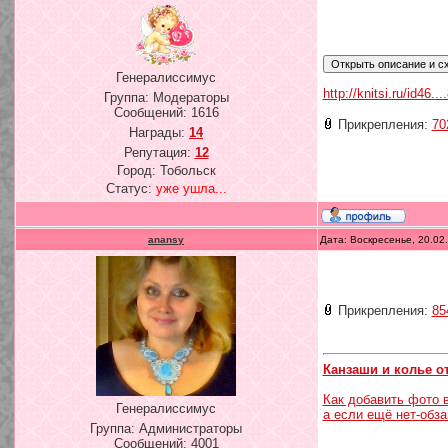
Генералиссимус
http://knitsi.ru/id46...
Группа: Модераторы
Сообщений:
1616
Прикрепления:
70
Награды:
14
Репутация:
12
Город: Тобольск
Статус:
уже ушла...
anansy
Дата: Воскресенье, 20.02
Прикрепления:
85
Канзаши и колье о
Как добавить фото 
Генералиссимус
а если ещё нет-обз
Группа: Администраторы
Сообщений:
4001