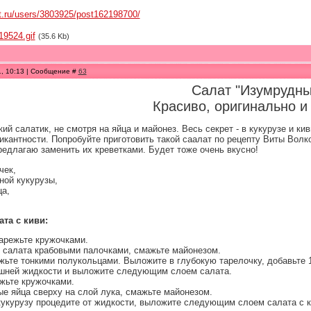
et.ru/users/3803925/post162198700/
19524.gif
(35.6 Kb)
1, 10:13 | Сообщение #
63
Салат "Изумрудны
Красиво, оригинально 
ий салатик, не смотря на яйца и майонез. Весь секрет - в кукурузе и к
икантности. Попробуйте приготовить такой саалат по рецепту Виты Волк
редлагаю заменить их креветками. Будет тоже очень вкусно!
чек,
ной кукурузы,
ца,
та с киви:
арежьте кружочками.
 салата крабовыми палочками, смажьте майонезом.
ьте тонкими полукольцами. Выложите в глубокую тарелочку, добавьте 1 
шней жидкости и выложите следующим слоем салата.
ежьте кружочками.
е яйца сверху на слой лука, смажьте майонезом.
укурузу процедите от жидкости, выложите следующим слоем салата с к