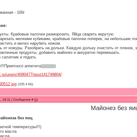
ванная - 100г
ия:
укты. Крабовые палочки разморозить. Яйца сварить вкрутую.
нарезать мелкими кубиками, крабовые палочки поперек, на небольшие ло
чистить и мелко нарубить ножом.
ь от кожуры. Разобрать на дольки. Каждую дольку очистить от пленок, з
товленные продукты, добавить майонез и аккуратно перемешать.
 салатник и подать.
!Приятного аппетита))))))))))))
et.ru/users/4080477/post141749804/
90512.jpg
(205.4 Kb)
1, 18:11 | Сообщение #
69
Майонез без яи
айонеза без яиц
атной температуры!!!)
го масла
масла