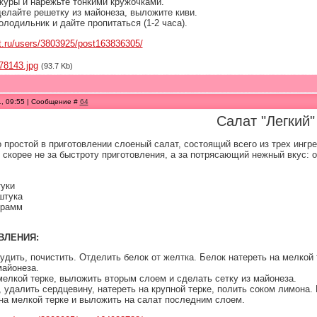
ожуры и нарежьте тонкими кружочками.
делайте решетку из майонеза, выложите киви.
олодильник и дайте пропитаться (1-2 часа).
et.ru/users/3803925/post163836305/
78143.jpg
(93.7 Kb)
1, 09:55 | Сообщение #
64
Салат "Легкий"
о простой в приготовлении слоеный салат, состоящий всего из трех ин
 скорее не за быстроту приготовления, а за потрясающий нежный вкус: он 
туки
штука
грамм
ВЛЕНИЯ:
тудить, почистить. Отделить белок от желтка. Белок натереть на мелко
майонеза.
мелкой терке, выложить вторым слоем и сделать сетку из майонеза.
, удалить сердцевину, натереть на крупной терке, полить соком лимона
 на мелкой терке и выложить на салат последним слоем.