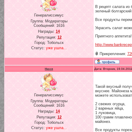
В рецепт салата из 
зеленый болгарский
Генералиссимус
Все продукты переме
Группа: Модераторы
Сообщений:
1616
Украсить салат мож
Награды:
14
Приятного аппетита!
Репутация:
12
Город: Тобольск
http://www.bankrecept
Статус:
уже ушла...
Прикрепления:
72
Нюся
Дата: Вторник, 19.04.201
Такой вкусный получ
вкуснее. Майонеза 
Генералиссимус
можете использоват
Группа: Модераторы
2 свежих огурца,
Сообщений:
1616
2 вареных яйца,
Награды:
14
1 луковица,
100 грамм плавленог
Репутация:
12
майонез.
Город: Тобольск
Статус:
уже ушла...
Все продукты порез