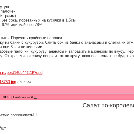
рутую
 палочек
25 грамм)
 без сока, порезанных на кусочки в 1.5см
ь 67% или майонез 78%
шить. Порезать крабовые палочки.
у из банки с кукурузой. Слить сок из банки с ананасами и слегка их о
ы они были не кислыми.
абовые палочки, кукурузу, ананасы и заправить майонезом по вкусу. Пер
у. От края миски снизу вверх и так по кругу, пока весь салат не будет 
in.ru/post140944123/?upd
18750.jpg
(69.7 Kb)
1, 18:00 | Сообщение #
68
Салат по-королев
етую попробовать!!!
7шт