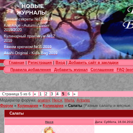
НОВЫЕ
ЖУРНАЛЫ:
Дачные секреты №12 2019
Knit Ange - Autumn/Winter
2019/2020
Кулинарный практикум №12
2019
Вяжем крючком №11 2019
Asahi Original - Kid's Bag 2019
Цветок. Спецвыпуск №4 2019
Главная
|
Регистрация
|
Вход
|
Добавить сайт в закладки
Designs in Machine Embroidery
Правила добавления
Добавить журнал
Соглашение
FAQ (во
№116 2019
Burda Örgü dergisi №2 2019
Loopy Mango Knitting: 34
Fashionable Pieces You Can
Make in a Day
Страница
5
из
6
«
1
2
3
4
5
6
»
Craft Stamper - January 2020
Модератор форума:
anansy
,
Нюся
,
Мила
,
Antares
Форум
»
Кулинария
»
Кулинария
»
Салаты
(Разные салаты и мясные,
Салаты
Нюся
Дата: Суббота, 16.04.201