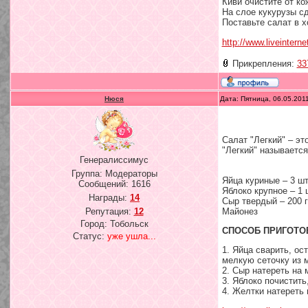
Киви очистите от к
На слое кукурузы с
Поставьте салат в х
http://www.liveintern
Прикрепления:
33
Нюся
Дата: Пятница, 06.05.201
Салат "Легкий" – эт
"Легкий" называется
Генералиссимус
Группа: Модераторы
Яйца куриные – 3 ш
Сообщений:
1616
Яблоко крупное – 1 
Награды:
14
Сыр твердый – 200 
Майонез
Репутация:
12
Город: Тобольск
СПОСОБ ПРИГОТО
Статус:
уже ушла...
1. Яйца сварить, ос
мелкую сеточку из 
2. Сыр натереть на 
3. Яблоко почистить
4. Желтки натереть