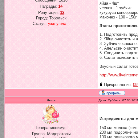
Сообщений:
1616
яйца - 4шт
Награды:
14
чеснок - 1 зубчик
кукуруза консервиро
Репутация:
12
майонез - 100 - 150г
Город: Тобольск
Статус:
уже ушла...
Этапы приготовлен
1. Подготовить прод
2. Яйца очистить и 
3. Зубчик чеснока о
4. Апельсин очистит
5. Соединить подго
6. Салат выложить в
Вкусный салат готов!!
http://www.liveintern
Прикрепления:
09
Нюся
Дата: Суббота, 07.05.201
Ингредиенты для м
150 мл молока (комн
Генералиссимус
200 мл подсолнечно
Группа: Модераторы
100 мл оливкового 