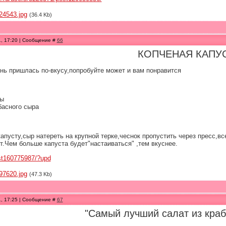
24543.jpg
(36.4 Kb)
1, 17:20 | Сообщение #
66
КОПЧЕНАЯ КАПУ
ень пришлась по-вкусу,попробуйте может и вам понравится
ты
басного сыра
апусту,сыр натереть на крупной терке,чеснок пропустить через пресс,в
т.Чем больше капуста будет"настаиваться" ,тем вкуснее.
ost160775987/?upd
97620.jpg
(47.3 Kb)
1, 17:25 | Сообщение #
67
"Самый лучший салат из краб