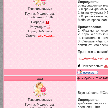
Ингредиенты:
5 яиц сваренных вк
Генералиссимус
500 грамм крабовых
1 банка кукурузы (4
Группа: Модераторы
500 грамм ананасов,
Сообщений:
1616
Майонез провансал
Награды:
14
Приготовление:
Репутация:
12
1. Яйца мелко покро
Город: Тобольск
2. Хорошо слить юшк
Статус:
уже ушла...
но желательно чтоб
3. Смешать яйца, кр
приминать его сверх
Приятного аппетита!
http://www.lady-of-ra
Прикрепления:
34
Нюся
Дата: Суббота, 07.05.201
Вкусный салат!!!Сов
Ингредиенты:
Генералиссимус
крабовые палочки - 
Группа: Модераторы
апельсин - 1шт