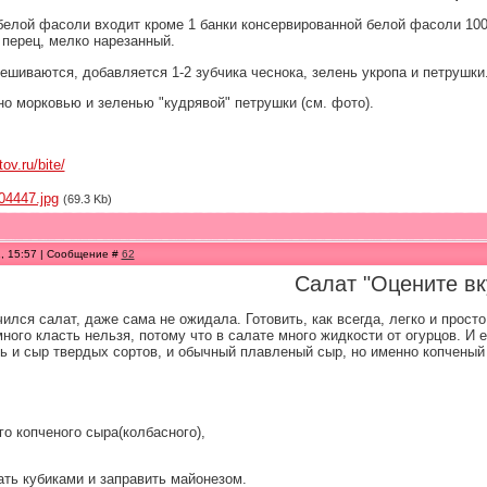
белой фасоли входит кроме 1 банки консервированной белой фасоли 100 г
 перец, мелко нарезанный.
шиваются, добавляется 1-2 зубчика чеснока, зелень укропа и петрушки.
но морковью и зеленью "кудрявой" петрушки (см. фото).
ov.ru/bite/
04447.jpg
(69.3 Kb)
1, 15:57 | Сообщение #
62
Салат "Оцените вк
ился салат, даже сама не ожидала. Готовить, как всегда, легко и просто,
много класть нельзя, потому что в салате много жидкости от огурцов. 
ь и сыр твердых сортов, и обычный плавленый сыр, но именно копченый
о копченого сыра(колбасного),
ать кубиками и заправить майонезом.