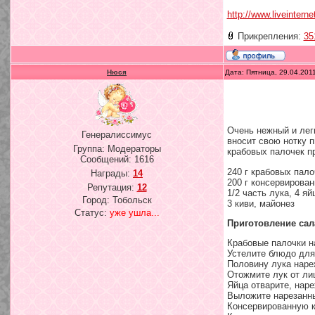
http://www.liveintern
Прикрепления:
35
Нюся
Дата: Пятница, 29.04.201
Очень нежный и легк
Генералиссимус
вносит свою нотку п
Группа: Модераторы
крабовых палочек п
Сообщений:
1616
240 г крабовых пало
Награды:
14
200 г консервирован
Репутация:
12
1/2 часть лука, 4 яй
Город: Тобольск
3 киви, майонез
Статус:
уже ушла...
Приготовление сала
Крабовые палочки н
Устелите блюдо для
Половину лука нареж
Отожмите лук от ли
Яйца отварите, нар
Выложите нарезанны
Консервированную к