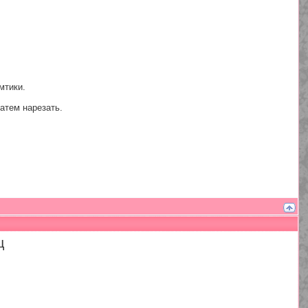
мтики.
атем нарезать.
ц