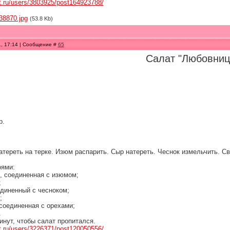
et.ru/users/3803925/post164923788/
38870.jpg
(53.8 Kb)
1, 17:14 | Сообщение #
65
Салат "Любовниц
р.
тереть на терке. Изюм распарить. Сыр натереть. Чеснок измельчить. Све
оями:
ь, соединенная с изюмом;
;
единенный с чесноком;
;
 соединенная с орехами;
.
инут, чтобы салат пропитался.
et.ru/users/3226371/post120050556/