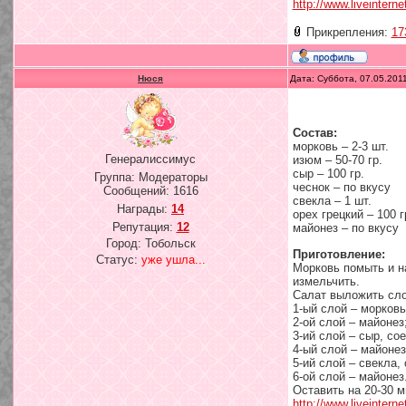
http://www.liveintern
Прикрепления:
17
Нюся
Дата: Суббота, 07.05.201
Состав:
морковь – 2-3 шт.
Генералиссимус
изюм – 50-70 гр.
сыр – 100 гр.
Группа: Модераторы
чеснок – по вкусу
Сообщений:
1616
свекла – 1 шт.
Награды:
14
орех грецкий – 100 г
Репутация:
12
майонез – по вкусу
Город: Тобольск
Приготовление:
Статус:
уже ушла...
Морковь помыть и на
измельчить.
Салат выложить сл
1-ый слой – морков
2-ой слой – майонез
3-ий слой – сыр, со
4-ый слой – майонез
5-ий слой – свекла,
6-ой слой – майонез
Оставить на 20-30 м
http://www.liveintern