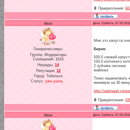
Прикрепления:
66
Нюся
Дата: Суббота, 07.05.201
Мне это капуста оч
Берем
Генералиссимус
Группа: Модераторы
500,0 свежей капус
Сообщений:
1616
150,0 копченого кол
Награды:
14
2 зубчика чеснока
майонез
Репутация:
12
Город: Тобольск
Тонко нашинковать к
Статус:
уже ушла...
минимум на 30 мину
http://selenaart.ru/p
Прикрепления:
03
Нюся
Дата: Суббота, 07.05.201