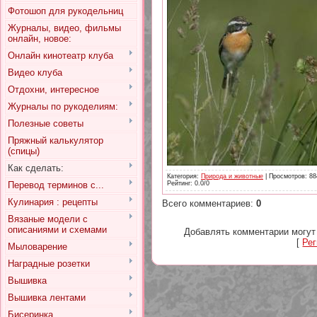
Фотошоп для рукодельниц
Журналы, видео, фильмы
онлайн, новое:
Онлайн кинотеатр клуба
Видео клуба
Отдохни, интересное
Журналы по рукоделиям:
Полезные советы
Пряжный калькулятор
(спицы)
Как сделать:
Категория
:
Природа и животные
|
Просмотров
: 88
Перевод терминов с...
Рейтинг
:
0.0
/
0
Кулинария : рецепты
Всего комментариев
:
0
Вязаные модели с
описаниями и схемами
Добавлять комментарии могут
[
Рег
Мыловарение
Наградные розетки
Вышивка
Вышивка лентами
Бисеринка