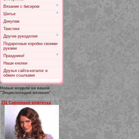
Вязание с бисером
Шитье
Декупаж
Твистинг
Другие рукоделия
Подарочные коробки своими
руками
Праздники!
Наши кнопки
Друзья сайта-каталог и
обмен ссылками
Новые модели на нашей
"Энциклопедии вязания"
211 Сиреневая кофточка