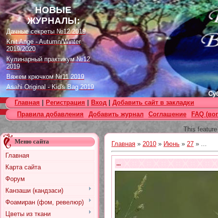
НОВЫЕ
ЖУРНАЛЫ:
Дачные секреты №12 2019
Knit Ange - Autumn/Winter
2019/2020
Кулинарный практикум №12
2019
Вяжем крючком №11 2019
Asahi Original - Kid's Bag 2019
Суб
Цветок. Спецвыпуск №4 2019
Главная
|
Регистрация
|
Вход
|
Добавить сайт в закладки
Designs in Machine Embroidery
Правила добавления
Добавить журнал
Соглашение
FAQ (во
№116 2019
Burda Örgü dergisi №2 2019
This feature
Loopy Mango Knitting: 34
Меню сайта
Fashionable Pieces You Can
Главная
»
2010
»
Июнь
»
27
» ...
Make in a Day
Главная
Craft Stamper - January 2020
...
Карта сайта
Форум
Канзаши (кандзаси)
Фоамиран (фом, ревелюр)
Цветы из ткани