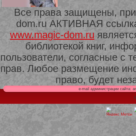
Все права защищены, при
dom.ru АКТИВНАЯ ссылка 
209 Белая кофта из ленточного
кружева
www.magic-dom.ru
являетс
библиотекой книг, инф
пользователи, согласные с т
прав. Любое размещение ин
право, будет не
e-mail администрации сайта: 
Х