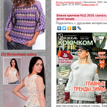
Другие рукоделия разное
| Просмотров: 5435 | Заг
Kate
| Дата:
01.12.2019
|
Комментарии (0)
Вяжем крючком №11 2019, скачать 
регистрации
Поделитесь с друзьями интересны
210 Меланжевая майка
мастер-классы и новые узоры. Ка