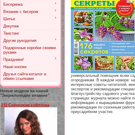
Бисеринка
Вязание с бисером
Шитье
Декупаж
Твистинг
Другие рукоделия
Подарочные коробки своими
руками
Праздники!
Наши кнопки
Друзья сайта-каталог и
универсальный помощник всем са
обмен ссылками
огородникам. В каждом номере: н
интересные советы читателей, мн
экспертов и рекомендации специа
Новые модели на нашей
благоустройству садового участка
"Энциклопедии вязания"
страницах журнала можно найти 
информацию о выращивании фрукт
211 Сиреневая кофточка
рекомендации по сезонным работа
приусадебном участке.