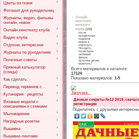
Цветы из ткани
Фотошоп для рукодельниц
Онлайн
Журналы, видео, фильмы
кинотеатр
онлайн, новое:
женского
клуба
Онлайн кинотеатр клуба
[155]
после
рукодельных
Видео клуба
подвигов
можно и
Отдохни, интересное
отдохнуть.
Посидеть,
посмотреть
Журналы по рукоделиям:
любимый
фильм,
Полезные советы
мультики детям
включить!
Пряжный калькулятор
Всего материалов в каталоге
:
(спицы)
17124
Показано материалов
:
1-5
Как сделать:
Перевод терминов с...
Загрузка...
Кулинария : рецепты
Дачные секреты №12 2019, скачать
Вязаные модели с
регистрации
описаниями и схемами
Поделитесь с друзьями интересны
Мыловарение
Наградные розетки
Вышивка
Вышивка лентами