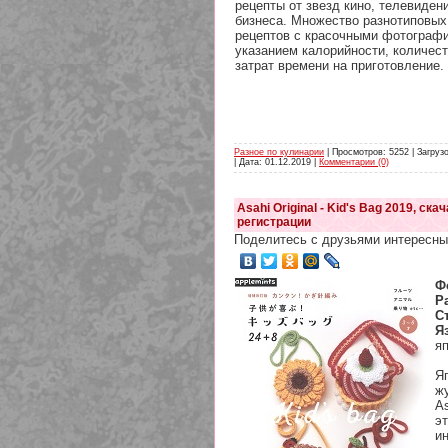
рецепты от звезд кино, телевиден
бизнеса. Множество разнотиповы
рецептов с красочными фотограф
указанием калорийности, количест
затрат времени на приготовление.
Разное по кулинарии
| Просмотров: 5252 | Загрузо
| Дата:
01.12.2019
|
Комментарии (0)
Asahi Original - Kid's Bag 2019, ска
регистрации
Поделитесь с друзьями интересны
Ф
Р
С
Я
я
Я
ж
As
эт
и