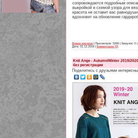
сопровождается подробным описа
выкройкой и схемой узора для вяз
красота не оставит вас равнодуш
вдохновит на обновление гардероб
209 Белая кофта из ленточного
кружева
Вяжем крючком
| Просмотров: 5266 | Загрузок: 0 
Дата:
01.12.2019
|
Комментарии (0)
Knit Ange - Autumn/Winter 2019/202
без регистрации
Поделитесь с друзьями интересны