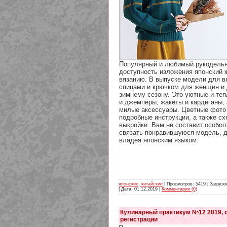
Популярный и любимый рукодельн
доступность изложения японский 
вязанию. В выпуске модели для в
спицами и крючком для женщин и 
зимнему сезону. Это уютные и те
и джемперы, жакеты и кардиганы, 
милые аксессуары. Цветные фото
подробные инструкции, а также сх
выкройки. Вам не составит особог
связать понравившуюся модель, 
владея японским языком.
японские, китайские
| Просмотров: 5419 | Загрузо
| Дата:
01.12.2019
|
Комментарии (0)
Кулинарный практикум №12 2019, с
регистрации