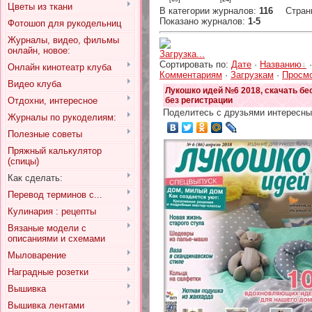
Цветы из ткани
В категории журналов
:
116
Стран
Показано журналов
:
1-5
Фотошоп для рукодельниц
Журналы, видео, фильмы
онлайн, новое:
Загрузка...
Сортировать по
:
Дате
·
Названию
Онлайн кинотеатр клуба
Комментариям
·
Загрузкам
·
Просм
Видео клуба
Лукошко идей №6 2018, скачать бе
Отдохни, интересное
без регистрации
Поделитесь с друзьями интересны
Журналы по рукоделиям:
Полезные советы
Пряжный калькулятор
(спицы)
Как сделать:
Перевод терминов с...
Кулинария : рецепты
Вязаные модели с
описаниями и схемами
Мыловарение
Наградные розетки
Вышивка
Вышивка лентами