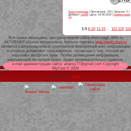
Лена рукоделие
| Просмотров: 315 | Загрузок: 0 |
Добавил:
sun68
| Дата:
04.09.2019
|
Комментарии
(0)
1-5
6-10
11-15
...
111-115
116
Все права защищены, при цитировании сайта www.magic-dom.ru
АКТИВНАЯ ссылка обязательна. Каталог портала
www.magic-dom.ru
является самообновляемой электронной библиотекой книг, информацию
в которую добавляют пользователи, согласные с тем, что они не
нарушают авторских прав. Любое размещение информации,
нарушающее авторское право, будет незамедлительно удалено.
e-mail администрации сайта: anansy77@gmail.com Copyright
MyCorp © 2026
Хостинг от
uCoz