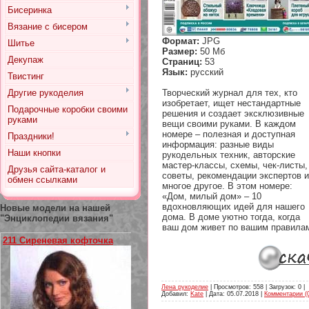
Бисеринка
Вязание с бисером
Формат:
JPG
Шитье
Размер:
50 Мб
Декупаж
Страниц:
53
Язык:
русский
Твистинг
Другие рукоделия
Творческий журнал для тех, кто
изобретает, ищет нестандартные
Подарочные коробки своими
решения и создает эксклюзивные
руками
вещи своими руками. В каждом
номере – полезная и доступная
Праздники!
информация: разные виды
Наши кнопки
рукодельных техник, авторские
мастер-классы, схемы, чек-листы,
Друзья сайта-каталог и
советы, рекомендации экспертов и
обмен ссылками
многое другое. В этом номере:
«Дом, милый дом» – 10
вдохновляющих идей для нашего
Новые модели на нашей
дома. В доме уютно тогда, когда
"Энциклопедии вязания"
ваш дом живет по вашим правила
211 Сиреневая кофточка
Лена рукоделие
| Просмотров: 558 | Загрузок: 0 |
Добавил:
Kate
| Дата:
05.07.2018
|
Комментарии (