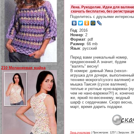
Лена. Рукоделие. Идеи для валяни
скачать бесплатно, без регистраци
Поделитесь с друзьями интересны
Год
: 2016
Номер
: 2
Формат
: pdf
Размер
: 66 mb
Язык
: русский
Перед вами уникальный номер,
предвесенний.А значит, будем
"валять" весну!
210 Меланжевая майка
В номере: дивный Умка (чехол-
игрушка для дочери, выполненный
технике мокрого/сухого валяния) и
мышка Таисия (сухое валяние),
теплые и уютные нуно-варежки (ну
чем не нано-варежки?!!) и, конечно
же, яркий по-весеннему, модный
шарф с сердечками. Скоро весна,
март, время дарить подарки.
Лена рукоделие
| Просмотров: 1257 | Загрузок: 28