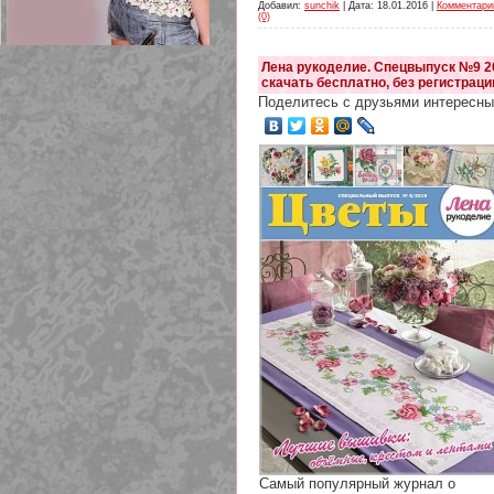
Добавил:
sunchik
| Дата:
18.01.2016
|
Комментари
(0)
Лена рукоделие. Спецвыпуск №9 2
скачать бесплатно, без регистраци
Поделитесь с друзьями интересны
209 Белая кофта из ленточного
кружева
Самый популярный журнал о