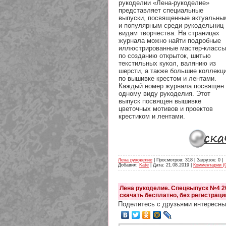
рукоделии «Лена-рукоделие»
представляет специальные
выпуски, посвященные актуальны
и популярным среди рукодельниц
видам творчества. На страницах
журнала можно найти подробные
иллюстрированные мастер-классы
по созданию открыток, шитью
текстильных кукол, валянию из
шерсти, а также большие коллекц
по вышивке крестом и лентами.
Каждый номер журнала посвящен
одному виду рукоделия. Этот
выпуск посвящен вышивке
цветочных мотивов и проектов
крестиком и лентами.
Лена рукоделие
| Просмотров: 318 | Загрузок: 0 |
Добавил:
Kate
| Дата:
21.08.2019
|
Комментарии (
Лена рукоделие. Спецвыпуск №4 2
скачать бесплатно, без регистраци
Поделитесь с друзьями интересны