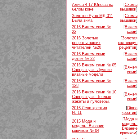
Алиса 4-17 Юноша на
[
Схемы
белом коне
вышивки
]
Золотое Руно МД-011
[
Схемы
Была зима
вышивки
]
2016 Вяжем сами №
[
Вяжем
22
сами
]
2016 Золотые
[
Золотая
рецепты наших
коллекция
читателей №20
рецептов
]
2016 Вяжем сами
[
Вяжем
детям № 22
сами
]
2016 Вяжем сами № 05.
[
Вяжем
Спецвыпуск. Лучшие
сами
]
вязаные модели
2016 Вяжем сами №
[
Вяжем
128
сами
]
2016 Вяжем сами № 10
[
Вяжем
Спецвыпуск. Теплые
сами
]
жакеты и пуловеры.
2016 Лена креатив
[
Diana
№ 11
креатив
]
[
Мода и
2015 Мода и
модель.
модель. Вязание
Вязание
крючком № 04
крючком
]