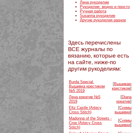
Лена рукоделие
Рукоделие: модно и просто
Ручная работа
Susanna рукоделие
Другие рукоделия разное
Здесь перечислены
ВСЕ журналы по
вязанию, которые есть
на сайте, ниже-по
другим рукоделиям:
Burda Special.
[
Вышиваю
Вышивка крестиком
крестиком
]
№5 2019
Лена креатив №5
[
Diana
2019
креатив
]
Eltz Castle (Artecy
[
Схемы
Cross Stitch)
вышивки
]
Madonna of the Streets -
[
Схемы
Crop (Artecy Cross
вышивки
]
Stitch)