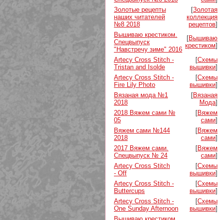
Золотые рецепты
[
Золотая
наших читателей
коллекция
№8 2018
рецептов
]
Вышиваю крестиком.
[
Вышиваю
Спецвыпуск
крестиком
]
"Навстречу зиме" 2016
Artecy Cross Stitch -
[
Схемы
Tristan and Isolde
вышивки
]
Artecy Cross Stitch -
[
Схемы
Fire Lily Photo
вышивки
]
Вязаная мода №1
[
Вязаная
2018
Мода
]
2018 Вяжем сами №
[
Вяжем
05
сами
]
Вяжем сами №144
[
Вяжем
2018
сами
]
2017 Вяжем сами.
[
Вяжем
Спецвыпуск № 24
сами
]
Artecy Cross Stitch
[
Схемы
- Off
вышивки
]
Artecy Cross Stitch -
[
Схемы
Buttercups
вышивки
]
Artecy Cross Stitch -
[
Схемы
One Sunday Afternoon
вышивки
]
Вышиваю крестиком,