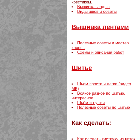
крестиком.
Вышивка гладью
Виды швов и советы
Вышивка лентами
Полезные советы и мастер
классы
Схемы и описания работ
Шитье
Шьем просто и легко (видео
МК)
Всякое разное по шитью,
интересное
Шьём игрушки
Полезные советы по шитью
Как сделать:
Как сделать кисточку из ниток