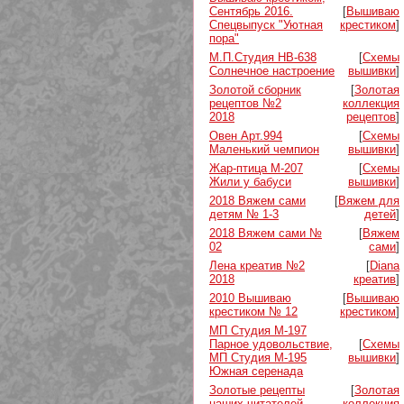
Сентябрь 2016.
[
Вышиваю
Спецвыпуск "Уютная
крестиком
]
пора"
М.П.Студия НВ-638
[
Схемы
Солнечное настроение
вышивки
]
Золотой сборник
[
Золотая
рецептов №2
коллекция
2018
рецептов
]
Овен Арт.994
[
Схемы
Маленький чемпион
вышивки
]
Жар-птица М-207
[
Схемы
Жили у бабуси
вышивки
]
2018 Вяжем сами
[
Вяжем для
детям № 1-3
детей
]
2018 Вяжем сами №
[
Вяжем
02
сами
]
Лена креатив №2
[
Diana
2018
креатив
]
2010 Вышиваю
[
Вышиваю
крестиком № 12
крестиком
]
МП Студия М-197
Парное удовольствие,
[
Схемы
МП Студия М-195
вышивки
]
Южная серенада
Золотые рецепты
[
Золотая
наших читателей
коллекция