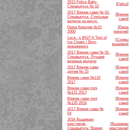
2013 Felice Baby.
[
Felice
]
Спецвыпуск № 02
2017 Вяжем сами № 02.
[
Вяжем
Спецвыпуск. Стильные
сами
]
модели на весну.
Diana Креатив №10
[
Diana
2000
креатив
]
Luca - s B527 A Test of
[
Схемы
Ice Cream / Вкус
вышивки
]
мороженого
2017 Вяжем сами № 01.
[
Вяжем
Спецвыпуск. Лучшие
сами
]
вязаные модели
2017 Вяжем сами
[
Вяжем
детям № 23
сами
]
Вяжем сами №132
[
Вяжем
2017
сами
]
Вяжем сами mini
[
Вяжем
№121 2017
сами
]
Вяжем сами mini
[
Вяжем
№120 2016
сами
]
2017 Вяжем сами №
[
Вяжем
04
сами
]
2016 Вышиваю
крестиком.
[
Вышиваю
Спецвыпуск "Время
крестиком
]