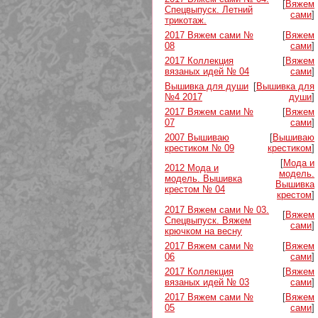
[
Вяжем
Спецвыпуск. Летний
сами
]
трикотаж.
2017 Вяжем сами №
[
Вяжем
08
сами
]
2017 Коллекция
[
Вяжем
вязаных идей № 04
сами
]
Вышивка для души
[
Вышивка для
№4 2017
души
]
2017 Вяжем сами №
[
Вяжем
07
сами
]
2007 Вышиваю
[
Вышиваю
крестиком № 09
крестиком
]
[
Мода и
2012 Мода и
модель.
модель. Вышивка
Вышивка
крестом № 04
крестом
]
2017 Вяжем сами № 03.
[
Вяжем
Спецвыпуск. Вяжем
сами
]
крючком на весну
2017 Вяжем сами №
[
Вяжем
06
сами
]
2017 Коллекция
[
Вяжем
вязаных идей № 03
сами
]
2017 Вяжем сами №
[
Вяжем
05
сами
]