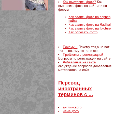
Как выставить фото?
Как
выставить фото на сайт или на
форум
Как залить фото на сервер
сайта
Как залить фото на Radikal
209 Белая кофта из ленточного
Как залить фото на Ipicture
кружева
Как обрезать фото
Почему...
Почему так,а не вот
так ... почему то. а не это...
Проблемы с регистрацией
Вопросы по регистрации на сайте
Добавления на сайте
обсуждение вопросов добавления
материалов на сайт
Перевод
иностранных
терминов с ...
английского
немецкого