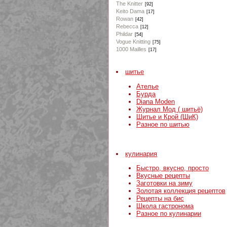
The Knitter
[92]
Keito Dama
[17]
Rowan
[42]
Rebecca
[12]
Phildar
[54]
Vogue Knitting
[75]
1000 Mailles
[17]
шитье
Ателье
Бурда
Diana Moden
Журнал Мод ( шитьё)
Шитье и Крой (ШиК)
Разное по шитью
кулинария
Быстро, вкусно, просто
Вкусные рецепты
Заготовки на зиму
Золотая коллекция рецептов
Рецепты на бис
Школа гастронома
Разное по кулинарии