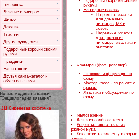
Подарочные коробки своими
Бисеринка
руками
Наградные розетки
Вязание с бисером
Наградные розетки
для домашних
Шитье
питомцев, МК и
Декупаж
советы
Наградные розетки
Твистинг
для домашних
Другие рукоделия
питомцев, хвастики и
выставка
Подарочные коробки своими
руками
Праздники!
Фоамиран (фом, ревелюр)
Наши кнопки
Полезная информация по
Друзья сайта-каталог и
фому
обмен ссылками
Мастер-классы по работе с
фомом
Хвастики и обсуждения по
Новые модели на нашей
фому
"Энциклопедии вязания"
211 Сиреневая кофточка
Мыловарение
Лепка из солёного теста.
Рецепт солёного теста из
ржаной муки.
Как сложить салфетку в форме
зайчика.