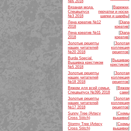
№6 2018
Вязаная мода.
[
Варежки,
Спецвыпуск
перчатки и носки,
№3 2018
шапки и шарфы
]
Лена креатив №12
[
Diana
2018
креатив
]
Лена креатив №11
[
Diana
2018
креатив
]
Золотые рецепты
[
Золотая
наших читателей
коллекция
№20 2018
рецептов
]
Burda Special.
[
Вышиваю
Вышивка крестиком
крестиком
]
№5 2018
Золотые рецепты
[
Золотая
наших читателей
коллекция
№18 2018
рецептов
]
Вяжем для всей семьи.
[
Вяжем
Спецвыпуск №395 2018
сами
]
Золотые рецепты
[
Золотая
наших читателей
коллекция
№17 2018
рецептов
]
Sunny Tree (Artecy
[
Схемы
Cross Stitch)
вышивки
]
Stormy Tree (Artecy
[
Схемы
Cross Stitch)
вышивки
]