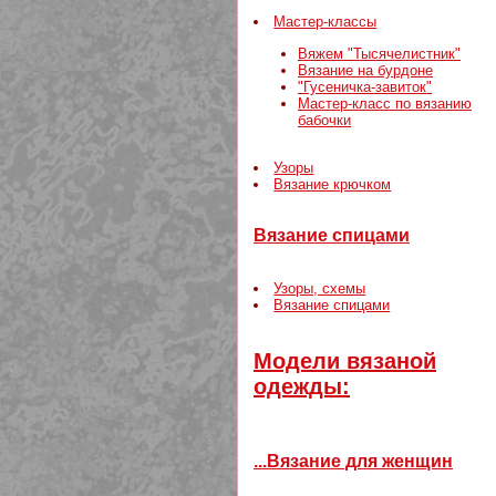
Мастер-классы
Вяжем "Тысячелистник"
Вязание на бурдоне
"Гусеничка-завиток"
Мастер-класс по вязанию
бабочки
Узоры
Вязание крючком
Вязание спицами
Узоры, схемы
Вязание спицами
Модели вязаной
одежды:
...Вязание для женщин