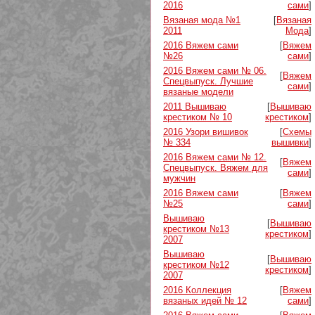
2016
сами
]
Вязаная мода №1
[
Вязаная
2011
Мода
]
2016 Вяжем сами
[
Вяжем
№26
сами
]
2016 Вяжем сами № 06.
[
Вяжем
Спецвыпуск. Лучшие
сами
]
вязаные модели
2011 Вышиваю
[
Вышиваю
крестиком № 10
крестиком
]
2016 Узори вишивок
[
Схемы
№ 334
вышивки
]
2016 Вяжем сами № 12.
[
Вяжем
Спецвыпуск. Вяжем для
сами
]
мужчин
2016 Вяжем сами
[
Вяжем
№25
сами
]
Вышиваю
[
Вышиваю
крестиком №13
крестиком
]
2007
Вышиваю
[
Вышиваю
крестиком №12
крестиком
]
2007
2016 Коллекция
[
Вяжем
вязаных идей № 12
сами
]