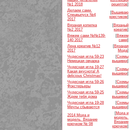
№1 2018
рецептов
]
Делаем сами.
[
Вышиваю
Спецвыпуск №4
крестиком
]
2017
Вязаная копилка
[
Вязаный
№2 2017
креатив
]
Вяжем сами №№139-
[
Вяжем
140 2017
сами
]
Лена креатив №12
[
Вязаная
2017
Мода
]
Чудесная игла 59-23
[
Схемы
Немецкая овчарка
вышивки
]
Чудесная игла 19-27
[
Схемы
Какая вкуснота! A
вышивки
]
delicious Christmas!
Чудесная игла 59-26
[
Схемы
Фокстерьеры
вышивки
]
Чудесная игла 59-25
[
Схемы
Ждем тебя дома
вышивки
]
Чудесная игла 19-28
[
Схемы
Мечты сбываются
вышивки
]
[
Мода и
2014 Мода и
модель.
модель. Вязание
Вязание
крючком № 08
крючком
]