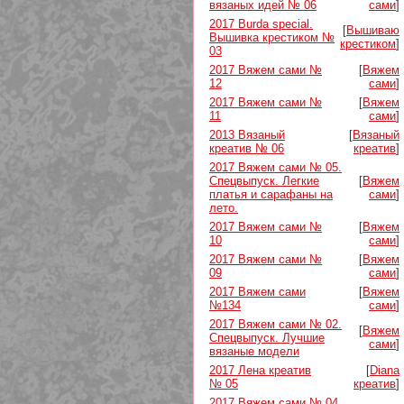
вязаных идей № 06
сами
]
2017 Burda special.
[
Вышиваю
Вышивка крестиком №
крестиком
]
03
2017 Вяжем сами №
[
Вяжем
12
сами
]
2017 Вяжем сами №
[
Вяжем
11
сами
]
2013 Вязаный
[
Вязаный
креатив № 06
креатив
]
2017 Вяжем сами № 05.
Спецвыпуск. Легкие
[
Вяжем
платья и сарафаны на
сами
]
лето.
2017 Вяжем сами №
[
Вяжем
10
сами
]
2017 Вяжем сами №
[
Вяжем
09
сами
]
2017 Вяжем сами
[
Вяжем
№134
сами
]
2017 Вяжем сами № 02.
[
Вяжем
Спецвыпуск. Лучшие
сами
]
вязаные модели
2017 Лена креатив
[
Diana
№ 05
креатив
]
2017 Вяжем сами № 04.