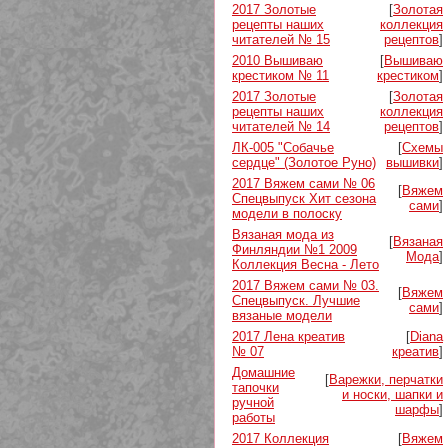
2017 Золотые
[
Золотая
рецепты наших
коллекция
читателей № 15
рецептов
]
2010 Вышиваю
[
Вышиваю
крестиком № 11
крестиком
]
2017 Золотые
[
Золотая
рецепты наших
коллекция
читателей № 14
рецептов
]
ЛК-005 "Собачье
[
Схемы
сердце" (Золотое Руно)
вышивки
]
2017 Вяжем сами № 06
[
Вяжем
Спецвыпуск Хит сезона
сами
]
модели в полоску
Вязаная мода из
[
Вязаная
Финляндии №1 2009
Мода
]
Коллекция Весна - Лето
2017 Вяжем сами № 03.
[
Вяжем
Спецвыпуск. Лучшие
сами
]
вязаные модели
2017 Лена креатив
[
Diana
№ 07
креатив
]
Домашние
[
Варежки, перчатки
тапочки
и носки, шапки и
ручной
шарфы
]
работы
2017 Коллекция
[
Вяжем