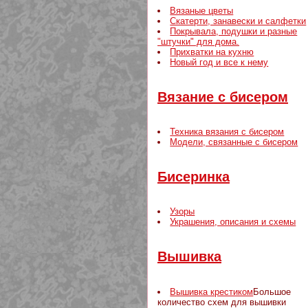
Вязаные цветы
Скатерти, занавески и салфетки
Покрывала, подушки и разные
"штучки" для дома.
Прихватки на кухню
Новый год и все к нему
Вязание с бисером
Техника вязания с бисером
Модели, связанные с бисером
Бисеринка
Узоры
Украшения, описания и схемы
Вышивка
Вышивка крестиком
Большое
количество схем для вышивки