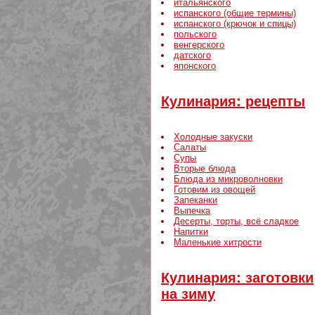
итальянского
испанского (общие термины)
испанского (крючок и спицы)
польского
венгерского
датского
японского
Кулинария: рецепты
Холодные закуски
Салаты
Супы
Вторые блюда
Блюда из микроволновки
Готовим из овощей
Запеканки
Выпечка
Десерты, торты, всё сладкое
Напитки
Маленькие хитрости
Кулинария: заготовки
на зиму