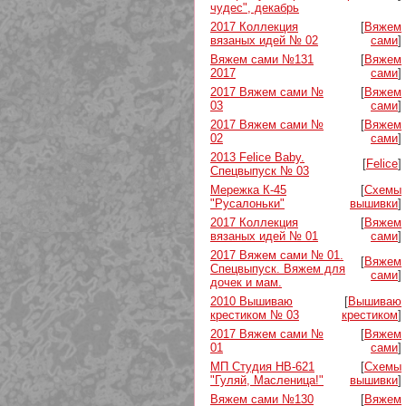
чудес", декабрь
2017 Коллекция
[
Вяжем
вязаных идей № 02
сами
]
Вяжем сами №131
[
Вяжем
2017
сами
]
2017 Вяжем сами №
[
Вяжем
03
сами
]
2017 Вяжем сами №
[
Вяжем
02
сами
]
2013 Felice Baby.
[
Felice
]
Спецвыпуск № 03
Мережка К-45
[
Схемы
"Русалоньки"
вышивки
]
2017 Коллекция
[
Вяжем
вязаных идей № 01
сами
]
2017 Вяжем сами № 01.
[
Вяжем
Спецвыпуск. Вяжем для
сами
]
дочек и мам.
2010 Вышиваю
[
Вышиваю
крестиком № 03
крестиком
]
2017 Вяжем сами №
[
Вяжем
01
сами
]
МП Студия НВ-621
[
Схемы
"Гуляй, Масленица!"
вышивки
]
Вяжем сами №130
[
Вяжем