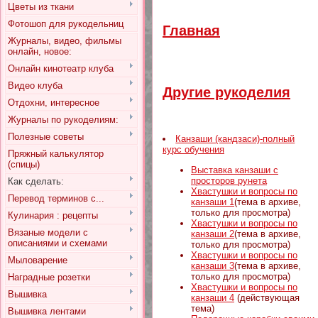
Цветы из ткани
Фотошоп для рукодельниц
Главная
Журналы, видео, фильмы
онлайн, новое:
Онлайн кинотеатр клуба
Видео клуба
Другие рукоделия
Отдохни, интересное
Журналы по рукоделиям:
Полезные советы
Канзаши (кандзаси)-полный
курс обучения
Пряжный калькулятор
(спицы)
Выставка канзаши с
просторов рунета
Как сделать:
Хвастушки и вопросы по
Перевод терминов с...
канзаши 1
(тема в архиве,
только для просмотра)
Кулинария : рецепты
Хвастушки и вопросы по
Вязаные модели с
канзаши 2
(тема в архиве,
описаниями и схемами
только для просмотра)
Хвастушки и вопросы по
Мыловарение
канзаши 3
(тема в архиве,
только для просмотра)
Наградные розетки
Хвастушки и вопросы по
Вышивка
канзаши 4
(действующая
тема)
Вышивка лентами