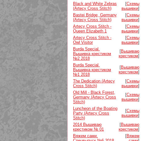
Black and White Zebras
[
Схемы
(Artecy Cross Stitch)
вышивки
]
Bastei Bridge, Germany
[
Схемы
(Artecy Cross Stitch)
вышивки
]
Artecy Cross Stitch -
[
Схемы
Queen Elizabeth 1
вышивки
]
Artecy Cross Stitch -
[
Схемы
Owl Visitor
вышивки
]
Burda Special.
[
Вышиваю
Вышивка крестиком
крестиком
]
№2 2018
Burda Special.
[
Вышиваю
Вышивка крестиком
крестиком
]
№1 2018
The Dedication (Artecy
[
Схемы
Cross Stitch)
вышивки
]
Old Mill - Black Forest,
[
Схемы
Germany (Artecy Cross
вышивки
]
Stitch)
Luncheon of the Boating
[
Схемы
Party (Artecy Cross
вышивки
]
Stitch)
2014 Вышиваю
[
Вышиваю
крестиком № 01
крестиком
]
Вяжем сами.
[
Вяжем
Спецвыпуск №6 2018
сами
]