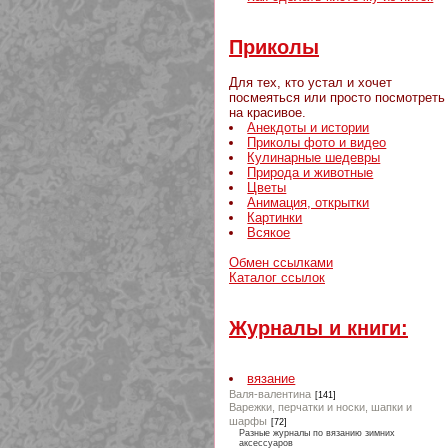
Приколы
Для тех, кто устал и хочет
посмеяться или просто посмотреть
на красивое.
Анекдоты и истории
Приколы фото и видео
Кулинарные шедевры
Природа и животные
Цветы
Анимация, открытки
Картинки
Всякое
Обмен ссылками
Каталог ссылок
Журналы и книги:
вязание
Валя-валентина
[141]
Варежки, перчатки и носки, шапки и
шарфы
[72]
Разные журналы по вязанию зимних
аксессуаров