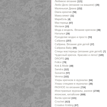
Любимое вязание
[121]
Любо-Дело (вязание на машине)
[35]
Маленькая Диана
[152]
Diana креатив
[56]
Мама вяжет
[11]
Марибэль
[4]
Мастерица
[67]
Меланж
[10]
Мода и модель. Вязание крючком
[39]
Наталья
[29]
Рукоделие модно и просто
[53]
Сабрина
[257]
Сабрина. Вязание для детей
[37]
Сабрина Baby
[65]
Спицы мастерицы (вязание для детей)
[7]
Чудесный крючок. Красиво и легко!
[165]
DROPS
[20]
Felice
[78]
Knit & Mode
[48]
Sandra
[112]
Susanna
[57]
Verena
[102]
Узоры крючком в журналах
[64]
Узоры спицами в журналах
[36]
РАЗНОЕ по вязанию
[724]
Иностранные журналы, разное
[2749]
японские, китайские
[608]
Burda special
[101]
Crochet
[413]
Creative Knitting
[67]