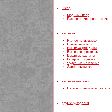
бисер
Модный бисер
Разное по бисероплетению
вышивка
Разное по вышивке
Схемы вышивки
Вышивка для души
Вышиваю крестиком
Вышитые картины
Галерия Бродерия
Чудесные мгновения
Sandra вышивка
вышивка лентами
Разное по вышивке лентами
другие рукоделия