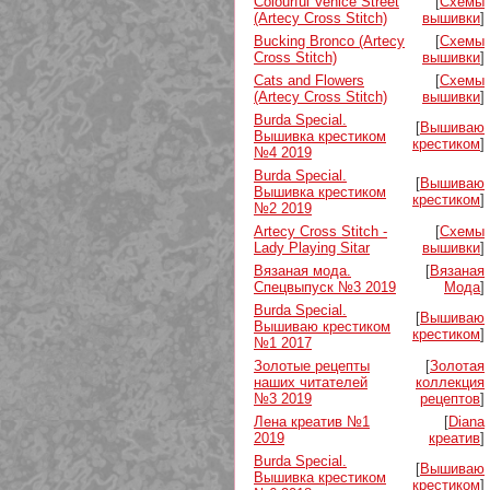
Colourful Venice Street
[
Схемы
(Artecy Cross Stitch)
вышивки
]
Bucking Bronco (Artecy
[
Схемы
Cross Stitch)
вышивки
]
Cats and Flowers
[
Схемы
(Artecy Cross Stitch)
вышивки
]
Burda Special.
[
Вышиваю
Вышивка крестиком
крестиком
]
№4 2019
Burda Special.
[
Вышиваю
Вышивка крестиком
крестиком
]
№2 2019
Artecy Cross Stitch -
[
Схемы
Lady Playing Sitar
вышивки
]
Вязаная мода.
[
Вязаная
Спецвыпуск №3 2019
Мода
]
Burda Special.
[
Вышиваю
Вышиваю крестиком
крестиком
]
№1 2017
Золотые рецепты
[
Золотая
наших читателей
коллекция
№3 2019
рецептов
]
Лена креатив №1
[
Diana
2019
креатив
]
Burda Special.
[
Вышиваю
Вышивка крестиком
крестиком
]