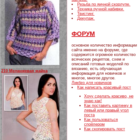
Резьба по яичной скорлупе.
Техника ручной набивки.
Твистинг.
Декупаж.
ФОРУМ
основное количество информации
сайта именно на форуме, где
содержится огромное количество
всяческих рецептов, схем и
описаний готовых моделей по
вязанию, есть обучающая
210 Меланжевая майка
информация для новичков и
многое, многое другое.
Ликбез для новичков
Как написать красивый пост
Хочу сделать красиво, не
знаю как!
Как поставить картинку в
левый или правый угол
поста
Как пользоваться
спойлером
Как скопировать пост