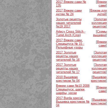
2017 Вяжем сами №
[
Вяжем
135
сами
]
2017 Вяжем сами
[
Вяжем для
детям № 24
детей
]
Золотые рецепты
[
Золотая
наших читателей
коллекция
№19 2017
рецептов
]
Artecy Cross Stitch -
[
Схемы
Turret Arch (Crop)
вышивки
]
2017 Вяжем сами.
[
Вяжем
Спецвыпуск № 15 -
сами
]
Рельефные узоры
2017 Золотые
[
Золотая
рецепты наших
коллекция
читателей № 16
рецептов
]
2017 Золотые
[
Золотая
рецепты наших
коллекция
читателей № 17
рецептов
]
2010 Вышиваю
[
Вышиваю
крестиком № 04
крестиком
]
Вяжем сами №10 2008
[
Вяжем
Спецвыпуск: шапки,
сами
]
шарфы, носки
2017 Burda special.
[
Вышиваю
Вышивка крестиком №
крестиком
]
04