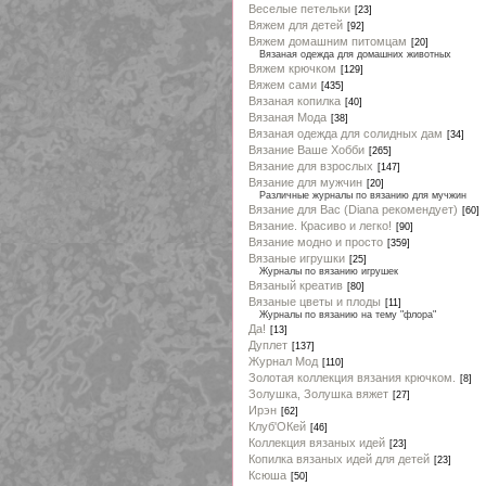
Веселые петельки
[23]
Вяжем для детей
[92]
Вяжем домашним питомцам
[20]
Вязаная одежда для домашних животных
Вяжем крючком
[129]
Вяжем сами
[435]
Вязаная копилка
[40]
Вязаная Мода
[38]
Вязаная одежда для солидных дам
[34]
Вязание Ваше Хобби
[265]
Вязание для взрослых
[147]
Вязание для мужчин
[20]
Различные журналы по вязанию для мучжин
Вязание для Вас (Diana рекомендует)
[60]
Вязание. Красиво и легко!
[90]
Вязание модно и просто
[359]
Вязаные игрушки
[25]
Журналы по вязанию игрушек
Вязаный креатив
[80]
Вязаные цветы и плоды
[11]
Журналы по вязанию на тему "флора"
Да!
[13]
Дуплет
[137]
Журнал Мод
[110]
Золотая коллекция вязания крючком.
[8]
Золушка, Золушка вяжет
[27]
Ирэн
[62]
Клуб'ОКей
[46]
Коллекция вязаных идей
[23]
Копилка вязаных идей для детей
[23]
Ксюша
[50]