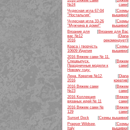
2016 Вяжем сами
[
Вяжем
№24
сами
]
Чудесная игла 67-04
[
Схемы
"Ностальгия"
вышивки
]
Чудесная игла 33-26
[
Схемы
"Мужчина в доме!"
вышивки
]
Вязание для
[
Вязание для Вас
вас №12
(Diana
2016
рекомендует)
]
Краса i творчiсть
[
Схемы
10609 Идилия
вышивки
]
2016 Вяжем сами № 11.
Спецвыпуск.
[
Вяжем
Праздничные модели к
сами
]
Новому году.
Лена. Креатив №12,
[
Diana
2016
креатив
]
2016 Вяжем сами
[
Вяжем
№23
сами
]
2016 Коллекция
[
Вяжем
вязаных идей № 11
сами
]
2016 Вяжем сами №
[
Вяжем
129
сами
]
Sunset Dock
[
Схемы вышивки
]
Pragser Wildsee,
[
Схемы
Italy
вышивки
]