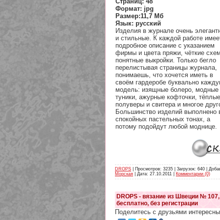
Страниц: 48
Формат: jpg
Размер:11,7 Мб
Язык: русский
Изделия в журнале очень элегант
и стильные. К каждой работе имее
подробное описание с указанием
фирмы и цвета пряжи, чёткие схе
понятные выкройки. Только бегло
перелистывая страницы журнала,
понимаешь, что хочется иметь в
своём гардеробе буквально кажд
модель: изящные болеро, модные
туники, ажурные кофточки, тёплы
полуверы и свитера и многое друг
Большинство изделий выполнено 
спокойных пастельных тонах, а
потому подойдут любой моднице.
DROPS
| Просмотров: 3235 | Загрузок: 640 | Доба
Морская
| Дата:
27.10.2011
|
Комментарии (0)
DROPS - вязание из Швеции № 107,
бесплатно, без регистрации
Поделитесь с друзьями интересны