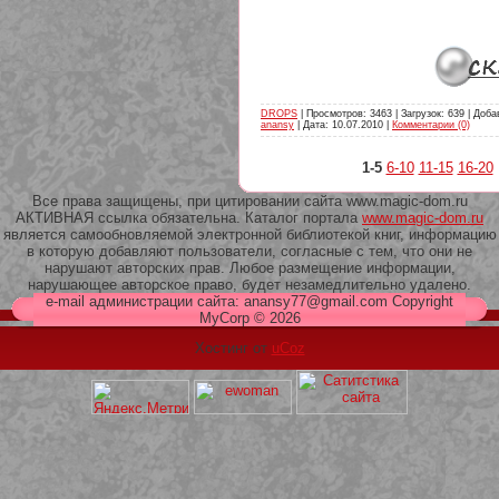
DROPS
| Просмотров: 3463 | Загрузок: 639 | Доба
anansy
| Дата:
10.07.2010
|
Комментарии (0)
1-5
6-10
11-15
16-20
Все права защищены, при цитировании сайта www.magic-dom.ru
АКТИВНАЯ ссылка обязательна. Каталог портала
www.magic-dom.ru
является самообновляемой электронной библиотекой книг, информацию
в которую добавляют пользователи, согласные с тем, что они не
нарушают авторских прав. Любое размещение информации,
нарушающее авторское право, будет незамедлительно удалено.
e-mail администрации сайта: anansy77@gmail.com Copyright
MyCorp © 2026
Хостинг от
uCoz