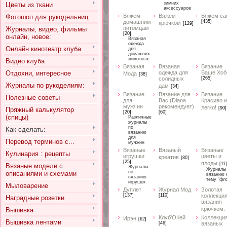
зимних
Цветы из ткани
аксессуаров
Вяжем
Вяжем
Вяжем са
Фотошоп для рукодельниц
домашним
[435]
крючком
[129]
питомцам
Журналы, видео, фильмы
[20]
онлайн, новое:
Вязаная
одежда
Онлайн кинотеатр клуба
для
домашних
животных
Видео клуба
Вязаная
Вязаная
Вязание
Отдохни, интересное
одежда для
Ваше Хоб
Мода
[38]
солидных
[265]
Журналы по рукоделиям:
дам
[34]
Вязание
Вязание для
Вязание.
Полезные советы
для
Вас (Diana
Красиво и
мужчин
рекомендует)
легко!
[90]
Пряжный калькулятор
[20]
[60]
(спицы)
Различные
журналы
по
Как сделать:
вязанию
для
Перевод терминов с...
мучжин
Вязаные
Вязаный
Вязаные
Кулинария : рецепты
игрушки
цветы и
креатив
[80]
[25]
плоды
[11]
Вязаные модели с
Журналы
Журналы
по
описаниями и схемами
вязанию 
вязанию
тему "фл
игрушек
Мыловарение
Дуплет
Журнал Мод
Золотая
[137]
[110]
коллекци
Наградные розетки
вязания
крючком.
Вышивка
Клуб'ОКей
Коллекци
Ирэн
[62]
Вышивка лентами
[46]
вязаных