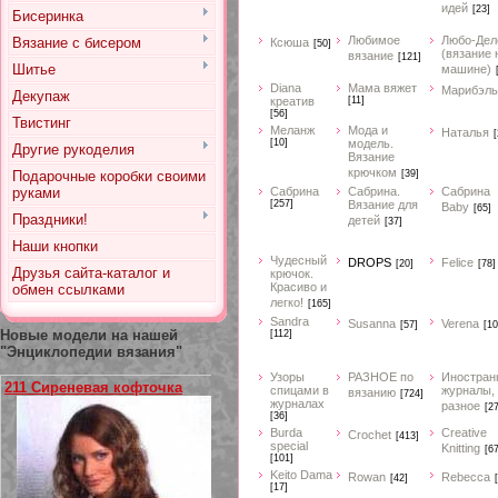
идей
[23]
Бисеринка
Любимое
Любо-Дел
Вязание с бисером
Ксюша
[50]
(вязание 
вязание
[121]
Шитье
машине)
Diana
Мама вяжет
Марибэль
Декупаж
креатив
[11]
[56]
Твистинг
Меланж
Мода и
Наталья
[
[10]
модель.
Другие рукоделия
Вязание
крючком
Подарочные коробки своими
[39]
руками
Сабрина
Сабрина.
Сабрина
[257]
Вязание для
Baby
[65]
Праздники!
детей
[37]
Наши кнопки
Чудесный
DROPS
Felice
[20]
[78]
Друзья сайта-каталог и
крючок.
Красиво и
обмен ссылками
легко!
[165]
Sandra
Susanna
Verena
[57]
[10
Новые модели на нашей
[112]
"Энциклопедии вязания"
Узоры
РАЗНОЕ по
Иностран
211 Сиреневая кофточка
спицами в
журналы,
вязанию
[724]
журналах
разное
[2
[36]
Burda
Creative
Crochet
[413]
special
Knitting
[67
[101]
Keito Dama
Rowan
Rebecca
[42]
[17]