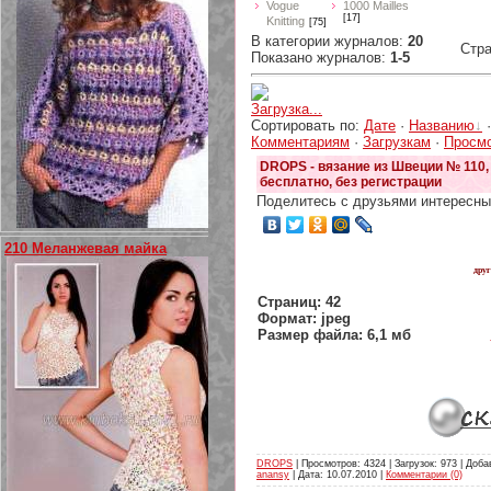
Vogue
1000 Mailles
[17]
Knitting
[75]
В категории журналов
:
20
Стр
Показано журналов
:
1-5
Загрузка...
Сортировать по
:
Дате
·
Названию
Комментариям
·
Загрузкам
·
Просм
DROPS - вязание из Швеции № 110,
бесплатно, без регистрации
Поделитесь с друзьями интересны
210 Меланжевая майка
дру
Страниц: 42
Формат: jpeg
Размер файла: 6,1 мб
DROPS
| Просмотров: 4324 | Загрузок: 973 | Доба
anansy
| Дата:
10.07.2010
|
Комментарии (0)