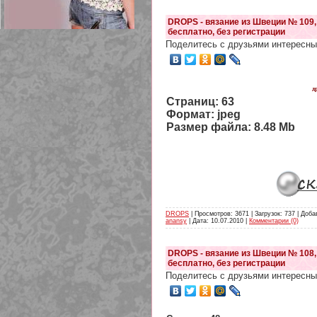
DROPS - вязание из Швеции № 109,
бесплатно, без регистрации
Поделитесь с друзьями интересны
209 Белая кофта из ленточного
кружева
д
Страниц: 63
Формат: jpeg
Размер файла: 8.48 Mb
DROPS
| Просмотров: 3671 | Загрузок: 737 | Доба
anansy
| Дата:
10.07.2010
|
Комментарии (0)
DROPS - вязание из Швеции № 108,
бесплатно, без регистрации
Поделитесь с друзьями интересны