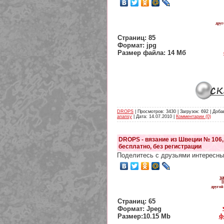
дру
Страниц: 85
Формат: jpg
Размер файла: 14 Мб
DROPS
| Просмотров: 3430 | Загрузок: 692 | Доба
anansy
| Дата:
14.07.2010
|
Комментарии (0)
DROPS - вязание из Швеции № 106,
бесплатно, без регистрации
Поделитесь с друзьями интересны
з
D
другой
Страниц: 65
Формат: Jpeg
ф
Размер:10.15 Mb