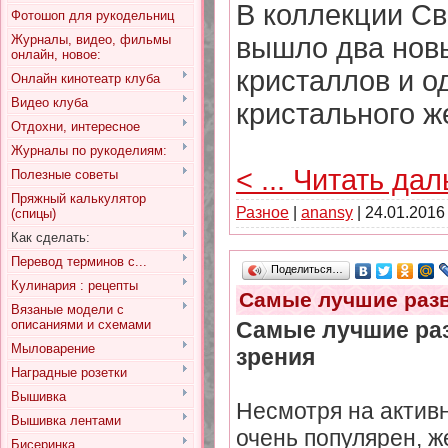
В коллекции Св
Фотошоп для рукодельниц
Журналы, видео, фильмы
вышло два новы
онлайн, новое:
кристаллов и о
Онлайн кинотеатр клуба
Видео клуба
кристального ж
Отдохни, интересное
Журналы по рукоделиям:
<
...
Читать дал
Полезные советы
Пряжный калькулятор
Разное
|
anansy
|
24.01.2016
(спицы)
Как сделать:
Перевод терминов с...
Поделиться…
Кулинария : рецепты
Самые лучшие разв
Вязаные модели с
описаниями и схемами
Самые лучшие раз
Мыловарение
зрения
Наградные розетки
Вышивка
Несмотря на активн
Вышивка лентами
очень популярен, ж
Бисеринка