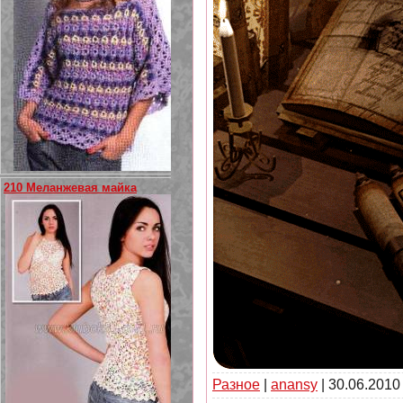
210 Меланжевая майка
Разное
|
anansy
|
30.06.2010