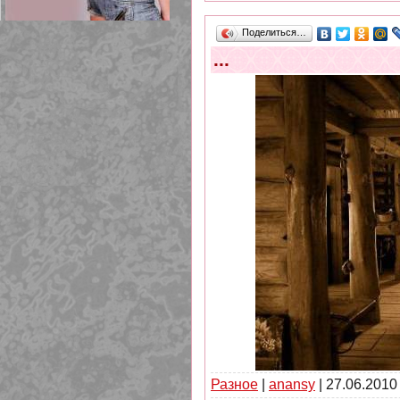
Поделиться…
...
209 Белая кофта из ленточного
кружева
Разное
|
anansy
|
27.06.2010