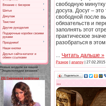
свободную минутку 
Вязание с бисером
досуга. Досуг – это
Шитье
свободной после в
Декупаж
Твистинг
обязательств и пе
Другие рукоделия
заполнять этот отр
Подарочные коробки своими
практическое знач
руками
разобраться в этом
Праздники!
Наши кнопки
Друзья сайта-каталог и
...
Читать дальше »
обмен ссылками
Разное
|
anansy
|
27.02.2015
Новые модели на нашей
"Энциклопедии вязания"
Поделиться…
211 Сиреневая кофточка
...