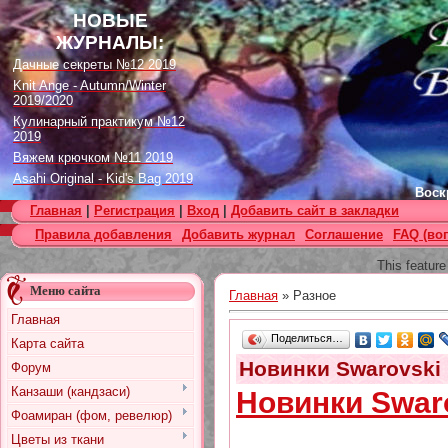
НОВЫЕ
ЖУРНАЛЫ:
Дачные секреты №12 2019
Knit Ange - Autumn/Winter
2019/2020
Кулинарный практикум №12
2019
Вяжем крючком №11 2019
Asahi Original - Kid's Bag 2019
Воскр
Цветок. Спецвыпуск №4 2019
Главная
|
Регистрация
|
Вход
|
Добавить сайт в закладки
Designs in Machine Embroidery
Правила добавления
Добавить журнал
Соглашение
FAQ (во
№116 2019
Burda Örgü dergisi №2 2019
This feature
Loopy Mango Knitting: 34
Меню сайта
Fashionable Pieces You Can
Главная
»
Разное
Make in a Day
Главная
Craft Stamper - January 2020
Поделиться…
Карта сайта
Новинки Swarovski 
Форум
Канзаши (кандзаси)
Новинки Swaro
Фоамиран (фом, ревелюр)
Цветы из ткани