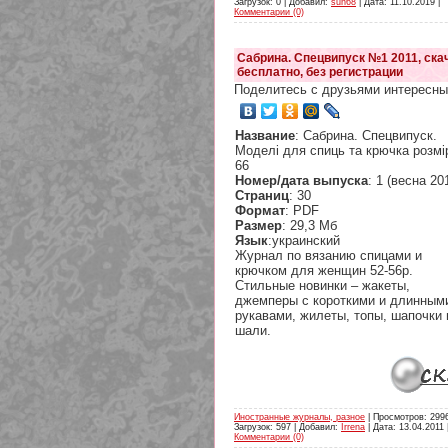
Загрузок: 0 | Добавил:
sun68
| Дата:
11.10.2019
|
Комментарии (0)
Сабрина. Спецвипуск №1 2011, ска
бесплатно, без регистрации
Поделитесь с друзьями интересны
Название
: Сабрина. Спецвипуск.
Моделі для спиць та крючка розмі
66
Номер/дата выпуска
: 1 (весна 20
Страниц
: 30
Формат
: PDF
Размер
: 29,3 Мб
Язык
:украинский
Журнал по вязанию спицами и
крючком для женщин 52-56р.
Стильные новинки – жакеты,
джемперы с короткими и длинным
рукавами, жилеты, топы, шапочки 
шали.
Иностранные журналы, разное
| Просмотров: 2996
Загрузок: 597 | Добавил:
Irrena
| Дата:
13.04.2011
Комментарии (0)