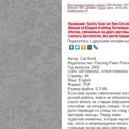
Иностранные журналы, разное
| Просмотров: 2677
Загрузок: 645 | Добавил:
Irrena
| Дата:
19.04.2011
Комментарии (0)
Название: Socks Soar on Two Circul
Manual of Elegant Knitting Technique
(Носки, связанные на двух круговы
скачать бесплатно, без регистраци
Поделитесь с друзьями интересны
Автор: Cat Bordi
Издательство: Passing Paws Pres
Год выпуска: 2001
ISBN: 0970886950, 9780970886958
Страниц: 44
Язык: English
Формат: PDF
Размер файла: 5.3 Мб
Если вам нужны симпатичные нос
ручной работы, вовсе не обязател
уныло вязать их старым бабушки
способом, на четырех спицах, то и
дело переводя со спицы на спицу 
протирая пальцы. Перед вами
чудесная книжечка, которая научи
вас легко и непринужденно вязать
стильные носки на двух круговых