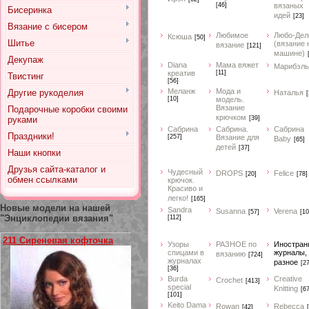
[46]
вязаных
Бисеринка
идей
[23]
Вязание с бисером
Любимое
Любо-Дел
Ксюша
[50]
Шитье
(вязание 
вязание
[121]
машине)
Декупаж
Diana
Мама вяжет
Марибэль
креатив
[11]
Твистинг
[56]
Меланж
Мода и
Другие рукоделия
Наталья
[
[10]
модель.
Вязание
Подарочные коробки своими
крючком
руками
[39]
Сабрина
Сабрина.
Сабрина
Праздники!
[257]
Вязание для
Baby
[65]
детей
[37]
Наши кнопки
Друзья сайта-каталог и
Чудесный
DROPS
Felice
[20]
[78]
обмен ссылками
крючок.
Красиво и
легко!
[165]
Новые модели на нашей
Sandra
Susanna
Verena
[57]
[10
"Энциклопедии вязания"
[112]
211 Сиреневая кофточка
Узоры
РАЗНОЕ по
Иностран
спицами в
журналы,
вязанию
[724]
журналах
разное
[2
[36]
Burda
Creative
Crochet
[413]
special
Knitting
[67
[101]
Keito Dama
Rowan
Rebecca
[42]