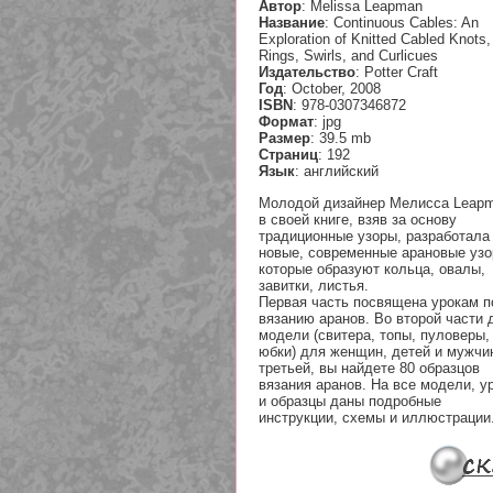
Автор
: Melissa Leapman
Название
: Continuous Cables: An
Exploration of Knitted Cabled Knots,
Rings, Swirls, and Curlicues
Издательство
: Potter Craft
Год
: October, 2008
ISBN
: 978-0307346872
Формат
: jpg
Размер
: 39.5 mb
Страниц
: 192
Язык
: английский
Молодой дизайнер Мелисса Leap
в своей книге, взяв за основу
традиционные узоры, разработала
новые, современные арановые узо
которые образуют кольца, овалы,
завитки, листья.
Первая часть посвящена урокам п
вязанию аранов. Во второй части 
модели (свитера, топы, пуловеры,
юбки) для женщин, детей и мужчи
третьей, вы найдете 80 образцов
вязания аранов. На все модели, у
и образцы даны подробные
инструкции, схемы и иллюстрации