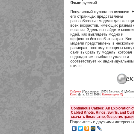
Язык:
русский
Популярный журнал по вязанию. 
его страницах представлены
разнообразные модели для женщи
всех возрастов, имеющих разный 
вязания. Здесь вы найдете множе
идей, как выглядеть модно и
эффектно без особых затрат. Все
модели представлены в нескольк
размерах, поэтому женщины могу
сами выбрать ту модель, которая
подходит им наиболее удачно и
соответствует их индивидуальном
стилю.
Сабрина
| Просмотров: 1055 | Загрузок: 0 | Добав
Kate
| Дата:
22.02.2018
|
Комментарии (0)
Сontinuous Cables: An Exploration of
Cabled Knots, Rings, Swirls, and Curl
скачать бесплатно, без регистраци
Поделитесь с друзьями интересны