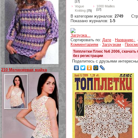
[17]
Vogue
1000 Mailles
[17]
Knitting
[75]
В категории журналов
:
2749
Ст
Показано журналов
:
1-5
Загрузка...
Сортировать по
:
Дате
·
Названию
Комментариям
·
Загрузкам
·
Просм
Топплетки Плюс №6 2006, скачать 
без регистрации
Поделитесь с друзьями интересны
210 Меланжевая майка