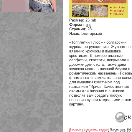
Размер
: 25 mb
Формат
: jpg
Страниц
: 28
209 Белая кофта из ленточного
Язык
: Болгарский
кружева
«Топплетки Плюс» - болгарский
журнал по рукоделию. Журнал по
вязанию крючком и вышивке
крестиком. В номере вязаные
салфетки, скатерти, покрывала и
дорожки для стола, также дана
женская модель вязаной блузки с
романтическим названием «Розов
фламинго» и замечательная схем
для вышивки крестиком под
названием “Ирис». Качественные
схемы для вязания и вышивки
позволят вам создать любую
понравившуюся модель или выши
картину.
Иностранные журналы, разное
| Просмотров: 301 