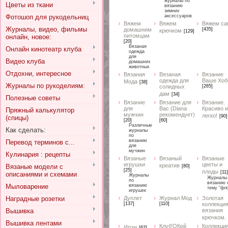
журналы по
Цветы из ткани
вязанию
зимних
Фотошоп для рукодельниц
аксессуаров
Вяжем
Вяжем
Вяжем са
Журналы, видео, фильмы
домашним
[435]
крючком
[129]
питомцам
онлайн, новое:
[20]
Вязаная
Онлайн кинотеатр клуба
одежда
для
Видео клуба
домашних
животных
Отдохни, интересное
Вязаная
Вязаная
Вязание
одежда для
Ваше Хоб
Мода
[38]
Журналы по рукоделиям:
солидных
[265]
дам
[34]
Полезные советы
Вязание
Вязание для
Вязание.
для
Вас (Diana
Красиво и
Пряжный калькулятор
мужчин
рекомендует)
легко!
[90]
(спицы)
[20]
[60]
Различные
Как сделать:
журналы
по
вязанию
Перевод терминов с...
для
мучжин
Кулинария : рецепты
Вязаные
Вязаный
Вязаные
игрушки
цветы и
креатив
Вязаные модели с
[80]
[25]
плоды
[11]
описаниями и схемами
Журналы
Журналы
по
вязанию 
Мыловарение
вязанию
тему "фл
игрушек
Наградные розетки
Дуплет
Журнал Мод
Золотая
[137]
[110]
коллекци
Вышивка
вязания
крючком.
Вышивка лентами
Клуб'ОКей
Коллекци
Ирэн
[62]