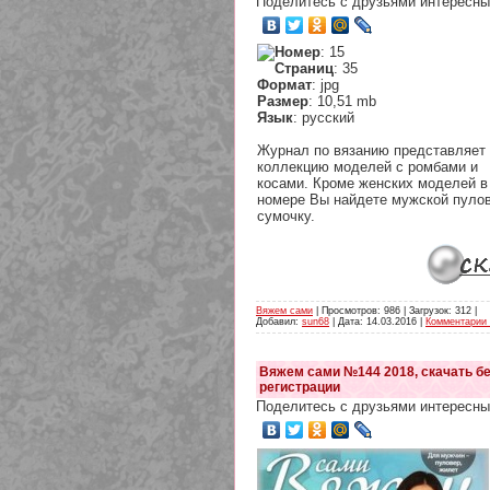
Поделитесь с друзьями интересны
Номер
: 15
Страниц
: 35
Формат
: jpg
Размер
: 10,51 mb
Язык
: русский
Журнал по вязанию представляет
коллекцию моделей с ромбами и
косами. Кроме женских моделей в
номере Вы найдете мужской пулов
сумочку.
Вяжем сами
| Просмотров: 986 | Загрузок: 312 |
Добавил:
sun68
| Дата:
14.03.2016
|
Комментарии 
Вяжем сами №144 2018, скачать бе
регистрации
Поделитесь с друзьями интересны