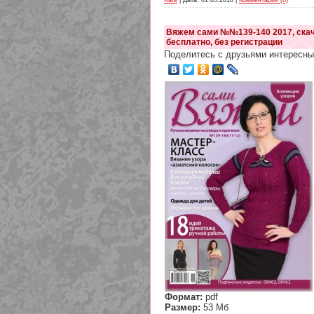
Kate
| Дата:
01.05.2018
|
Комментарии (0)
Вяжем сами №№139-140 2017, ска
бесплатно, без регистрации
Поделитесь с друзьями интересны
Формат:
pdf
Размер:
53 Мб