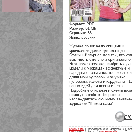
Формат:
PDF
Размер:
51 Mb
209 Белая кофта из ленточного
Страниц:
36
кружева
Язык:
русский
Журнал по вязанию спицами и
крючком моделей для женщин.
Отличный журнал для тех, кто хоч
выглядеть стильно и оригинально.
Этот номер поможет выбрать луч
модели с узорами - эффектные и
нарядные: топы и платья, кофточк
длинными рукавами и ажурные
пуловеры, жакеты и кардиганы - 1
новых идей для весны и лета.
Подробные описания и схемы вяз
помогут в работе. Творите и
наслаждайтесь любимым занятие
журналом "Вяжем сами".
Вяжем сами
| Просмотров: 888 | Загрузок: 0 | Доб