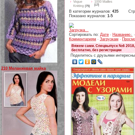
Vogue
1000 Mailles
[17]
Knitting
[75]
В категории журналов
:
435
Ст
Показано журналов
:
1-5
Загрузка...
Сортировать по
:
Дате
·
Названию
Комментариям
·
Загрузкам
·
Просм
Вяжем сами. Спецвыпуск №6 2018,
бесплатно, без регистрации
Поделитесь с друзьями интересны
210 Меланжевая майка