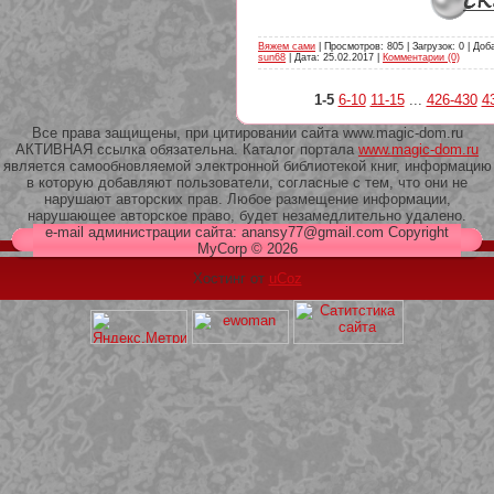
Вяжем сами
| Просмотров: 805 | Загрузок: 0 | Доб
sun68
| Дата:
25.02.2017
|
Комментарии (0)
1-5
6-10
11-15
...
426-430
4
Все права защищены, при цитировании сайта www.magic-dom.ru
АКТИВНАЯ ссылка обязательна. Каталог портала
www.magic-dom.ru
является самообновляемой электронной библиотекой книг, информацию
в которую добавляют пользователи, согласные с тем, что они не
нарушают авторских прав. Любое размещение информации,
нарушающее авторское право, будет незамедлительно удалено.
e-mail администрации сайта: anansy77@gmail.com Copyright
MyCorp © 2026
Хостинг от
uCoz