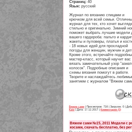
Страниц:
40
Язык:
русский
Журнал по вязанию спицами и
крючком для всей семьи. Отличн
журнал для тех, кто хочет выгляд
стильно и оригинально. Зимний н
поможет выбрать лучшие модели 
вашего гардероба: пальто и карди
жакеты и пуловеры, платья и кос
- 18 новых идей для прохладной
погоды для женщин, мужчин и дет
Кроме этого, встречайте подробн
мастер-класс, который научит вас
вязать замечательный узор "азиат
колосок". Подробные описания и
схемы вязания помогут в работе.
Творите и наслаждайтесь любимы
занятием с журналом "Вяжем сами
Вяжем сами
| Просмотров: 716 | Загрузок: 0 | Доб
Kate
| Дата:
17.12.2017
|
Комментарии (0)
Вяжем сами №15, 2011 Модели с р
косами, скачать бесплатно, без ре