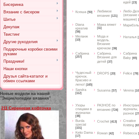
идей
[23]
Бисеринка
Любимое
Любо-Дел
Вязание с бисером
Ксюша
[50]
(вязание 
вязание
[121]
Шитье
машине)
Diana
Мама вяжет
Марибэль
Декупаж
креатив
[11]
[56]
Твистинг
Меланж
Мода и
Наталья
[
[10]
модель.
Другие рукоделия
Вязание
крючком
Подарочные коробки своими
[39]
руками
Сабрина
Сабрина.
Сабрина
[257]
Вязание для
Baby
[65]
Праздники!
детей
[37]
Наши кнопки
Чудесный
DROPS
Felice
[20]
[78]
Друзья сайта-каталог и
крючок.
Красиво и
обмен ссылками
легко!
[165]
Sandra
Susanna
Verena
[57]
[10
Новые модели на нашей
[112]
"Энциклопедии вязания"
Узоры
РАЗНОЕ по
Иностран
211 Сиреневая кофточка
спицами в
журналы,
вязанию
[724]
журналах
разное
[2
[36]
Burda
Creative
Crochet
[413]
special
Knitting
[67
[101]
Keito Dama
Rowan
Rebecca
[42]
[17]