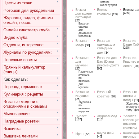
зимних
Цветы из ткани
аксессуаров
Вяжем
Вяжем
Вяжем са
Фотошоп для рукодельниц
домашним
[435]
крючком
[129]
питомцам
Журналы, видео, фильмы
[20]
онлайн, новое:
Вязаная
одежда
Онлайн кинотеатр клуба
для
домашних
животных
Видео клуба
Вязаная
Вязаная
Вязание
Отдохни, интересное
одежда для
Ваше Хоб
Мода
[38]
солидных
[265]
Журналы по рукоделиям:
дам
[34]
Вязание
Вязание для
Вязание.
Полезные советы
для
Вас (Diana
Красиво и
мужчин
рекомендует)
легко!
[90]
Пряжный калькулятор
[20]
[60]
(спицы)
Различные
журналы
по
Как сделать:
вязанию
для
Перевод терминов с...
мучжин
Вязаные
Вязаный
Вязаные
Кулинария : рецепты
игрушки
цветы и
креатив
[80]
[25]
плоды
[11]
Вязаные модели с
Журналы
Журналы
по
описаниями и схемами
вязанию 
вязанию
тему "фл
игрушек
Мыловарение
Дуплет
Журнал Мод
Золотая
[137]
[110]
коллекци
Наградные розетки
вязания
крючком.
Вышивка
Клуб'ОКей
Коллекци
Ирэн
[62]
Вышивка лентами
[46]
вязаных