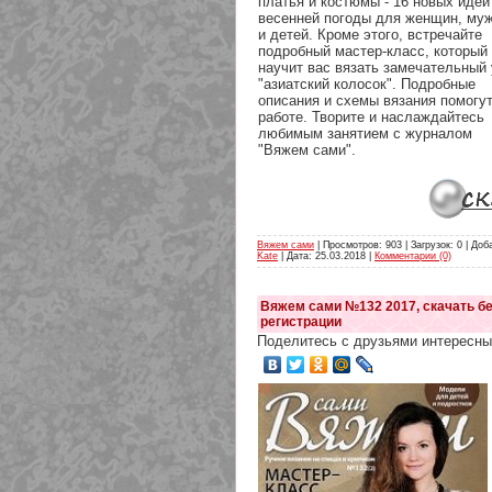
платья и костюмы - 16 новых идей
весенней погоды для женщин, му
и детей. Кроме этого, встречайте
подробный мастер-класс, который
научит вас вязать замечательный 
"азиатский колосок". Подробные
описания и схемы вязания помогут
работе. Творите и наслаждайтесь
любимым занятием с журналом
"Вяжем сами".
Вяжем сами
| Просмотров: 903 | Загрузок: 0 | Доб
Kate
| Дата:
25.03.2018
|
Комментарии (0)
Вяжем сами №132 2017, скачать бе
регистрации
Поделитесь с друзьями интересны