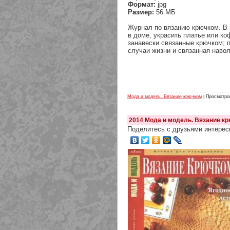
Формат:
jpg
Размер:
56 МБ
Журнал по вязанию крючком. В 
в доме, украсить платье или к
занавески связанные крючком; 
случаи жизни и связанная наво
Мода и модель. Вязание крючком
| Просмотров
2014 Мода и модель. Вязание кр
Поделитесь с друзьями интерес