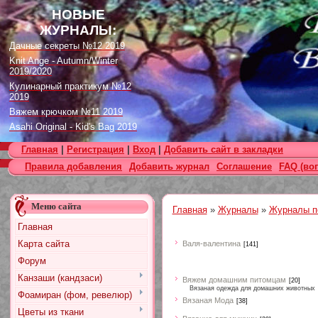
НОВЫЕ
ЖУРНАЛЫ:
Дачные секреты №12 2019
Knit Ange - Autumn/Winter
2019/2020
Кулинарный практикум №12
2019
Вяжем крючком №11 2019
Asahi Original - Kid's Bag 2019
Цветок. Спецвыпуск №4 2019
Главная
|
Регистрация
|
Вход
|
Добавить сайт в закладки
Designs in Machine Embroidery
Правила добавления
Добавить журнал
Соглашение
FAQ (во
№116 2019
Burda Örgü dergisi №2 2019
Loopy Mango Knitting: 34
Меню сайта
Fashionable Pieces You Can
Главная
»
Журналы
»
Журналы п
Make in a Day
Главная
Craft Stamper - January 2020
Карта сайта
Валя-валентина
[141]
Форум
Канзаши (кандзаси)
Вяжем домашним питомцам
[20]
Вязаная одежда для домашних животных
Фоамиран (фом, ревелюр)
Вязаная Мода
[38]
Цветы из ткани