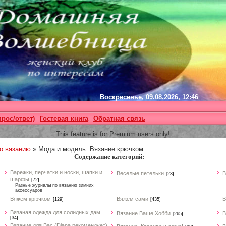
Воскресенье, 09.08.2026, 12:46
прос/ответ)
Гостевая книга
Обратная связь
This feature is for Premium users only!
о вязанию
» Мода и модель. Вязание крючком
Содержание категорий:
Варежки, перчатки и носки, шапки и
Веселые петельки
В
[23]
шарфы
[72]
Разные журналы по вязанию зимних
аксессуаров
Вяжем крючком
Вяжем сами
В
[129]
[435]
Вязаная одежда для солидных дам
Вязание Ваше Хобби
В
[265]
[34]
Вязание для Вас (Diana рекомендует)