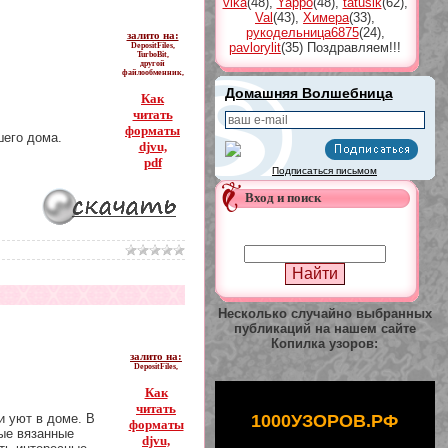
vika
(48)
,
Yappo
(48)
,
tatusik
(62)
,
Val
(43)
,
Химера
(33)
,
рукодельница6875
(24)
,
залито на:
pavlorylit
(35)
Поздравляем!!!
DepositFiles,
TurboBit,
другой
файлообменник,
Домашняя Волшебница
Как
читать
форматы
шего дома.
djvu,
pdf
Подписаться письмом
Вход и поиск
Несколько случайно выбранных
публикаций на нашем сайте
Копилка узоров:
залито на:
DepositFiles,
Как
читать
1000УЗОРОВ.РФ
и уют в доме. В
форматы
ые вязанные
djvu,