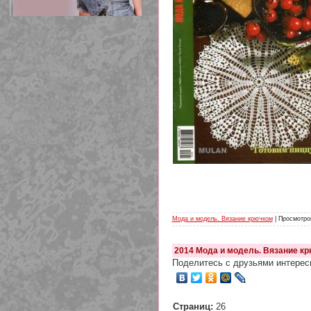
209 Белая кофта из ленточного
кружева
Мода и модель. Вязание крючком
| Просмотров
2014 Мода и модель. Вязание кр
Поделитесь с друзьями интерес
Страниц:
26