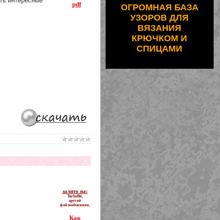
ть интересные
pdf
ОГРОМНАЯ БАЗА
УЗОРОВ ДЛЯ
ВЯЗАНИЯ
КРЮЧКОМ И
СПИЦАМИ
залито на:
TurboBit,
другой
файлообменник,
Как