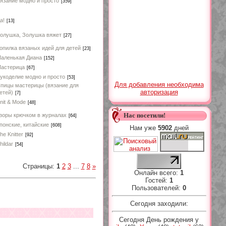
язание модно и просто
[359]
а!
[13]
олушка, Золушка вяжет
[27]
опилка вязаных идей для детей
[23]
аленькая Диана
[152]
астерица
[67]
укоделие модно и просто
[53]
Для добавления необходима
пицы мастерицы (вязание для
авторизация
етей)
[7]
nit & Mode
[48]
Нас посетили!
зоры крючком в журналах
[64]
понские, китайские
[608]
Нам уже
5902
дней
he Knitter
[92]
hildar
[54]
Страницы
:
1
2
3
...
7
8
»
Онлайн всего:
1
Гостей:
1
Пользователей:
0
Сегодня заходили:
Сегодня День рождения у