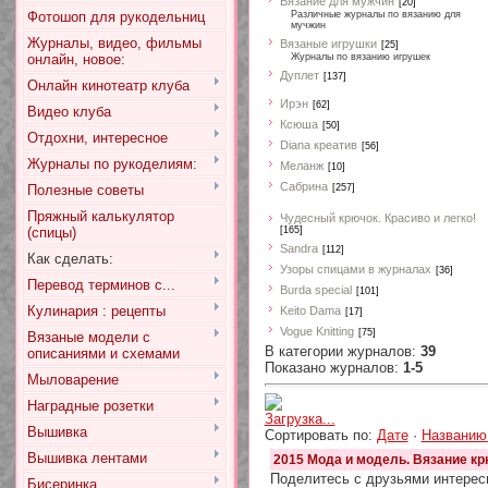
Вязание для мужчин
[20]
Фотошоп для рукодельниц
Различные журналы по вязанию для
мучжин
Журналы, видео, фильмы
Вязаные игрушки
[25]
онлайн, новое:
Журналы по вязанию игрушек
Дуплет
[137]
Онлайн кинотеатр клуба
Ирэн
[62]
Видео клуба
Ксюша
[50]
Отдохни, интересное
Diana креатив
[56]
Журналы по рукоделиям:
Меланж
[10]
Сабрина
Полезные советы
[257]
Пряжный калькулятор
Чудесный крючок. Красиво и легко!
(спицы)
[165]
Sandra
[112]
Как сделать:
Узоры спицами в журналах
[36]
Перевод терминов с...
Burda special
[101]
Кулинария : рецепты
Keito Dama
[17]
Vogue Knitting
[75]
Вязаные модели с
В категории журналов
:
39
описаниями и схемами
Показано журналов
:
1-5
Мыловарение
Наградные розетки
Загрузка...
Вышивка
Сортировать по
:
Дате
·
Названию
Вышивка лентами
2015 Мода и модель. Вязание крю
Поделитесь с друзьями интерес
Бисеринка