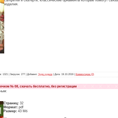
салфетки и скатерти, классические орнаменты которые помогут связа
изделия.
: 1321 | Загрузок: 277 | Добавил:
Чудо-чудное
| Дата:
19.10.2016
|
Комментарии (0)
ючком № 08, скачать бесплатно, без регистрации
ным:
Страниц:
32
Формат:
pdf
Размер:
43 Мб