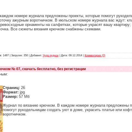
каждом номере журнала предложены проекты, которые помогут рукодел
офточку ажурным воротничком. В июльском номере журнала вас ждут: кл
превосходные орнаменты на салфетках, которые украсят вашу квартиру; 
лочка. Все сюжеты вязания крючком снабжены схемами.
: 1487 | Загрузок: 350 | Добавил:
Чудо-чудное
| Дата:
09.12.2014
|
Комментарии (0)
ючком № 07, скачать бесплатно, без регистрации
ным:
Страниц:
26
Формат:
jpg
Размер:
57 Мб
Журнал по вязанию крючком. В каждом номере журнала предложены п
помогут рукодельницам создать уют в доме, украсить платье или коф
воротничком.