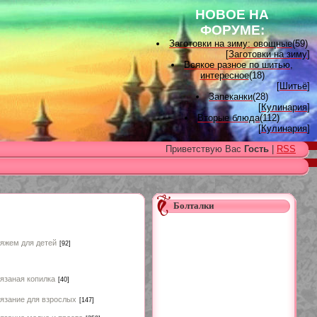
НОВОЕ НА
ФОРУМЕ:
Заготовки на зиму: овощные
(59)
[
Заготовки на зиму
]
Всякое разное по шитью,
интересное
(18)
[
Шитьё
]
Запеканки
(28)
[
Кулинария
]
Вторые блюда
(112)
[
Кулинария
]
Вышивка лентами
(15)
Приветствую Вас
Гость
|
RSS
[
Вышивка лентами
]
Наградные розетки для
домашних питомцев, МК и
советы
(11)
[
Наградные розетки из атласной
ленты
]
Болталки
Вяжем для детей
(96)
[
Вязание для детей
]
Есть много, друг Горацио...
(993)
яжем для детей
[92]
[
Другие рукоделия
]
Узоры, схемы
(17)
[
Вязание спицами
]
Заготовки на зиму: варенье
(26)
язаная копилка
[40]
[
Заготовки на зиму
]
язание для взрослых
[147]