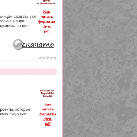
другой
файлообменник,
Как
читать
ьницам создать уют
ассика жанра-
форматы
сумочка на все
djvu,
pdf
залито на:
DepositFiles,
TurboBit,
Как
читать
роекты, которые
форматы
точку ажурным
djvu,
pdf