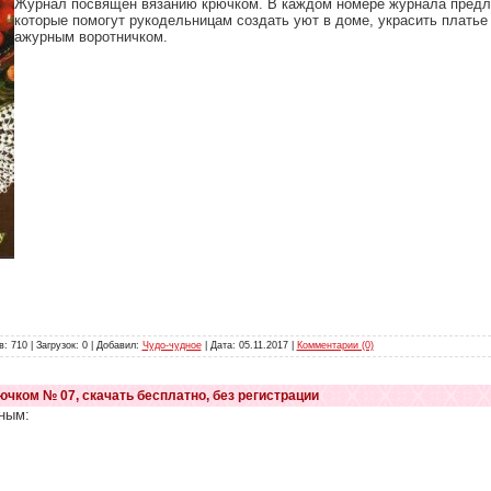
Журнал посвящен вязанию крючком. В каждом номере журнала предл
которые помогут рукодельницам создать уют в доме, украсить платье
ажурным воротничком.
: 710 | Загрузок: 0 | Добавил:
Чудо-чудное
| Дата:
05.11.2017
|
Комментарии (0)
ючком № 07, скачать бесплатно, без регистрации
ным: