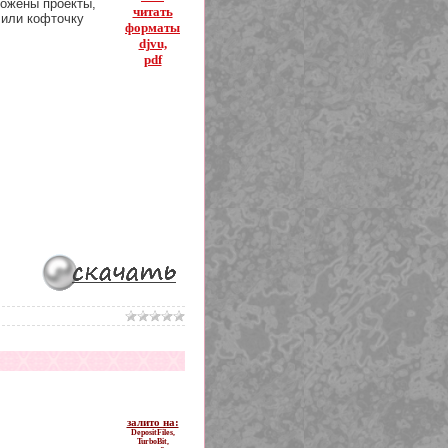
ожены проекты,
читать
 или кофточку
форматы
djvu,
pdf
залито на:
DepositFiles,
TurboBit,