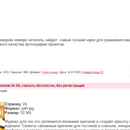
каждом номере читатель найдет: самые лучшие идеи для украшения ва
кого качества фотографии проектов.
: 1521 | Загрузок: 389 | Добавил:
Чудо-чудное
| Дата:
11.07.2015
|
Комментарии (0)
ючком № 04, скачать бесплатно, без регистрации
ным:
Страниц:
24
Формат:
pdf+jpg
Размер:
52 Мб
Журнал для тех кто увлекается вязанием крючком и создаёт красоту 
журнале: Сюжеты связанные крючком для гостиной и спальни, изящн