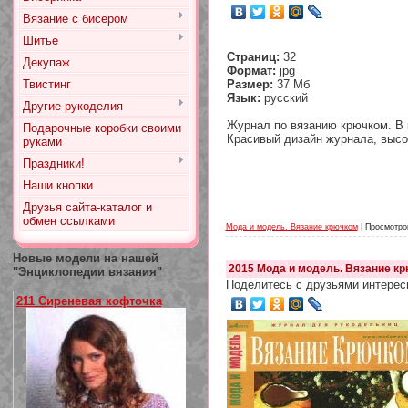
Вязание с бисером
Шитье
Страниц:
32
Декупаж
Формат:
jpg
Твистинг
Размер:
37 Мб
Язык:
русский
Другие рукоделия
Журнал по вязанию крючком. В 
Подарочные коробки своими
Красивый дизайн журнала, высо
руками
Праздники!
Наши кнопки
Друзья сайта-каталог и
обмен ссылками
Мода и модель. Вязание крючком
| Просмотров
Новые модели на нашей
2015 Мода и модель. Вязание кр
"Энциклопедии вязания"
Поделитесь с друзьями интерес
211 Сиреневая кофточка