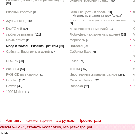
Вязание. Красиво и легко!
В
[90]
[60]
Вязаный креатив
Вязаные цветы и плоды
Д
[80]
[11]
Журналы по вязанию на тему "флора"
Золотая коллекция вязания крючком.
Журнал Мод
З
[110]
[8]
Клуб'ОКей
Коллекция вязаных идей
К
[46]
[23]
Любимое вязание
Любо-Дело (вязание на машине)
М
[121]
[35]
Мама вяжет
Марибэль
М
[11]
[4]
Мода и модель. Вязание крючком
Наталья
Р
[39]
[29]
С
Сабрина. Вязание для детей
Сабрина Baby
[37]
[65]
д
DROPS
Felice
K
[20]
[78]
Susanna
Verena
У
[57]
[102]
РАЗНОЕ по вязанию
Иностранные журналы, разное
я
[724]
[2749]
Crochet
Creative Knitting
T
[413]
[67]
Rowan
Rebecca
P
[42]
[12]
1000 Mailles
[17]
·
Рейтингу
·
Комментариям
·
Загрузкам
·
Просмотрам
чком №12 - 1, скачать бесплатно, без регистрации
ным: