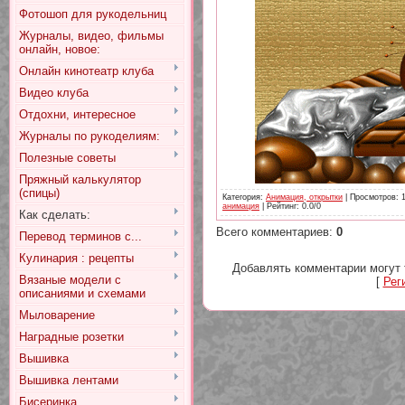
Фотошоп для рукодельниц
Журналы, видео, фильмы
онлайн, новое:
Онлайн кинотеатр клуба
Видео клуба
Отдохни, интересное
Журналы по рукоделиям:
Полезные советы
Пряжный калькулятор
(спицы)
Категория
:
Анимация, открытки
|
Просмотров
: 
анимация
|
Рейтинг
:
0.0
/
0
Как сделать:
Всего комментариев
:
0
Перевод терминов с...
Кулинария : рецепты
Добавлять комментарии могут 
Вязаные модели с
[
Рег
описаниями и схемами
Мыловарение
Наградные розетки
Вышивка
Вышивка лентами
Бисеринка