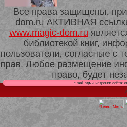
Все права защищены, при
dom.ru АКТИВНАЯ ссылка 
209 Белая кофта из ленточного
кружева
www.magic-dom.ru
являетс
библиотекой книг, инф
пользователи, согласные с т
прав. Любое размещение ин
право, будет не
e-mail администрации сайта: 
Х