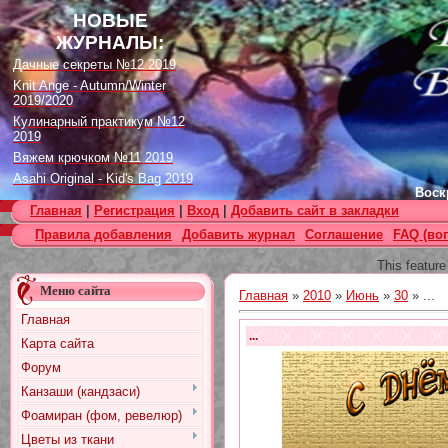
НОВЫЕ
ЖУРНАЛЫ:
Дачные секреты №12 2019
Knit Ange - Autumn/Winter
2019/2020
Кулинарный практикум №12
2019
Вяжем крючком №11 2019
Asahi Original - Kid's Bag 2019
Воскр
Цветок. Спецвыпуск №4 2019
Главная
|
Регистрация
|
Вход
|
Добавить сайт в закладки
Designs in Machine Embroidery
Правила добавления
Добавить журнал
Соглашение
FAQ (во
№116 2019
Burda Örgü dergisi №2 2019
This feature
Loopy Mango Knitting: 34
Меню сайта
Fashionable Pieces You Can
Главная
»
2010
»
Июнь
»
30
» ...
Make in a Day
Главная
Craft Stamper - January 2020
...
Карта сайта
Форум
Канзаши (кандзаси)
Фоамиран (фом, ревелюр)
Цветы из ткани