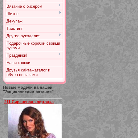
Вязание с бисером
Шитье
Декупаж
Твистинг
Другие рукоделия
Подарочные коробки своими
руками
Праздники!
Наши кнопки
Друзья сайта-каталог и
обмен ссылками
Новые модели на нашей
"Энциклопедии вязания"
211 Сиреневая кофточка