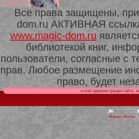
Все права защищены, при
dom.ru АКТИВНАЯ ссылка 
209 Белая кофта из ленточного
кружева
www.magic-dom.ru
являетс
библиотекой книг, инф
пользователи, согласные с т
прав. Любое размещение ин
право, будет не
e-mail администрации сайта: 
Х