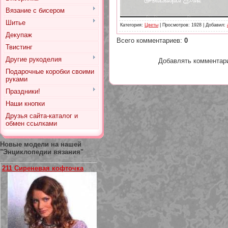
Вязание с бисером
Шитье
Категория
:
Цветы
|
Просмотров
: 1928 |
Добавил
:
Декупаж
Всего комментариев
:
0
Твистинг
Другие рукоделия
Добавлять комментари
Подарочные коробки своими
руками
Праздники!
Наши кнопки
Друзья сайта-каталог и
обмен ссылками
Новые модели на нашей
"Энциклопедии вязания"
211 Сиреневая кофточка