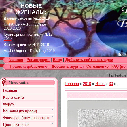
НОВЫЕ
ЖУРНАЛЫ:
Дачные секреты №12 2019
Knit Ange - Autumn/Winter
2019/2020
Кулинарный практикум №12
2019
Вяжем крючком №11 2019
Asahi Original - Kid's Bag 2019
Воскр
Цветок. Спецвыпуск №4 2019
Главная
|
Регистрация
|
Вход
|
Добавить сайт в закладки
Designs in Machine Embroidery
Правила добавления
Добавить журнал
Соглашение
FAQ (во
№116 2019
Burda Örgü dergisi №2 2019
This feature
Loopy Mango Knitting: 34
Меню сайта
Fashionable Pieces You Can
Главная
»
2010
»
Июнь
»
30
» ...
Make in a Day
Главная
Craft Stamper - January 2020
...
Карта сайта
Форум
Канзаши (кандзаси)
Фоамиран (фом, ревелюр)
Цветы из ткани