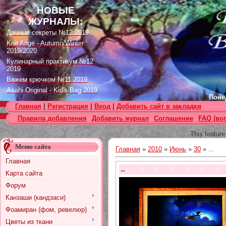
НОВЫЕ
ЖУРНАЛЫ:
Дачные секреты №12 2019
Knit Ange - Autumn/Winter
2019/2020
Кулинарный практикум №12
2019
Вяжем крючком №11 2019
Asahi Original - Kid's Bag 2019
Понед
Цветок. Спецвыпуск №4 2019
Главная
|
Регистрация
|
Вход
|
Добавить сайт в закладки
Designs in Machine Embroidery
Правила добавления
Добавить журнал
Соглашение
FAQ (во
№116 2019
Burda Örgü dergisi №2 2019
This feature
Loopy Mango Knitting: 34
Меню сайта
Fashionable Pieces You Can
Главная
»
2010
»
Июнь
»
30
» ...
Make in a Day
Главная
Craft Stamper - January 2020
...
Карта сайта
Форум
Канзаши (кандзаси)
Фоамиран (фом, ревелюр)
Цветы из ткани