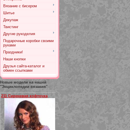
Вязание с бисером
Шитье
Декупаж
Твистинг
Другие рукоделия
Подарочные коробки своими
руками
Праздники!
Наши кнопки
Друзья сайта-каталог и
обмен ссылками
Новые модели на нашей
"Энциклопедии вязания"
211 Сиреневая кофточка