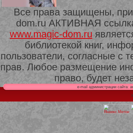
Все права защищены, при
dom.ru АКТИВНАЯ ссылка 
209 Белая кофта из ленточного
кружева
www.magic-dom.ru
являетс
библиотекой книг, инф
пользователи, согласные с т
прав. Любое размещение ин
право, будет не
e-mail администрации сайта: 
Х