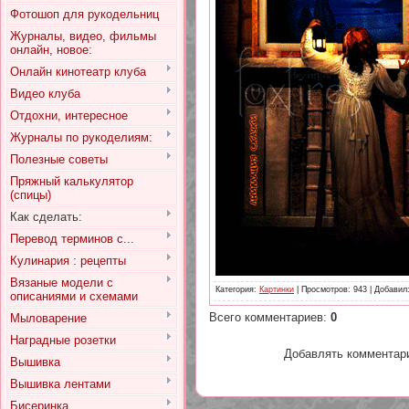
Фотошоп для рукодельниц
Журналы, видео, фильмы
онлайн, новое:
Онлайн кинотеатр клуба
Видео клуба
Отдохни, интересное
Журналы по рукоделиям:
Полезные советы
Пряжный калькулятор
(спицы)
Как сделать:
Перевод терминов с...
Кулинария : рецепты
Вязаные модели с
Категория
:
Картинки
|
Просмотров
: 943 |
Добавил
описаниями и схемами
Всего комментариев
:
0
Мыловарение
Наградные розетки
Добавлять комментари
Вышивка
Вышивка лентами
Бисеринка