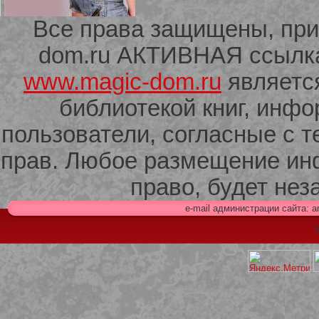
Все права защищены, при
dom.ru АКТИВНАЯ ссылка 
209 Белая кофта из ленточного
кружева
www.magic-dom.ru
являетс
библиотекой книг, инф
пользователи, согласные с т
прав. Любое размещение ин
право, будет не
e-mail администрации сайта: 
Х