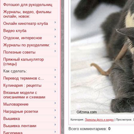
Фотошоп для рукодельниц
Журналы, видео, фильмы
онлайн, новое:
Онлайн кинотеатр клуба
Видео клуба
Отдохни, интересное
Журналы по рукоделиям:
Полезные советы
Пряжный калькулятор
(спицы)
Как сделать:
Перевод терминов с...
Кулинария : рецепты
Вязаные модели с
описаниями и схемами
Мыловарение
Наградные розетки
Вышивка
Категория
:
Приколы фото и видео
|
Просмотров
: 
Вышивка лентами
Всего комментариев
:
0
Бисеринка