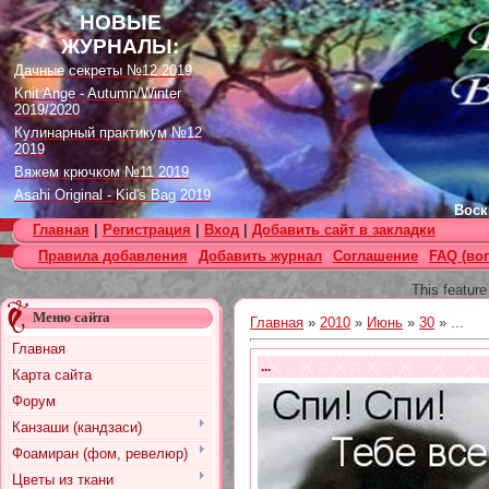
НОВЫЕ
ЖУРНАЛЫ:
Дачные секреты №12 2019
Knit Ange - Autumn/Winter
2019/2020
Кулинарный практикум №12
2019
Вяжем крючком №11 2019
Asahi Original - Kid's Bag 2019
Воск
Цветок. Спецвыпуск №4 2019
Главная
|
Регистрация
|
Вход
|
Добавить сайт в закладки
Designs in Machine Embroidery
Правила добавления
Добавить журнал
Соглашение
FAQ (во
№116 2019
Burda Örgü dergisi №2 2019
This feature
Loopy Mango Knitting: 34
Меню сайта
Fashionable Pieces You Can
Главная
»
2010
»
Июнь
»
30
» ...
Make in a Day
Главная
Craft Stamper - January 2020
...
Карта сайта
Форум
Канзаши (кандзаси)
Фоамиран (фом, ревелюр)
Цветы из ткани