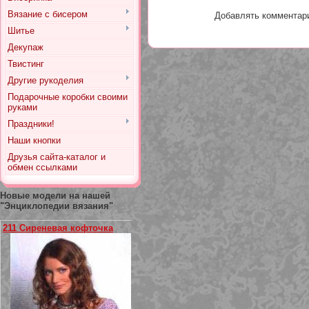
Вязание с бисером
Добавлять комментари
Шитье
Декупаж
Твистинг
Другие рукоделия
Подарочные коробки своими
руками
Праздники!
Наши кнопки
Друзья сайта-каталог и
обмен ссылками
Новые модели на нашей
"Энциклопедии вязания"
211 Сиреневая кофточка