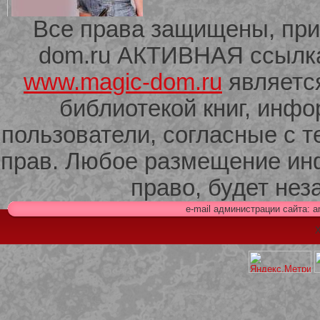
Все права защищены, при
dom.ru АКТИВНАЯ ссылка 
209 Белая кофта из ленточного
кружева
www.magic-dom.ru
являетс
библиотекой книг, инф
пользователи, согласные с т
прав. Любое размещение ин
право, будет не
e-mail администрации сайта: 
Х