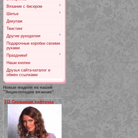
Вязание с бисером
Шитье
Декупаж
Твистинг
Другие рукоделия
Подарочные коробки своими
руками
Праздники!
Наши кнопки
Друзья сайта-каталог и
обмен ссылками
Новые модели на нашей
"Энциклопедии вязания"
211 Сиреневая кофточка