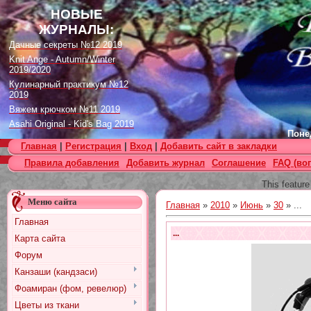
НОВЫЕ
ЖУРНАЛЫ:
Дачные секреты №12 2019
Knit Ange - Autumn/Winter
2019/2020
Кулинарный практикум №12
2019
Вяжем крючком №11 2019
Asahi Original - Kid's Bag 2019
Понед
Цветок. Спецвыпуск №4 2019
Главная
|
Регистрация
|
Вход
|
Добавить сайт в закладки
Designs in Machine Embroidery
Правила добавления
Добавить журнал
Соглашение
FAQ (во
№116 2019
Burda Örgü dergisi №2 2019
This feature
Loopy Mango Knitting: 34
Меню сайта
Fashionable Pieces You Can
Главная
»
2010
»
Июнь
»
30
» ...
Make in a Day
Главная
Craft Stamper - January 2020
...
Карта сайта
Форум
Канзаши (кандзаси)
Фоамиран (фом, ревелюр)
Цветы из ткани