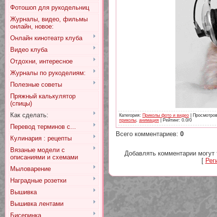
Фотошоп для рукодельниц
Журналы, видео, фильмы
онлайн, новое:
Онлайн кинотеатр клуба
Видео клуба
Отдохни, интересное
Журналы по рукоделиям:
Полезные советы
Пряжный калькулятор
(спицы)
Как сделать:
Категория
:
Приколы фото и видео
|
Просмотро
приколы
,
анимация
|
Рейтинг
:
0.0
/
0
Перевод терминов с...
Всего комментариев
:
0
Кулинария : рецепты
Вязаные модели с
Добавлять комментарии могут 
описаниями и схемами
[
Рег
Мыловарение
Наградные розетки
Вышивка
Вышивка лентами
Бисеринка