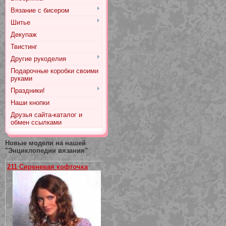
Вязание с бисером
Шитье
Декупаж
Твистинг
Другие рукоделия
Подарочные коробки своими
руками
Праздники!
Наши кнопки
Друзья сайта-каталог и
обмен ссылками
Новые модели на нашей
"Энциклопедии вязания"
211 Сиреневая кофточка