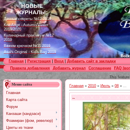
НОВЫЕ
ЖУРНАЛЫ:
Дачные секреты №12 2019
Knit Ange - Autumn/Winter
2019/2020
Кулинарный практикум №12
2019
Вяжем крючком №11 2019
Asahi Original - Kid's Bag 2019
Воск
Цветок. Спецвыпуск №4 2019
Главная
|
Регистрация
|
Вход
|
Добавить сайт в закладки
Designs in Machine Embroidery
Правила добавления
Добавить журнал
Соглашение
FAQ (во
№116 2019
Burda Örgü dergisi №2 2019
This feature
Loopy Mango Knitting: 34
Меню сайта
Fashionable Pieces You Can
Главная
»
2010
»
Июль
»
08
» ...
Make in a Day
Главная
Craft Stamper - January 2020
...
Карта сайта
Форум
Канзаши (кандзаси)
Фоамиран (фом, ревелюр)
Цветы из ткани