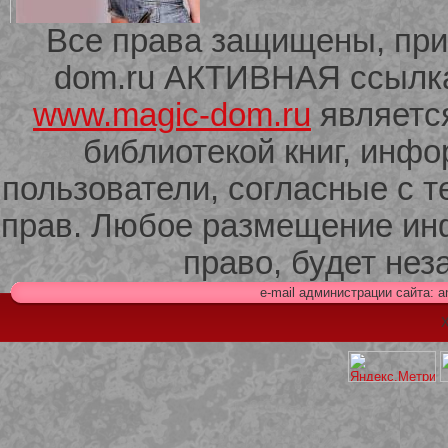
Все права защищены, при
dom.ru АКТИВНАЯ ссылка 
209 Белая кофта из ленточного
кружева
www.magic-dom.ru
являетс
библиотекой книг, инф
пользователи, согласные с т
прав. Любое размещение ин
право, будет не
e-mail администрации сайта: 
Х