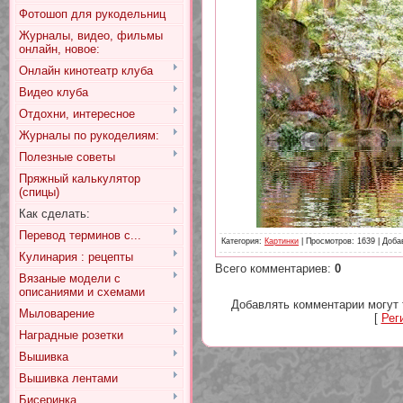
Фотошоп для рукодельниц
Журналы, видео, фильмы
онлайн, новое:
Онлайн кинотеатр клуба
Видео клуба
Отдохни, интересное
Журналы по рукоделиям:
Полезные советы
Пряжный калькулятор
(спицы)
Как сделать:
Перевод терминов с...
Категория
:
Картинки
|
Просмотров
: 1639 |
Доба
Кулинария : рецепты
Всего комментариев
:
0
Вязаные модели с
описаниями и схемами
Добавлять комментарии могут 
Мыловарение
[
Рег
Наградные розетки
Вышивка
Вышивка лентами
Бисеринка