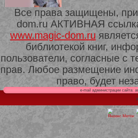
Все права защищены, при
dom.ru АКТИВНАЯ ссылка 
209 Белая кофта из ленточного
кружева
www.magic-dom.ru
являетс
библиотекой книг, инф
пользователи, согласные с т
прав. Любое размещение ин
право, будет не
e-mail администрации сайта: 
Х