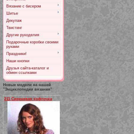
Вязание с бисером
Шитье
Декупаж
Твистинг
Другие рукоделия
Подарочные коробки своими
руками
Праздники!
Наши кнопки
Друзья сайта-каталог и
обмен ссылками
Новые модели на нашей
"Энциклопедии вязания"
211 Сиреневая кофточка