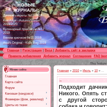
НОВЫЕ
ЖУРНАЛЫ:
Дачные секреты №12 2019
Knit Ange - Autumn/Winter
2019/2020
Кулинарный практикум №12
2019
Вяжем крючком №11 2019
Asahi Original - Kid's Bag 2019
Пят
Цветок. Спецвыпуск №4 2019
Главная
|
Регистрация
|
Вход
|
Добавить сайт в закладки
Designs in Machine Embroidery
Правила добавления
Добавить журнал
Соглашение
FAQ (во
№116 2019
Burda Örgü dergisi №2 2019
This feature
Loopy Mango Knitting: 34
Меню сайта
Fashionable Pieces You Can
Главная
»
2010
»
Июль
»
10
» ...
Make in a Day
Главная
Craft Stamper - January 2020
...
Карта сайта
Подходит дачник
Форум
Никого. Опять ст
Канзаши (кандзаси)
с другой стор
Фоамиран (фом, ревелюр)
Цветы из ткани
собака и говорит