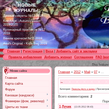
НОВЫЕ
ЖУРНАЛЫ:
Дачные секреты №12 2019
Knit Ange - Autumn/Winter
2019/2020
Кулинарный практикум №12
2019
Вяжем крючком №11 2019
Asahi Original - Kid's Bag 2019
Воскр
Цветок. Спецвыпуск №4 2019
Главная
|
Регистрация
|
Вход
|
Добавить сайт в закладки
Designs in Machine Embroidery
Правила добавления
Добавить журнал
Соглашение
FAQ (во
№116 2019
Burda Örgü dergisi №2 2019
This feature
Loopy Mango Knitting: 34
Меню сайта
Fashionable Pieces You Can
Главная
»
2012
»
Май
»
07
» ...
Make in a Day
Главная
Craft Stamper - January 2020
...
Карта сайта
Форум
Категория
:
Приколы фото и видео
|
Просмотро
Канзаши (кандзаси)
Всего комментариев
:
2
Фоамиран (фом, ревелюр)
Пор
1
Лучик
Цветы из ткани
(13.05.2012 08:43)