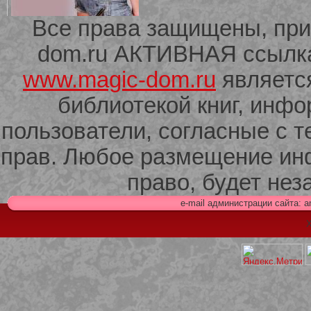
Все права защищены, при
dom.ru АКТИВНАЯ ссылка 
209 Белая кофта из ленточного
кружева
www.magic-dom.ru
являетс
библиотекой книг, инф
пользователи, согласные с т
прав. Любое размещение ин
право, будет не
e-mail администрации сайта: 
Х