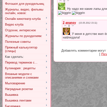
0
Фотошоп для рукодельниц
Ну надо же какие лапы дл
Журналы, видео, фильмы
онлайн, новое:
Онлайн кинотеатр клуба
2
anansy
(15.05.2012 15:11)
Видео клуба
0
Отдохни, интересное
У меня в детстве жил ёж
Журналы по рукоделиям:
наблюдала!
Полезные советы
Пряжный калькулятор
Добавлять комментарии могут 
(спицы)
[
Рег
Как сделать:
Перевод терминов с...
Кулинария : рецепты
Вязаные модели с
описаниями и схемами
Мыловарение
Наградные розетки
Вышивка
Вышивка лентами
Бисеринка