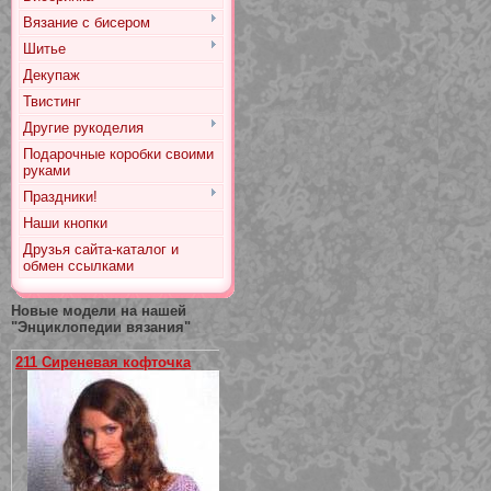
Вязание с бисером
Шитье
Декупаж
Твистинг
Другие рукоделия
Подарочные коробки своими
руками
Праздники!
Наши кнопки
Друзья сайта-каталог и
обмен ссылками
Новые модели на нашей
"Энциклопедии вязания"
211 Сиреневая кофточка