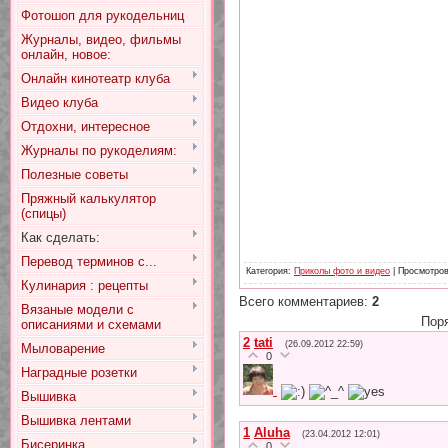
Фотошоп для рукодельниц
Журналы, видео, фильмы
онлайн, новое:
Онлайн кинотеатр клуба
Видео клуба
Отдохни, интересное
Журналы по рукоделиям:
Полезные советы
Пряжный калькулятор
(спицы)
Как сделать:
Перевод терминов с...
Категория
:
Приколы фото и видео
|
Просмотро
Кулинария : рецепты
Всего комментариев
:
2
Вязаные модели с
Пор
описаниями и схемами
2
tati
(26.09.2012 22:59)
Мыловарение
0
Наградные розетки
Вышивка
Вышивка лентами
1
Aluha
(23.04.2012 12:01)
Бисеринка
0