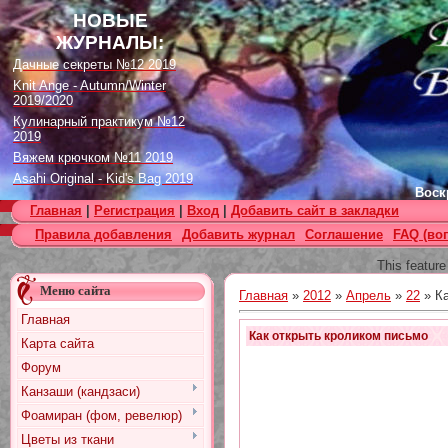
НОВЫЕ
ЖУРНАЛЫ:
Дачные секреты №12 2019
Knit Ange - Autumn/Winter
2019/2020
Кулинарный практикум №12
2019
Вяжем крючком №11 2019
Asahi Original - Kid's Bag 2019
Воскр
Цветок. Спецвыпуск №4 2019
Главная
|
Регистрация
|
Вход
|
Добавить сайт в закладки
Designs in Machine Embroidery
Правила добавления
Добавить журнал
Соглашение
FAQ (во
№116 2019
Burda Örgü dergisi №2 2019
This feature
Loopy Mango Knitting: 34
Меню сайта
Fashionable Pieces You Can
Главная
»
2012
»
Апрель
»
22
» Ка
Make in a Day
Главная
Craft Stamper - January 2020
Как открыть кроликом письмо
Карта сайта
Форум
Канзаши (кандзаси)
Фоамиран (фом, ревелюр)
Цветы из ткани