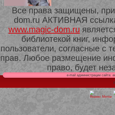
Все права защищены, при
dom.ru АКТИВНАЯ ссылка 
209 Белая кофта из ленточного
кружева
www.magic-dom.ru
являетс
библиотекой книг, инф
пользователи, согласные с т
прав. Любое размещение ин
право, будет не
e-mail администрации сайта: 
Х