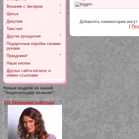
Вязание с бисером
Шитье
Декупаж
Добавлять комментарии могут 
[
Рег
Твистинг
Другие рукоделия
Подарочные коробки своими
руками
Праздники!
Наши кнопки
Друзья сайта-каталог и
обмен ссылками
Новые модели на нашей
"Энциклопедии вязания"
211 Сиреневая кофточка