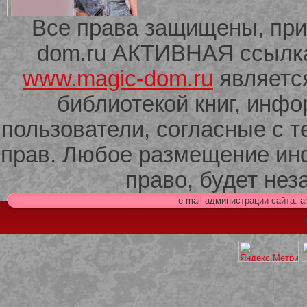
Все права защищены, при
dom.ru АКТИВНАЯ ссылка 
209 Белая кофта из ленточного
кружева
www.magic-dom.ru
являетс
библиотекой книг, инф
пользователи, согласные с т
прав. Любое размещение ин
право, будет не
e-mail администрации сайта: 
Х