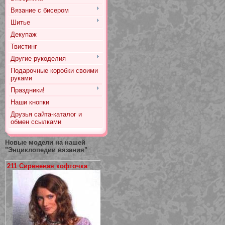
Вязание с бисером
Шитье
Декупаж
Твистинг
Другие рукоделия
Подарочные коробки своими
руками
Праздники!
Наши кнопки
Друзья сайта-каталог и
обмен ссылками
Новые модели на нашей
"Энциклопедии вязания"
211 Сиреневая кофточка