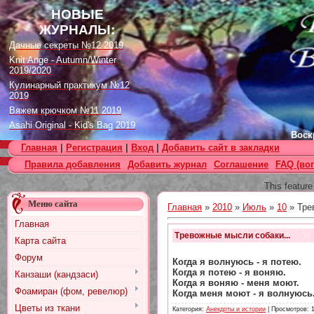
НОВЫЕ
ЖУРНАЛЫ:
Дачные секреты №12 2019
Knit Ange - Autumn/Winter
2019/2020
Кулинарный практикум №12
2019
Вяжем крючком №11 2019
Asahi Original - Kid's Bag 2019
Воскр
Цветок. Спецвыпуск №4 2019
Главная
|
Регистрация
|
Вход
|
Добавить сайт в закладки
Designs in Machine Embroidery
Правила добавления
Добавить журнал
Соглашение
FAQ (во
№116 2019
Burda Örgü dergisi №2 2019
This feature
Loopy Mango Knitting: 34
Меню сайта
Fashionable Pieces You Can
Главная
»
2010
»
Июль
»
10
» Тре
Make in a Day
Главная
Craft Stamper - January 2020
Тревожные мысли собаки...
Карта сайта
Форум
Когда я волнуюсь - я потею.
Когда я потею - я воняю.
Канзаши (кандзаси)
Когда я воняю - меня моют.
Фоамиран (фом, ревелюр)
Когда меня моют - я волнуюсь.
Цветы из ткани
Категория
:
Анекдоты и истории
|
Просмотров
: 