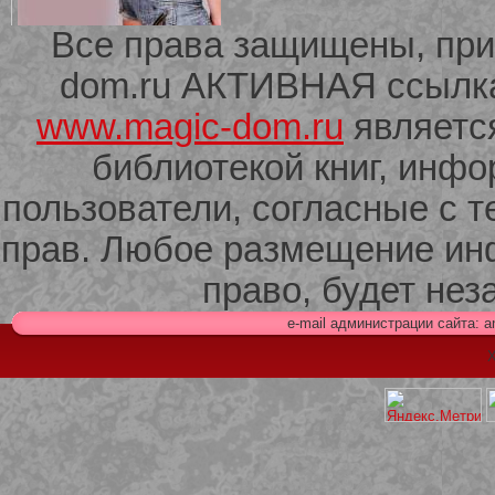
Все права защищены, при
dom.ru АКТИВНАЯ ссылка 
209 Белая кофта из ленточного
кружева
www.magic-dom.ru
являетс
библиотекой книг, инф
пользователи, согласные с т
прав. Любое размещение ин
право, будет не
e-mail администрации сайта: 
Х