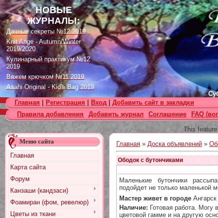
НОВЫЕ
ЖУРНАЛЫ:
Дачные секреты №12 2019
Knit Ange - Autumn/Winter
2019/2020
Кулинарный практикум №12
2019
Вяжем крючком №11 2019
Asahi Original - Kid's Bag 2019
Суб
Цветок. Спецвыпуск №4 2019
Главная
|
Регистрация
|
Вход
|
Добавить сайт в закладки
Designs in Machine Embroidery
Правила добавления
Добавить журнал
Соглашение
FAQ (во
№116 2019
Burda Örgü dergisi №2 2019
This feature
Loopy Mango Knitting: 34
Меню сайта
Fashionable Pieces You Can
Главная
»
Доска объявлений
»
Об
Make in a Day
Главная
Craft Stamper - January 2020
Ободок с бутончиками
Карта сайта
Форум
Маленькие бутончики рассып
подойдет не только маленькой м
Канзаши (кандзаси)
Мастер живет в городе
Ангарск
Фоамиран (фом, ревелюр)
Наличие:
Готовая работа. Могу 
Цветы из ткани
цветовой гамме и на другую осно