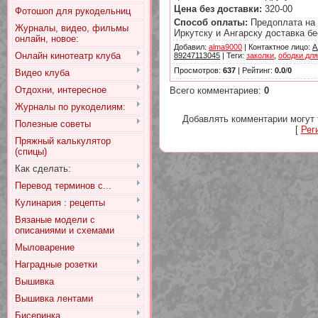
Цена без доставки:
320-00
Фотошоп для рукодельниц
Способ оплаты:
Предоплата на 
Журналы, видео, фильмы
Иркутску и Ангарску доставка бе
онлайн, новое:
Добавил
:
alma9000
|
Контактное лицо
:
А
Онлайн кинотеатр клуба
89247113045
|
Теги
:
заколки
,
ободки для
Просмотров
:
637
|
Рейтинг
:
0.0
/
0
Видео клуба
Отдохни, интересное
Всего комментариев
:
0
Журналы по рукоделиям:
Добавлять комментарии могут 
Полезные советы
[
Рег
Пряжный калькулятор
(спицы)
Как сделать:
Перевод терминов с...
Кулинария : рецепты
Вязаные модели с
описаниями и схемами
Мыловарение
Наградные розетки
Вышивка
Вышивка лентами
Бисеринка