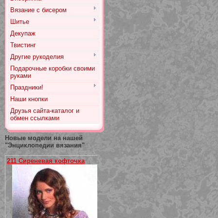
Вязание с бисером
Шитье
Декупаж
Твистинг
Другие рукоделия
Подарочные коробки своими
руками
Праздники!
Наши кнопки
Друзья сайта-каталог и
обмен ссылками
Новые модели на нашей
"Энциклопедии вязания"
211 Сиреневая кофточка