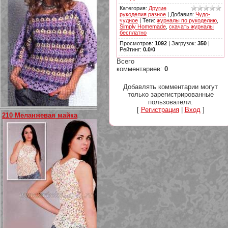
Категория
:
Другие
рукоделия разное
|
Добавил
:
Чудо-
чудное
|
Теги
:
журналы по рукоделию
,
Simply Homemade
,
скачать журналы
бесплатно
Просмотров
:
1092
|
Загрузок
:
350
|
Рейтинг
:
0.0
/
0
Всего
комментариев
:
0
Добавлять комментарии могут
только зарегистрированные
пользователи.
[
Регистрация
|
Вход
]
210 Меланжевая майка