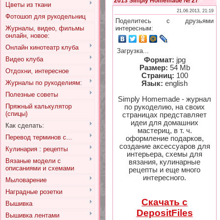
2013 Simply Homemade № 27
Цветы из ткани
21.06.2013, 21:19
Фотошоп для рукодельниц
Поделитесь с друзьями
Журналы, видео, фильмы
интересным:
онлайн, новое:
Онлайн кинотеатр клуба
Загрузка...
Видео клуба
Формат:
jpg
Размер:
54 Mb
Отдохни, интересное
Страниц:
100
Журналы по рукоделиям:
Язык:
english
Полезные советы
Simply Homemade - журнал
Пряжный калькулятор
по рукоделию, на своих
(спицы)
страницах представляет
идеи для домашних
Как сделать:
мастериц, в т. ч.
Перевод терминов с...
оформление подарков,
создание аксессуаров для
Кулинария : рецепты
интерьера, схемы для
Вязаные модели с
вязания, кулинарные
описаниями и схемами
рецепты и еще много
интересного.
Мыловарение
Наградные розетки
Скачать с
Вышивка
DepositFiles
Вышивка лентами