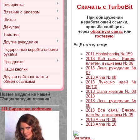
Бисеринка
Скачать с TurboBit
Вязание с бисером
При обнаружении
Шитье
неработающей ссылки,
просьба сообщить
Декупаж
через
обратную связь
или
Твистинг
гостевую
!
Другие рукоделия
Ещё на эту тему:
Подарочные коробки своими
2011 Hobbyhandig № 159
руками
2013 Всё сама! Вяжем,
Праздники!
плетём, вышиваем № 06
2013 Лена рукоделие №
Наши кнопки
07
Друзья сайта-каталог и
2013 Anna № 08
обмен ссылками
2013 Лукошко идей №
06(10)
2013 Diana креатив № 08
Новые модели на нашей
2013
"Энциклопедии вязания"
2013 Лена рукоделие №
08
211 Сиреневая кофточка
2013 Всё сама! Вяжем,
плетём, вышиваем № 05
2013 Anna № 09
2013 Anna № 10
Загрузка...