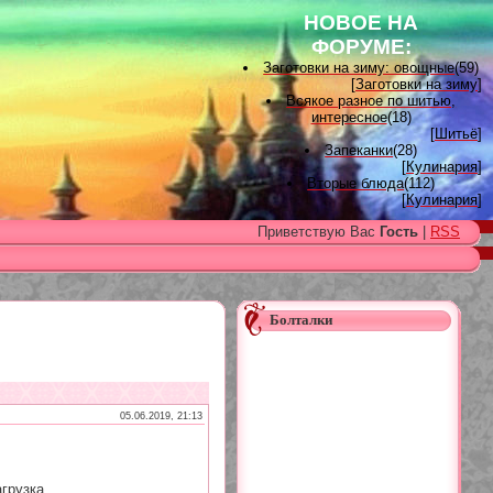
НОВОЕ НА
ФОРУМЕ:
Заготовки на зиму: овощные
(59)
[
Заготовки на зиму
]
Всякое разное по шитью,
интересное
(18)
[
Шитьё
]
Запеканки
(28)
[
Кулинария
]
Вторые блюда
(112)
[
Кулинария
]
Вышивка лентами
(15)
Приветствую Вас
Гость
|
RSS
[
Вышивка лентами
]
Наградные розетки для
домашних питомцев, МК и
советы
(11)
[
Наградные розетки из атласной
ленты
]
Болталки
Вяжем для детей
(96)
[
Вязание для детей
]
Есть много, друг Горацио...
(993)
[
Другие рукоделия
]
Узоры, схемы
(17)
[
Вязание спицами
]
05.06.2019, 21:13
Заготовки на зиму: варенье
(26)
[
Заготовки на зиму
]
грузка...