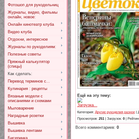
Фотошоп для рукодельниц
Журналы, видео, фильмы
онлайн, новое:
Онлайн кинотеатр клуба
Видео клуба
Отдохни, интересное
Журналы по рукоделиям:
Полезные советы
Пряжный калькулятор
(спицы)
Как сделать:
Перевод терминов с...
Кулинария : рецепты
Ещё на эту тему:
Вязаные модели с
описаниями и схемами
Загрузка...
Мыловарение
Категория
:
Другие рукоделия разное
|
Наградные розетки
Просмотров
:
251
|
Загрузок
:
0
|
Рейтин
Вышивка
Всего комментариев
:
0
Вышивка лентами
Бисеринка