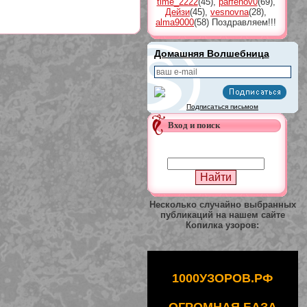
time_2222
(45)
,
parfenov0
(69)
,
Дейзи
(45)
,
vesnovna
(28)
,
alma9000
(58)
Поздравляем!!!
Домашняя Волшебница
Подписаться письмом
Вход и поиск
Несколько случайно выбранных
публикаций на нашем сайте
Копилка узоров:
1000УЗОРОВ.РФ