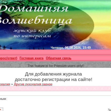
Четверг, 06.08.2026, 15:49
прос/ответ)
Гостевая книга
Обратная связь
This feature is for Premium users only!
Для добавления журнала
достаточно регистрации на сайте!
оделия
»
Другие рукоделия разное
ным:
За