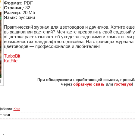
Формат:
PDF
Страниц:
32
Размер:
20 Mb
Язык:
русский
Практический журнал для цветоводов и дачников. Хотите еще
выращивании растений? Мечтаете превратить свой садовый у
«Цветок» рассказывает об уходе за садовыми и комнатными р
возможностях ландшафтного дизайна. На страницах журнала
цветоводов — профессионалов и любителей!
TurbоBit
KatFile
При обнаружении неработающей ссылки, просьб
через
обратную связь
или
гостевую
!
Добавил
:
Kate
г
:
0.0
/
0