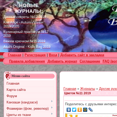
НОВЫЕ
ЖУРНАЛЫ:
Дачные секреты №12 2019
Knit Ange - Autumn/Winter
2019/2020
Кулинарный практикум №12
2019
Вяжем крючком №11 2019
Asahi Original - Kid's Bag 2019
Цветок. Спецвыпуск №4 2019
Главная
|
Регистрация
|
Вход
|
Добавить сайт в закладки
Designs in Machine Embroidery
Правила добавления
Добавить журнал
Соглашение
FAQ (во
№116 2019
Burda Örgü dergisi №2 2019
Loopy Mango Knitting: 34
Меню сайта
Fashionable Pieces You Can
Make in a Day
Главная
Craft Stamper - January 2020
Главная
»
Журналы
»
Другие рук
Карта сайта
Цветок №11 2019
Форум
Канзаши (кандзаси)
Поделитесь с друзьями интерес
Фоамиран (фом, ревелюр)
Цветы из ткани