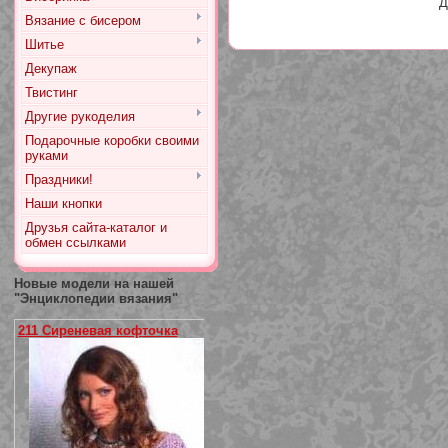
Д
Вязание с бисером
Шитье
Декупаж
Твистинг
Другие рукоделия
Подарочные коробки своими
руками
Праздники!
Наши кнопки
Друзья сайта-каталог и
обмен ссылками
Новые модели на нашей
"Энциклопедии вязания"
211 Сиреневая кофточка