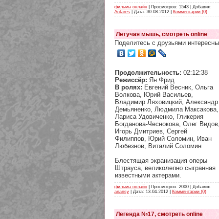
фильмы онлайн
| Просмотров: 1543 | Добавил:
Antares
| Дата:
30.08.2012
|
Комментарии (0)
Летучая мышь, смотреть online
Поделитесь с друзьями интересны
Продолжительность:
02:12:38
Режиссёр:
Ян Фрид
В ролях:
Евгений Весник, Ольга
Волкова, Юрий Васильев,
Владимир Ляховицкий, Александр
Демьяненко, Людмила Максакова,
Лариса Удовиченко, Гликерия
Богданова-Чеснокова, Олег Видов
Игорь Дмитриев, Сергей
Филиппов, Юрий Соломин, Иван
Любезнов, Виталий Соломин
Блестящая экранизация оперы
Штрауса, великолепно сыгранная
известными актерами.
фильмы онлайн
| Просмотров: 2000 | Добавил:
anansy
| Дата:
13.04.2012
|
Комментарии (0)
Легенда №17, смотреть online