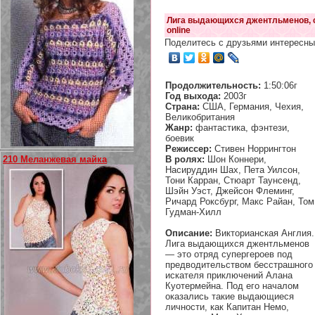
Лига выдающихся джентльменов, 
online
Поделитесь с друзьями интересны
Продолжительность:
1:50:06г
Год выхода:
2003г
Страна:
США, Германия, Чехия,
Великобритания
Жанр:
фантастика, фэнтези,
боевик
Режиссер:
Стивен Норрингтон
В ролях:
Шон Коннери,
210 Меланжевая майка
Насируддин Шах, Пета Уилсон,
Тони Карран, Стюарт Таунсенд,
Шэйн Уэст, Джейсон Флеминг,
Ричард Роксбург, Макс Райан, Том
Гудман-Хилл
Описание:
Викторианская Англия.
Лига выдающихся джентльменов
— это отряд супергероев под
предводительством бесстрашного
искателя приключений Алана
Куотермейна. Под его началом
оказались такие выдающиеся
личности, как Капитан Немо,