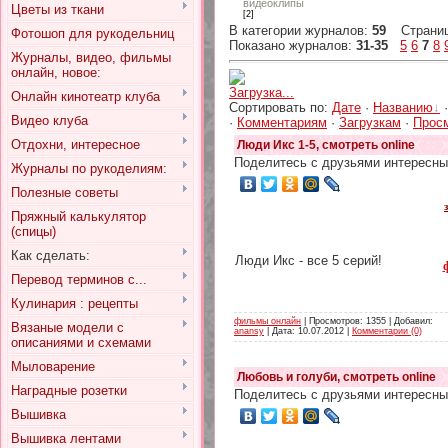
видеоклипы
Цветы из ткани
[2]
В категории журналов
:
59
Страни
Фотошоп для рукодельниц
Показано журналов
:
31-35
5
6
7
8
Журналы, видео, фильмы
онлайн, новое:
Загрузка...
Онлайн кинотеатр клуба
Сортировать по
:
Дате
·
Названию
Видео клуба
·
Комментариям
·
Загрузкам
·
Прос
Отдохни, интересное
Люди Икс 1-5, смотреть online
Поделитесь с друзьями интересны
Журналы по рукоделиям:
Полезные советы
Пряжный калькулятор
(спицы)
Как сделать:
Люди Икс - все 5 серий!
Перевод терминов с...
Кулинария : рецепты
фильмы онлайн
| Просмотров: 1355 | Добавил:
Вязаные модели с
anansy
| Дата:
10.07.2012
|
Комментарии (0)
описаниями и схемами
Мыловарение
Любовь и голуби, смотреть online
Наградные розетки
Поделитесь с друзьями интересны
Вышивка
Вышивка лентами