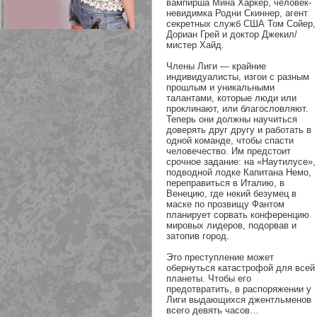
вампирша Мина Харкер, человек-
невидимка Родни Скиннер, агент
секретных служб США Том Сойер,
Дориан Грей и доктор Джекил/
мистер Хайд.
Члены Лиги — крайние
209 Белая кофта из ленточного
индивидуалисты, изгои с разным
кружева
прошлым и уникальными
талантами, которые люди или
проклинают, или благословляют.
Теперь они должны научиться
доверять друг другу и работать в
одной команде, чтобы спасти
человечество. Им предстоит
срочное задание: на «Наутилусе»,
подводной лодке Капитана Немо,
переправиться в Италию, в
Венецию, где некий безумец в
маске по прозвищу Фантом
планирует сорвать конференцию
мировых лидеров, подорвав и
затопив город.
Это преступление может
обернуться катастрофой для всей
планеты. Чтобы его
предотвратить, в распоряжении у
Лиги выдающихся джентльменов
всего девять часов…