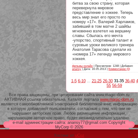
битва за свою страну, которая
перевернула мировое
представление о хоккее. Теперь
весь мир знал его просто по
номеру «17». Валерий Харламов,
забивший в том матче 2 шайбы
мгновенно взлетел на вершину
славы. Сбылась его мечта
-упорство, спортивный талант и
суровые уроки великого тренера
Анатолия Тарасова сделали из
«номера 17» легенду мирового
хоккея.
фильмы онлайн
| Просмотров: 1248 | Добавил:
anansy
| Дата:
16.05.2013
|
Комментарии (0)
1-5
6-10
...
21-25
26-30
31-35
36-40
4
55
56-59
Все права защищены, при цитировании сайта www.magic-dom.ru
АКТИВНАЯ ссылка обязательна. Каталог портала
www.magic-dom.ru
является самообновляемой электронной библиотекой книг, информацию
в которую добавляют пользователи, согласные с тем, что они не
нарушают авторских прав. Любое размещение информации,
нарушающее авторское право, будет незамедлительно удалено.
e-mail администрации сайта: anansy77@gmail.com Copyright
MyCorp © 2026
Хостинг от
uCoz