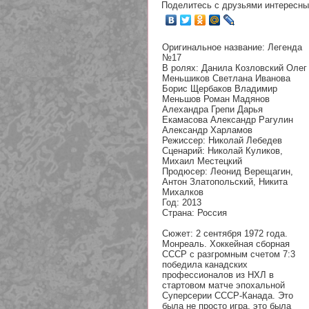
Поделитесь с друзьями интересны
Оригинальное название: Легенда
№17
В ролях: Данила Козловский Олег
Меньшиков Светлана Иванова
Борис Щербаков Владимир
Меньшов Роман Мадянов
Алехандра Грепи Дарья
Екамасова Александр Рагулин
Александр Харламов
Режиссер: Николай Лебедев
Сценарий: Николай Куликов,
Михаил Местецкий
Продюсер: Леонид Верещагин,
Антон Златопольский, Никита
Михалков
Год: 2013
Страна: Россия
Сюжет: 2 сентября 1972 года.
Монреаль. Хоккейная сборная
СССР с разгромным счетом 7:3
победила канадских
профессионалов из НХЛ в
стартовом матче эпохальной
Суперсерии СССР-Канада. Это
была не просто игра, это была