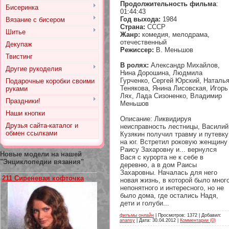
Продолжительность фильма
:
Бисеринка
01:44:43
Год выхода:
1984
Вязание с бисером
Страна:
СССР
Шитье
Жанр:
комедия, мелодрама,
отечественный
Декупаж
Режиссер:
В. Меньшов
Твистинг
В ролях:
Александр Михайлов,
Другие рукоделия
Нина Дорошина, Людмила
Гурченко, Сергей Юрский, Наталь
Подарочные коробки своими
Тенякова, Янина Лисовская, Игорь
руками
Лях, Лада Сизоненко, Владимир
Праздники!
Меньшов
Наши кнопки
Описание: Ликвидируя
Друзья сайта-каталог и
неисправность лестницы, Василий
обмен ссылками
Кузякин получил травму и путевку
на юг. Встретил роковую женщину
Раису Захаровну и... вернулся
Новые модели на нашей
Вася с курорта не к себе в
"Энциклопедии вязания"
деревню, а в дом Раисы
Захаровны. Началась для него
211 Сиреневая кофточка
новая жизнь, в которой было мног
непонятного и интересного, но не
было дома, где остались Надя,
дети и голуби...
фильмы онлайн
| Просмотров: 1372 | Добавил:
anansy
| Дата:
30.04.2012
|
Комментарии (0)