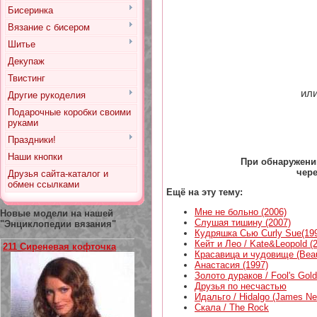
Бисеринка
Вязание с бисером
Шитье
Декупаж
Твистинг
или
Другие рукоделия
Подарочные коробки своими
руками
Праздники!
Наши кнопки
При обнаружени
чер
Друзья сайта-каталог и
обмен ссылками
Ещё на эту тему:
Мне не больно (2006)
Новые модели на нашей
Слушая тишину (2007)
"Энциклопедии вязания"
Кудряшка Сью Curly Sue(19
Кейт и Лео / Kate&Leopold (
211 Сиреневая кофточка
Красавица и чудовище (Beau
Анастасия (1997)
Золото дураков / Fool's Gold
Друзья по несчастью
Идальго / Hidalgo (James Ne
Скала / The Rock