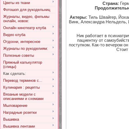
Цветы из ткани
Страна:
Герм
Продолжительн
Фотошоп для рукодельниц
Журналы, видео, фильмы
Актеры:
Тиль Швайгер, Йоха
онлайн, новое:
Винк, Александра Нельдель, 
Онлайн кинотеатр клуба
Видео клуба
Ник работает в психиатр
пациентку от самоубийств
Отдохни, интересное
поступком. Как-то вечером он
Журналы по рукоделиям:
Стоит
Полезные советы
Пряжный калькулятор
(спицы)
Как сделать:
Перевод терминов с...
Кулинария : рецепты
Вязаные модели с
описаниями и схемами
Мыловарение
Наградные розетки
Вышивка
Вышивка лентами