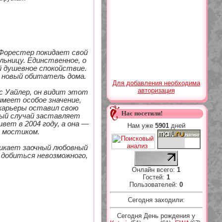
 Форестер покидает свой
льницу. Единственное, о
й душевное спокойствие.
ь новый обитатель дома.
Для добавления необходима
авторизация
с Уайлер, он видит этот
имеет особое значение,
карьеры оставил свою
Нас посетили!
ный случай заставляет
вет в 2004 году, а она —
Нам уже
5901
дней
х мостиком.
никает заочный любовный
 добиться невозможного,
Онлайн всего:
1
Гостей:
1
Пользователей:
0
Сегодня заходили:
Сегодня День рождения у