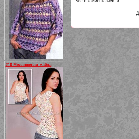
Всего комментариев
:
0
Д
210 Меланжевая майка