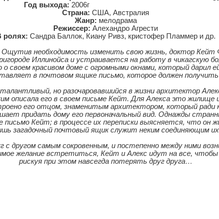
Год выхода:
2006г
Страна:
США, Австралия
Жанр:
мелодрама
Режиссер:
Алехандро Агрести
 ролях:
Сандра Баллок, Киану Ривз, кристофер Пламмер и др.
а. Ощутив необходимость изменить свою жизнь, доктор Кейт
пригороде Иллинойса и устраивается на работу в чикагскую бо
 о своем красивом доме с огромными окнами, который дарил е
ставляет в почтовом ящике письмо, которое должен получит
я талантливый, но разочаровавшийся в жизни архитектор Алек
ким описала его в своем письме Кейт. Для Алекса это жилище 
строено его отцом, знаменитым архитектором, который ради 
ешает придать дому его первоначальный вид. Однажды стран
письмо Кейт; в процессе их переписки выясняется, что он жи
лишь загадочный почтовый ящик служит неким соединяющим и
уг с другом самым сокровенным, и постепенно между ними воз
мое желание встретиться, Кейт и Алекс идут на все, чтобы
рискуя при этом навсегда потерять друг друга…