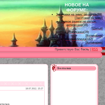
НОВОЕ НА
ФОРУМЕ:
Заготовки на зиму: овощные
(59)
[
Заготовки на зиму
]
Всякое разное по шитью,
интересное
(18)
[
Шитьё
]
Запеканки
(28)
[
Кулинария
]
Вторые блюда
(112)
[
Кулинария
]
Вышивка лентами
(15)
Приветствую Вас
Гость
|
RSS
[
Вышивка лентами
]
Наградные розетки для
домашних питомцев, МК и
советы
(11)
[
Наградные розетки из атласной
ленты
]
Болталки
Вяжем для детей
(96)
[
Вязание для детей
]
Есть много, друг Горацио...
(993)
[
Другие рукоделия
]
Узоры, схемы
(17)
[
Вязание спицами
]
18.07.2012, 15:27
Заготовки на зиму: варенье
(26)
[
Заготовки на зиму
]
грузка...