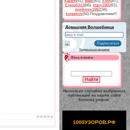
Katarin
(51)
,
марс
(61)
,
EWA
(67)
,
Елена5313
(66)
,
stasy1965
(61)
,
mordvinov1992
(34)
,
konpetrov
(56)
Поздравляем!!!
Домашняя Волшебница
Подписаться письмом
Вход и поиск
Несколько случайно выбранных
публикаций на нашем сайте
Копилка узоров:
1000УЗОРОВ.РФ