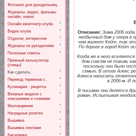
Фотошоп для рукодельниц
Журналы, видео, фильмы
онлайн, новое:
В
Онлайн кинотеатр клуба
Видео клуба
Описание:
Зима 2006 год
необычный дом у озера в 
Отдохни, интересное
чем жалеет Кейт, так это
Журналы по рукоделиям:
По дороге в город Кейт о
Полезные советы
Когда же в него вселяетс
Пряжный калькулятор
дом совсем не таким, ка
(спицы)
поскольку оно было по
семью. В итоге Алекс р
Как сделать:
Алекса написать ответное 
Перевод терминов с...
в 2006-м. И 
Кулинария : рецепты
В письмах они делятся др
Вязаные модели с
роман. Испытывая неодоли
описаниями и схемами
Мыловарение
Наградные розетки
Вышивка
Вышивка лентами
Бисеринка