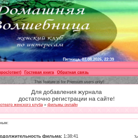
Пятница, 07.08.2026, 22:39
прос/ответ)
Гостевая книга
Обратная связь
This feature is for Premium users only!
Для добавления журнала
достаточно регистрации на сайте!
отеатр женского клуба
»
фильмы онлайн
ным:
одолжительность фильма:
1:38:41
За