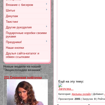
Вязание с бисером
Шитье
Декупаж
Твистинг
Другие рукоделия
Подарочные коробки своими
руками
Праздники!
Наши кнопки
Друзья сайта-каталог и
обмен ссылками
Новые модели на нашей
"Энциклопедии вязания"
211 Сиреневая кофточка
Ещё на эту тему:
Загрузка...
Категория
:
фильмы онлайн
|
Добавил
:
Просмотров
:
2005
|
Загрузок
:
0
|
Рейти