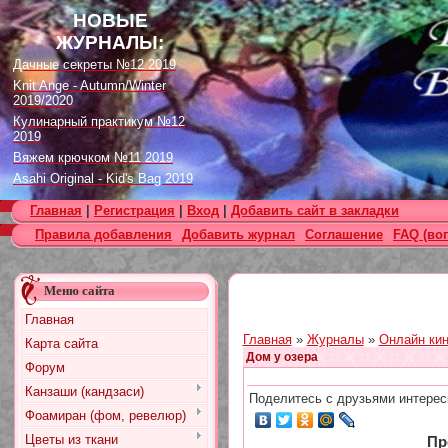
НОВЫЕ
ЖУРНАЛЫ:
Дачные секреты №12 2019
Knit Ange - Autumn/Winter
2019/2020
Кулинарный практикум №12
2019
Вяжем крючком №11 2019
Asahi Original - Kid's Bag 2019
Цветок. Спецвыпуск №4 2019
Главная
|
Регистрация
|
Вход
|
Добавить сайт в закладки
Designs in Machine Embroidery
Правила добавления
Добавить журнал
Соглашение
FAQ (во
№116 2019
Burda Örgü dergisi №2 2019
Loopy Mango Knitting: 34
Меню сайта
Fashionable Pieces You Can
Make in a Day
Главная
Craft Stamper - January 2020
Главная
»
Журналы
»
Онлайн кин
Карта сайта
Дом у озера
Форум
Канзаши (кандзаси)
Поделитесь с друзьями интерес
Фоамиран (фом, ревелюр)
Цветы из ткани
Пр