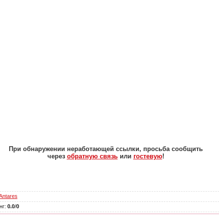
При обнаружении неработающей ссылки, просьба сообщить
через
обратную связь
или
гостевую
!
Antares
нг
:
0.0
/
0