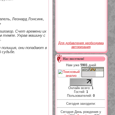
апель, Леонард Лэнсинк,
ь
риговор. Счет времени их
м темпе. Украв машину с
.
Для добавления необходима
авторизация
 полиция, они попадают в
 судьбе.
Нас посетили!
Нам уже
5901
дней
Онлайн всего:
1
Гостей:
1
Пользователей:
0
Сегодня заходили:
Сегодня День рождения у