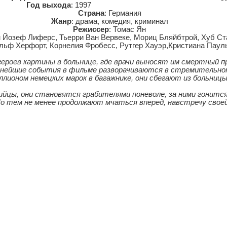
Год выхода
: 1997
Страна
: Германия
Жанр
: драма, комедия, криминал
Режиссер
: Томас Ян
н Йозеф Лиферс, Тьерри Ван Вервеке, Мориц Бляйбтрой, Хуб Ст
льф Херфорт, Корнелия Фробесс, Рутгер Хауэр,Кристиана Паул
ероев картины в больнице, где врачи выносят им смертный п
ьнейшие события в фильме разворачиваются в стремительно
ллионом немецких марок в багажнике, они сбегают из больницы
йцы, они становятся грабителями поневоле, за ними гонится
Но тем не менее продолжают мчаться вперед, навстречу своей