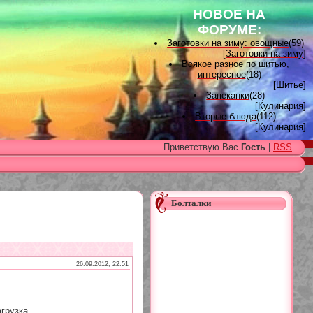
НОВОЕ НА
ФОРУМЕ:
Заготовки на зиму: овощные
(59)
[
Заготовки на зиму
]
Всякое разное по шитью,
интересное
(18)
[
Шитьё
]
Запеканки
(28)
[
Кулинария
]
Вторые блюда
(112)
[
Кулинария
]
Вышивка лентами
(15)
Приветствую Вас
Гость
|
RSS
[
Вышивка лентами
]
Наградные розетки для
домашних питомцев, МК и
советы
(11)
[
Наградные розетки из атласной
ленты
]
Болталки
Вяжем для детей
(96)
[
Вязание для детей
]
Есть много, друг Горацио...
(993)
[
Другие рукоделия
]
Узоры, схемы
(17)
[
Вязание спицами
]
26.09.2012, 22:51
Заготовки на зиму: варенье
(26)
[
Заготовки на зиму
]
грузка...