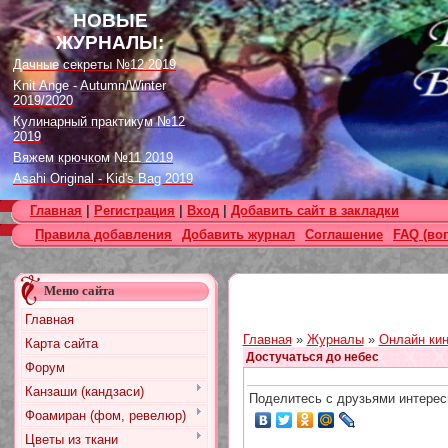
НОВЫЕ
ЖУРНАЛЫ:
Дачные секреты №12 2019
Knit Ange - Autumn/Winter
2019/2020
Кулинарный практикум №12
2019
Вяжем крючком №11 2019
Asahi Original - Kid's Bag 2019
Цветок. Спецвыпуск №4 2019
Главная
|
Регистрация
|
Вход
|
Добавить сайт в закладки
Designs in Machine Embroidery
Правила добавления
Добавить журнал
Соглашение
FAQ (во
№116 2019
Burda Örgü dergisi №2 2019
Loopy Mango Knitting: 34
Меню сайта
Fashionable Pieces You Can
Make in a Day
Главная
Craft Stamper - January 2020
Главная
»
Журналы
»
Онлайн кин
Карта сайта
Достучаться до небес
Форум
Канзаши (кандзаси)
Поделитесь с друзьями интерес
Фоамиран (фом, ревелюр)
Цветы из ткани