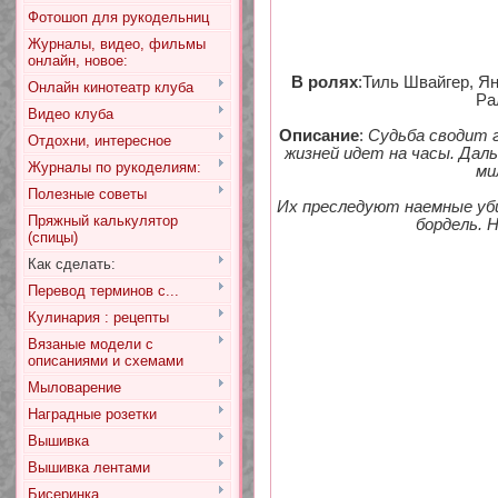
Фотошоп для рукодельниц
Журналы, видео, фильмы
онлайн, новое:
В ролях
:Тиль Швайгер, Я
Онлайн кинотеатр клуба
Ра
Видео клуба
Описание
:
Судьба сводит г
Отдохни, интересное
жизней идет на часы. Дал
Журналы по рукоделиям:
ми
Полезные советы
Их преследуют наемные уби
Пряжный калькулятор
бордель. 
(спицы)
Как сделать:
Перевод терминов с...
Кулинария : рецепты
Вязаные модели с
описаниями и схемами
Мыловарение
Наградные розетки
Вышивка
Вышивка лентами
Бисеринка