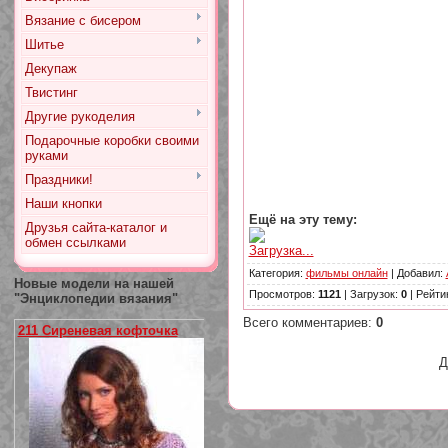
Вязание с бисером
Шитье
Декупаж
Твистинг
Другие рукоделия
Подарочные коробки своими
руками
Праздники!
Наши кнопки
Ещё на эту тему:
Друзья сайта-каталог и
обмен ссылками
Загрузка...
Категория
:
фильмы онлайн
|
Добавил
:
Новые модели на нашей
Просмотров
:
1121
|
Загрузок
:
0
|
Рейти
"Энциклопедии вязания"
Всего комментариев
:
0
211 Сиреневая кофточка
Д