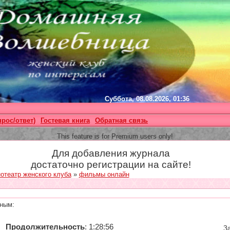
Суббота, 08.08.2026, 01:36
прос/ответ)
Гостевая книга
Обратная связь
This feature is for Premium users only!
Для добавления журнала
достаточно регистрации на сайте!
отеатр женского клуба
»
фильмы онлайн
ным:
Продолжительность
: 1:28:56
За