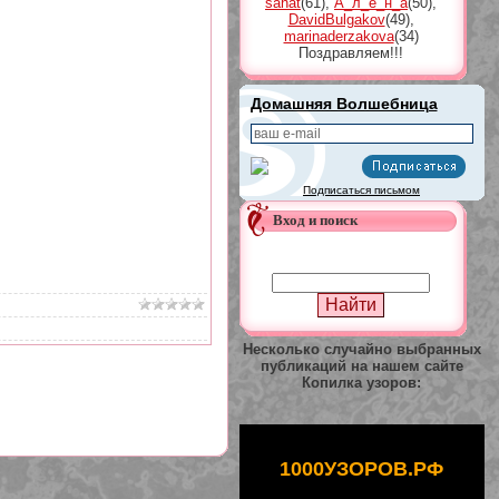
sahat
(61)
,
А_л_ё_н_а
(50)
,
DavidBulgakov
(49)
,
marinaderzakova
(34)
Поздравляем!!!
Домашняя Волшебница
Подписаться письмом
Вход и поиск
Несколько случайно выбранных
публикаций на нашем сайте
Копилка узоров:
1000УЗОРОВ.РФ