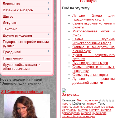
гостевую
!
Бисеринка
Ещё на эту тему:
Вязание с бисером
Лучшие блюда для
Шитье
праздничного стола
Декупаж
Самые вкусные котлеты и
рулеты
Твистинг
Микроволновая кухня и
гриль
Другие рукоделия
Самые вкусные
Подарочные коробки своими
низкокалорийные блюда
руками
Оливье и винегреты на
любой вкус
Праздники!
Кухня раздельного
Наши кнопки
питания
Лучшие рецепты мира
Друзья сайта-каталог и
Самые вкусные салаты к
обмен ссылками
празднику
Самые вкусные торты
Лучшие рецепты
Новые модели на нашей
домашней выпечки
"Энциклопедии вязания"
211 Сиреневая кофточка
Загрузка...
Категория
:
Быстро, вкусно,
просто
|
Добавил
:
anansy
|
Теги
:
просто
,
вкусно
,
Самые вкусные блюда
из духовки
,
быстро
,
Скачать журнал
,
домоводство
,
журнал
,
кулинария
,
скачать без регистрации