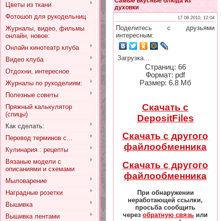
Самые вкусные блюда из
Цветы из ткани
духовки
Фотошоп для рукодельниц
17.08.2010, 12:04
Поделитесь с друзьями
Журналы, видео, фильмы
интересным:
онлайн, новое:
Онлайн кинотеатр клуба
Загрузка...
Видео клуба
Страниц: 66
Отдохни, интересное
Формат: pdf
Размер: 6.8 Мб
Журналы по рукоделиям:
Полезные советы
Скачать с
Пряжный калькулятор
(спицы)
DepositFiles
Как сделать:
Скачать с другого
Перевод терминов с...
файлообменника
Кулинария : рецепты
Вязаные модели с
Скачать с другого
описаниями и схемами
файлообменника
Мыловарение
При обнаружении
Наградные розетки
неработающей ссылки,
Вышивка
просьба сообщить
через
обратную связь
или
Вышивка лентами