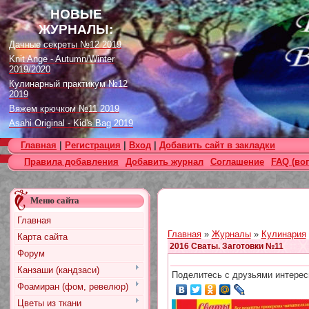
НОВЫЕ
ЖУРНАЛЫ:
Дачные секреты №12 2019
Knit Ange - Autumn/Winter
2019/2020
Кулинарный практикум №12
2019
Вяжем крючком №11 2019
Asahi Original - Kid's Bag 2019
Цветок. Спецвыпуск №4 2019
Главная
|
Регистрация
|
Вход
|
Добавить сайт в закладки
Designs in Machine Embroidery
Правила добавления
Добавить журнал
Соглашение
FAQ (во
№116 2019
Burda Örgü dergisi №2 2019
Loopy Mango Knitting: 34
Меню сайта
Fashionable Pieces You Can
Make in a Day
Главная
Craft Stamper - January 2020
Главная
»
Журналы
»
Кулинария
Карта сайта
2016 Сваты. Заготовки №11
Форум
Канзаши (кандзаси)
Поделитесь с друзьями интерес
Фоамиран (фом, ревелюр)
Цветы из ткани