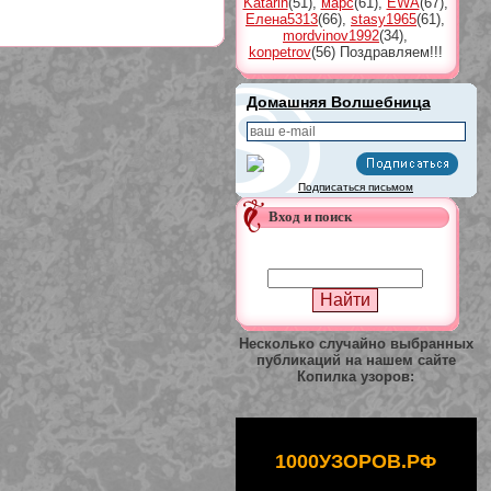
Katarin
(51)
,
марс
(61)
,
EWA
(67)
,
Елена5313
(66)
,
stasy1965
(61)
,
mordvinov1992
(34)
,
konpetrov
(56)
Поздравляем!!!
Домашняя Волшебница
Подписаться письмом
Вход и поиск
Несколько случайно выбранных
публикаций на нашем сайте
Копилка узоров:
1000УЗОРОВ.РФ