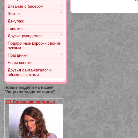
Вязание с бисером
Шитье
Декупаж
Твистинг
Другие рукоделия
Подарочные коробки своими
руками
Праздники!
Наши кнопки
Друзья сайта-каталог и
обмен ссылками
Новые модели на нашей
"Энциклопедии вязания"
211 Сиреневая кофточка