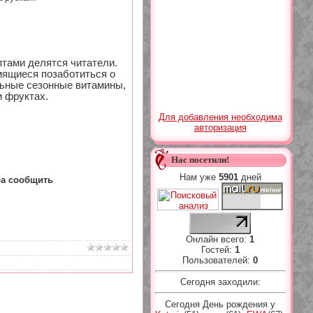
тами делятся читатели.
мящиеся позаботиться о
льные сезонные витамины,
 фруктах.
Для добавления необходима
авторизация
Нас посетили!
Нам уже
5901
дней
ба сообщить
Онлайн всего:
1
Гостей:
1
Пользователей:
0
Сегодня заходили:
Сегодня День рождения у