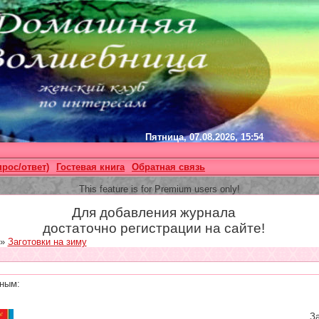
Пятница, 07.08.2026, 15:54
прос/ответ)
Гостевая книга
Обратная связь
This feature is for Premium users only!
Для добавления журнала
достаточно регистрации на сайте!
»
Заготовки на зиму
ным:
За