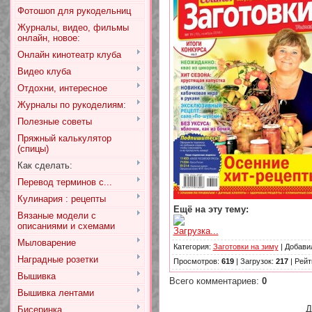
Фотошоп для рукодельниц
Журналы, видео, фильмы
онлайн, новое:
Онлайн кинотеатр клуба
Видео клуба
Отдохни, интересное
Журналы по рукоделиям:
Полезные советы
Пряжный калькулятор
(спицы)
Как сделать:
Перевод терминов с...
Кулинария : рецепты
Ещё на эту тему:
Вязаные модели с
описаниями и схемами
Загрузка...
Мыловарение
Категория
:
Заготовки на зиму
|
Добави
Наградные розетки
Просмотров
:
619
|
Загрузок
:
217
|
Рейт
Вышивка
Всего комментариев
:
0
Вышивка лентами
Д
Бисеринка