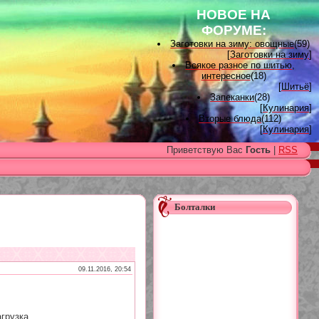
НОВОЕ НА
ФОРУМЕ:
Заготовки на зиму: овощные
(59)
[
Заготовки на зиму
]
Всякое разное по шитью,
интересное
(18)
[
Шитьё
]
Запеканки
(28)
[
Кулинария
]
Вторые блюда
(112)
[
Кулинария
]
Вышивка лентами
(15)
Приветствую Вас
Гость
|
RSS
[
Вышивка лентами
]
Наградные розетки для
домашних питомцев, МК и
советы
(11)
[
Наградные розетки из атласной
ленты
]
Болталки
Вяжем для детей
(96)
[
Вязание для детей
]
Есть много, друг Горацио...
(993)
[
Другие рукоделия
]
Узоры, схемы
(17)
[
Вязание спицами
]
09.11.2016, 20:54
Заготовки на зиму: варенье
(26)
[
Заготовки на зиму
]
грузка...