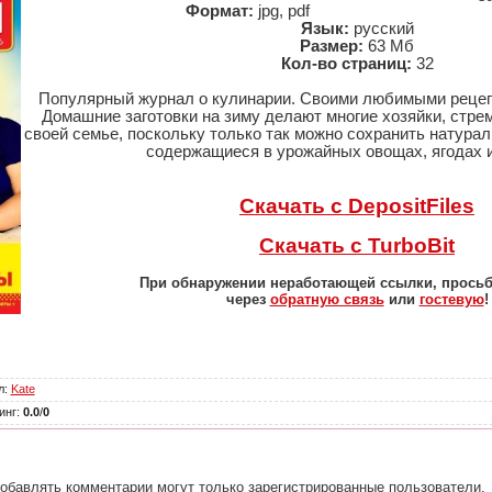
Формат:
jpg, pdf
Язык:
русский
Размер:
63 Мб
Кол-во страниц:
32
Популярный журнал о кулинарии. Своими любимыми рецеп
Домашние заготовки на зиму делают многие хозяйки, стре
своей семье, поскольку только так можно сохранить натура
содержащиеся в урожайных овощах, ягодах и
Скачать с DepositFiles
Скачать с TurboBit
При обнаружении неработающей ссылки, прось
через
обратную связь
или
гостевую
!
л
:
Kate
инг
:
0.0
/
0
обавлять комментарии могут только зарегистрированные пользователи.