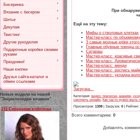
Бисеринка
При обнаруже
Вязание с бисером
ч
Шитье
Ещё на эту тему:
Декупаж
Мифы о стволовых клетках
Твистинг
Мастер-класс по объемному
Другие рукоделия
3 самые модные юбки этого
Главные обувные тренды ос
Подарочные коробки своими
Сатараш
руками
Мастер-класс: красивые св
Мастер-класс: Ароматическ
Праздники!
Мастер-класс: менди
Наши кнопки
Мастер-класс: роспись майки
Мастер-класс: укладка воло
Друзья сайта-каталог и
обмен ссылками
Загрузка...
Новые модели на нашей
Категория
:
видео: прически, макияж, уход
"Энциклопедии вязания"
смотреть онлайн
,
Как часто нужно мыть 
Просмотров
:
1308
|
Загрузок
:
0
|
Рейтинг
211 Сиреневая кофточка
Всего комментариев
:
0
Добавлять коммент