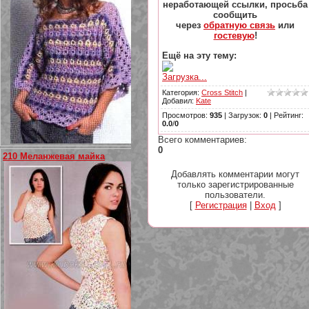
неработающей ссылки, просьба
сообщить
через
обратную связь
или
гостевую
!
Ещё на эту тему:
Загрузка...
Категория
:
Cross Stitch
|
Добавил
:
Kate
Просмотров
:
935
|
Загрузок
:
0
|
Рейтинг
:
0.0
/
0
Всего комментариев
:
0
210 Меланжевая майка
Добавлять комментарии могут
только зарегистрированные
пользователи.
[
Регистрация
|
Вход
]