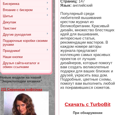
Страниц:
147
Бисеринка
Язык:
английский
Вязание с бисером
Популярный среди
Шитье
любителей вышивания
крестом журнал из
Декупаж
Великобритании. Красивый
Твистинг
дизайн, множество блестящих
идей для вышивания,
Другие рукоделия
интересные статьи,
Подарочные коробки своими
рекомендации мастеров. В
руками
каждом номере авторы
журнала предлагают
Праздники!
коллекцию самых красивых
Наши кнопки
проектов от лучших
дизайнеров, которые помогут
Друзья сайта-каталог и
обмен ссылками
вам создать великолепные
подарки для ваших близких и
друзей, украсить ваш дом.
Новые модели на нашей
Подробные, цветные схемы,
"Энциклопедии вязания"
помогут вам выполнить любой
из понравившихся сюжетов.
211 Сиреневая кофточка
Скачать с TurboBit
При обнаружении