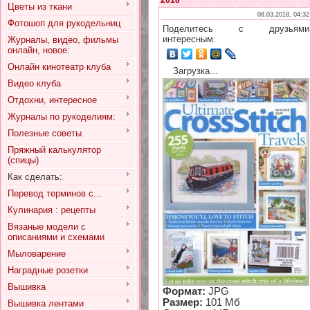
2018
Цветы из ткани
08.03.2018, 04:32
Фотошоп для рукодельниц
Поделитесь с друзьями
интересным:
Журналы, видео, фильмы
онлайн, новое:
Онлайн кинотеатр клуба
Загрузка...
Видео клуба
Отдохни, интересное
Журналы по рукоделиям:
Полезные советы
Пряжный калькулятор
(спицы)
Как сделать:
Перевод терминов с...
Кулинария : рецепты
Вязаные модели с
описаниями и схемами
Мыловарение
Наградные розетки
Вышивка
Формат:
JPG
Размер:
101 Мб
Вышивка лентами