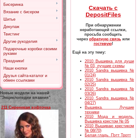
Бисеринка
Скачать с
Вязание с бисером
DepositFiles
Шитье
При обнаружении
Декупаж
неработающей ссылки,
Твистинг
просьба сообщить
через
обратную связь
или
Другие рукоделия
гостевую
!
Подарочные коробки своими
Ещё на эту тему:
руками
Праздники!
2010 Вышивка для души
№ 03, лучшие схемы
Наши кнопки
2010 Sandra вышивка №
01(24)
Друзья сайта-каталог и
2010 Sandra вышивка №
обмен ссылками
02(25)
2010 Sandra вышивка №
Новые модели на нашей
03(26)
"Энциклопедии вязания"
2010 Sandra вышивка №
04(27)
Вышивка. Лучшие
211 Сиреневая кофточка
техники
2010 Мода и модель.
Вышивка крестом № 05
2010 Вышиваю крестиком
№ 08(70)
Белая гладь. Пэтт Тротт