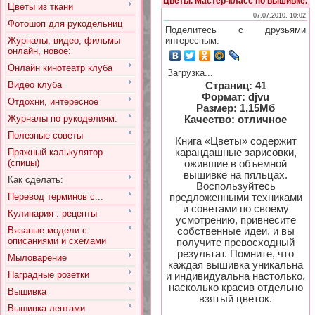
Цветы. Мастер-класс по вышивке.
Цветы из ткани
07.07.2010, 10:02
Фотошоп для рукодельниц
Поделитесь с друзьями
Журналы, видео, фильмы
интересным:
онлайн, новое:
Онлайн кинотеатр клуба
Загрузка...
Видео клуба
Страниц: 41
Формат: djvu
Отдохни, интересное
Размер: 1,15Мб
Журналы по рукоделиям:
Качество: отличное
Полезные советы
Книга «Цветы» содержит
карандашные зарисовки,
Пряжный калькулятор
(спицы)
ожившие в объемной
вышивке на пяльцах.
Как сделать:
Воспользуйтесь
Перевод терминов с...
предложенными техниками
и советами по своему
Кулинария : рецепты
усмотрению, привнесите
Вязаные модели с
собственные идеи, и вы
описаниями и схемами
получите превосходный
результат. Помните, что
Мыловарение
каждая вышивка уникальна
Наградные розетки
и индивидуальна настолько,
насколько красив отдельно
Вышивка
взятый цветок.
Вышивка лентами