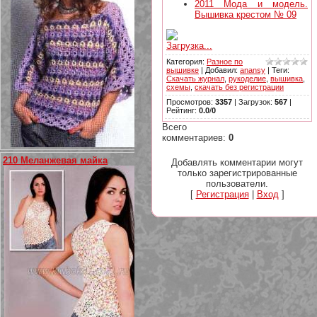
2011 Мода и модель.
Вышивка крестом № 09
Загрузка...
Категория
:
Разное по
вышивке
|
Добавил
:
anansy
|
Теги
:
Скачать журнал
,
рукоделие
,
вышивка
,
схемы
,
скачать без регистрации
Просмотров
:
3357
|
Загрузок
:
567
|
Рейтинг
:
0.0
/
0
Всего
комментариев
:
0
210 Меланжевая майка
Добавлять комментарии могут
только зарегистрированные
пользователи.
[
Регистрация
|
Вход
]