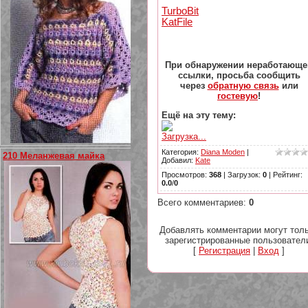
TurbоBit
KatFile
При обнаружении неработающе
ссылки, просьба сообщить
через
обратную связь
или
гостевую
!
Ещё на эту тему:
Загрузка...
Категория
:
Diana Moden
|
210 Меланжевая майка
Добавил
:
Kate
Просмотров
:
368
|
Загрузок
:
0
|
Рейтинг
:
0.0
/
0
Всего комментариев
:
0
Добавлять комментарии могут тол
зарегистрированные пользовател
[
Регистрация
|
Вход
]