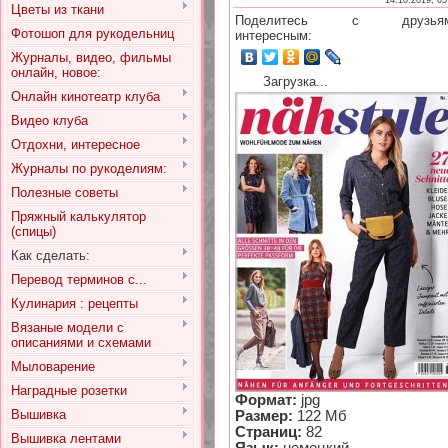
14.10.2019, 05
Цветы из ткани
Поделитесь с друзья
Фотошоп для рукодельниц
интересным:
Журналы, видео, фильмы
онлайн, новое:
Загрузка...
Онлайн кинотеатр клуба
Видео клуба
Отдохни, интересное
Журналы по рукоделиям:
Полезные советы
Пряжный калькулятор
(спицы)
Как сделать:
Перевод терминов с...
Кулинария : рецепты
Вязаные модели с
описаниями и схемами
Мыловарение
Наградные розетки
Формат:
jpg
Вышивка
Размер:
122 Мб
Страниц:
82
Вышивка лентами