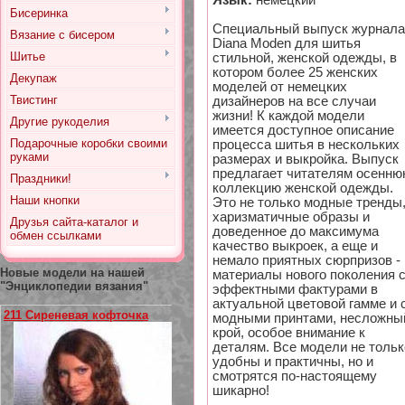
Язык:
немецкий
Бисеринка
Специальный выпуск журнала
Вязание с бисером
Diana Moden для шитья
Шитье
стильной, женской одежды, в
котором более 25 женских
Декупаж
моделей от немецких
Твистинг
дизайнеров на все случаи
жизни! К каждой модели
Другие рукоделия
имеется доступное описание
Подарочные коробки своими
процесса шитья в нескольких
руками
размерах и выкройка. Выпуск
предлагает читателям осенн
Праздники!
коллекцию женской одежды.
Наши кнопки
Это не только модные тренды
харизматичные образы и
Друзья сайта-каталог и
доведенное до максимума
обмен ссылками
качество выкроек, а еще и
немало приятных сюрпризов -
Новые модели на нашей
материалы нового поколения 
"Энциклопедии вязания"
эффектными фактурами в
актуальной цветовой гамме и 
211 Сиреневая кофточка
модными принтами, несложны
крой, особое внимание к
деталям. Все модели не тольк
удобны и практичны, но и
смотрятся по-настоящему
шикарно!