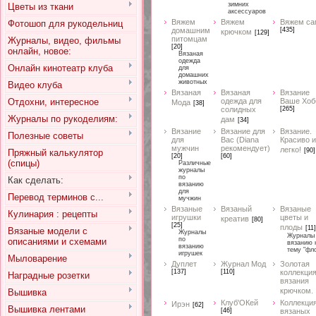
зимних
Цветы из ткани
аксессуаров
Вяжем
Вяжем
Вяжем са
Фотошоп для рукодельниц
домашним
[435]
крючком
[129]
питомцам
Журналы, видео, фильмы
[20]
онлайн, новое:
Вязаная
одежда
Онлайн кинотеатр клуба
для
домашних
животных
Видео клуба
Вязаная
Вязаная
Вязание
Отдохни, интересное
одежда для
Ваше Хоб
Мода
[38]
солидных
[265]
Журналы по рукоделиям:
дам
[34]
Вязание
Вязание для
Вязание.
Полезные советы
для
Вас (Diana
Красиво и
мужчин
рекомендует)
легко!
[90]
Пряжный калькулятор
[20]
[60]
(спицы)
Различные
журналы
по
Как сделать:
вязанию
для
Перевод терминов с...
мучжин
Вязаные
Вязаный
Вязаные
Кулинария : рецепты
игрушки
цветы и
креатив
[80]
[25]
плоды
[11]
Вязаные модели с
Журналы
Журналы
по
описаниями и схемами
вязанию 
вязанию
тему "фл
игрушек
Мыловарение
Дуплет
Журнал Мод
Золотая
[137]
[110]
коллекци
Наградные розетки
вязания
крючком.
Вышивка
Клуб'ОКей
Коллекци
Ирэн
[62]
Вышивка лентами
[46]
вязаных