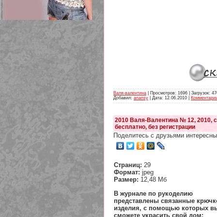
209 Белая кофта из ленточного
кружева
Валя-валентина
| Просмотров: 1696 | Загрузок: 47
Добавил:
anansy
| Дата:
12.06.2010
|
Комментарии
2010 Валя-Валентина № 12, 2010, 
бесплатно, без регистрации
Поделитесь с друзьями интересны
Страниц:
29
Формат:
jpeg
Размер:
12,48 Мб
В журнале по рукоделию
представлены связанные крюч
изделия, с помощью которых в
сможете украсить свой дом: