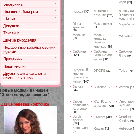
идей
[23]
Бисеринка
Любимое
Любо-Дел
Вязание с бисером
Ксюша
[50]
(вязание 
вязание
[121]
Шитье
машине)
Diana
Мама вяжет
Марибэль
Декупаж
креатив
[11]
[56]
Твистинг
Меланж
Мода и
Наталья
[
[10]
модель.
Другие рукоделия
Вязание
крючком
Подарочные коробки своими
[39]
руками
Сабрина
Сабрина.
Сабрина
[257]
Вязание для
Baby
[65]
Праздники!
детей
[37]
Наши кнопки
Чудесный
DROPS
Felice
[20]
[78]
Друзья сайта-каталог и
крючок.
Красиво и
обмен ссылками
легко!
[165]
Sandra
Susanna
Verena
[57]
[10
Новые модели на нашей
[112]
"Энциклопедии вязания"
Узоры
РАЗНОЕ по
Иностран
211 Сиреневая кофточка
спицами в
журналы,
вязанию
[724]
журналах
разное
[2
[36]
Burda
Creative
Crochet
[413]
special
Knitting
[67
[101]
Keito Dama
Rowan
Rebecca
[42]
[17]