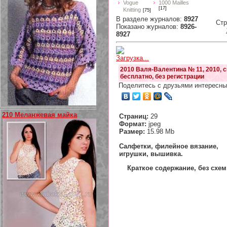
Vogue
1000 Mailles
[17]
Knitting
[75]
В разделе журналов
:
8927
Ст
Показано журналов
:
8926-
8927
Загрузка...
2010 Валя-Валентина № 11, 2010, 
бесплатно, без регистрации
Поделитесь с друзьями интересны
210 Меланжевая майка
Страниц:
29
Формат:
jpeg
Размер:
15.98 Mb
Салфетки, филейное вязание,
игрушки, вышивка.
Краткое содержание, без схем