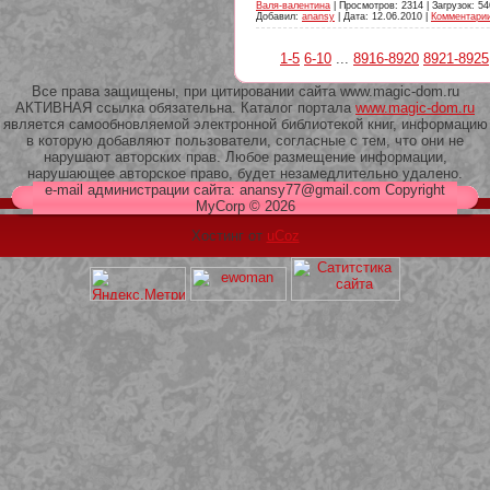
Валя-валентина
| Просмотров: 2314 | Загрузок: 54
Добавил:
anansy
| Дата:
12.06.2010
|
Комментарии
1-5
6-10
...
8916-8920
8921-8925
Все права защищены, при цитировании сайта www.magic-dom.ru
АКТИВНАЯ ссылка обязательна. Каталог портала
www.magic-dom.ru
является самообновляемой электронной библиотекой книг, информацию
в которую добавляют пользователи, согласные с тем, что они не
нарушают авторских прав. Любое размещение информации,
нарушающее авторское право, будет незамедлительно удалено.
e-mail администрации сайта: anansy77@gmail.com Copyright
MyCorp © 2026
Хостинг от
uCoz