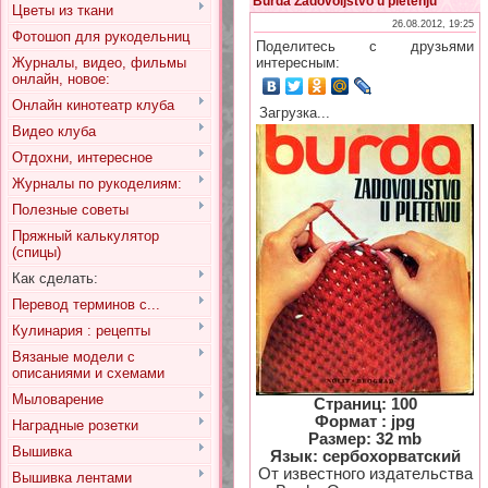
Burda Zadovoljstvo u pletenju
Цветы из ткани
26.08.2012, 19:25
Фотошоп для рукодельниц
Поделитесь с друзьями
Журналы, видео, фильмы
интересным:
онлайн, новое:
Онлайн кинотеатр клуба
Загрузка...
Видео клуба
Отдохни, интересное
Журналы по рукоделиям:
Полезные советы
Пряжный калькулятор
(спицы)
Как сделать:
Перевод терминов с...
Кулинария : рецепты
Вязаные модели с
описаниями и схемами
Мыловарение
Страниц: 100
Формат : jpg
Наградные розетки
Размер: 32 mb
Вышивка
Язык: сербохорватский
От известного издательства
Вышивка лентами