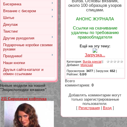
Burda. Основы вязания,
Бисеринка
около 100 образцов узоров
спицами.
Вязание с бисером
Шитье
АНОНС ЖУРНАЛА
Декупаж
Ссылки на скачивание
Твистинг
удалены по требованию
правообладателя
Другие рукоделия
Подарочные коробки своими
Ещё на эту тему:
руками
Загрузка...
Праздники!
Категория
:
Burda special
|
Наши кнопки
Добавил
:
Морская
Друзья сайта-каталог и
Просмотров
:
3477
|
Загрузок
:
652
|
обмен ссылками
Рейтинг
:
0.0
/
0
Всего
комментариев
:
0
Новые модели на нашей
"Энциклопедии вязания"
Добавлять комментарии могут
211 Сиреневая кофточка
только зарегистрированные
пользователи.
[
Регистрация
|
Вход
]