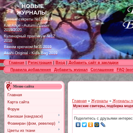
НОВЫЕ
ЖУРНАЛЫ:
Дачные секреты №12 2019
Knit Ange - Autumn/Winter
2019/2020
Кулинарный практикум №12
2019
Вяжем крючком №11 2019
Asahi Original - Kid's Bag 2019
Цветок. Спецвыпуск №4 2019
Главная
|
Регистрация
|
Вход
|
Добавить сайт в закладки
Designs in Machine Embroidery
Правила добавления
Добавить журнал
Соглашение
FAQ (во
№116 2019
Burda Örgü dergisi №2 2019
Loopy Mango Knitting: 34
Меню сайта
Fashionable Pieces You Can
Make in a Day
Главная
Craft Stamper - January 2020
Главная
»
Журналы
»
Журналы п
Карта сайта
Мужские свитеры, подборка моде
Форум
Канзаши (кандзаси)
Поделитесь с друзьями интерес
Фоамиран (фом, ревелюр)
Цветы из ткани