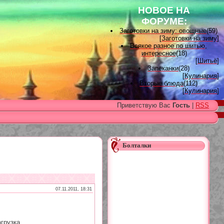
НОВОЕ НА
ФОРУМЕ:
Заготовки на зиму: овощные
(59)
[
Заготовки на зиму
]
Всякое разное по шитью,
интересное
(18)
[
Шитьё
]
Запеканки
(28)
[
Кулинария
]
Вторые блюда
(112)
[
Кулинария
]
Вышивка лентами
(15)
Приветствую Вас
Гость
|
RSS
[
Вышивка лентами
]
Наградные розетки для
домашних питомцев, МК и
советы
(11)
[
Наградные розетки из атласной
ленты
]
Болталки
Вяжем для детей
(96)
[
Вязание для детей
]
Есть много, друг Горацио...
(993)
[
Другие рукоделия
]
Узоры, схемы
(17)
[
Вязание спицами
]
07.11.2011, 18:31
Заготовки на зиму: варенье
(26)
[
Заготовки на зиму
]
грузка...