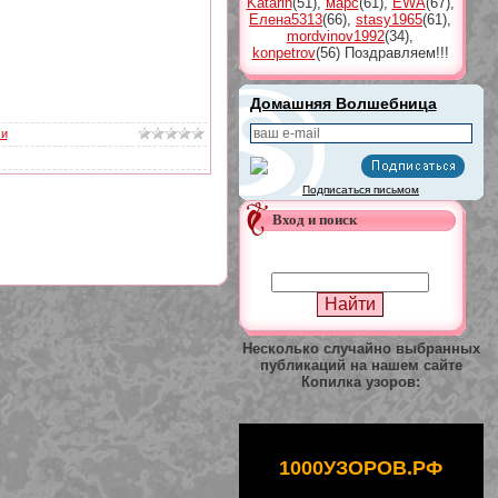
Katarin
(51)
,
марс
(61)
,
EWA
(67)
,
Елена5313
(66)
,
stasy1965
(61)
,
mordvinov1992
(34)
,
konpetrov
(56)
Поздравляем!!!
Домашняя Волшебница
ми
Подписаться письмом
Вход и поиск
Несколько случайно выбранных
публикаций на нашем сайте
Копилка узоров:
1000УЗОРОВ.РФ