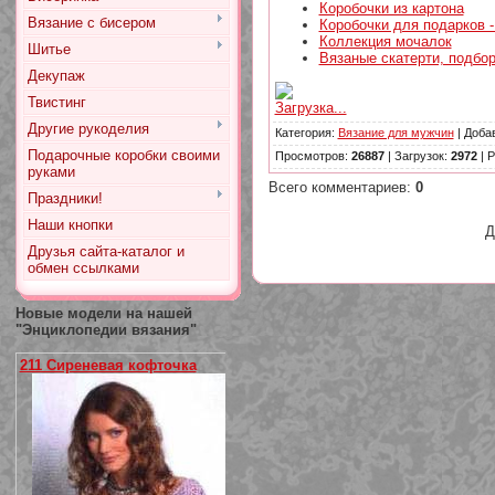
Коробочки из картона
Вязание с бисером
Коробочки для подарков -
Коллекция мочалок
Шитье
Вязаные скатерти, подбо
Декупаж
Твистинг
Загрузка...
Другие рукоделия
Категория
:
Вязание для мужчин
|
Доба
Подарочные коробки своими
Просмотров
:
26887
|
Загрузок
:
2972
|
Р
руками
Всего комментариев
:
0
Праздники!
Наши кнопки
Д
Друзья сайта-каталог и
обмен ссылками
Новые модели на нашей
"Энциклопедии вязания"
211 Сиреневая кофточка