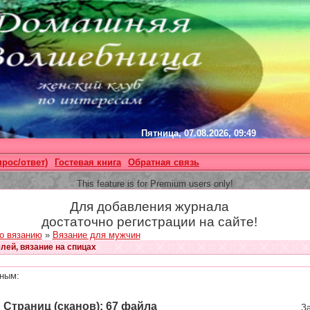
Пятница, 07.08.2026, 09:49
прос/ответ)
Гостевая книга
Обратная связь
This feature is for Premium users only!
Для добавления журнала
достаточно регистрации на сайте!
о вязанию
»
Вязание для мужчин
лей, вязание на спицах
ным:
Страниц (сканов): 67 файла
За