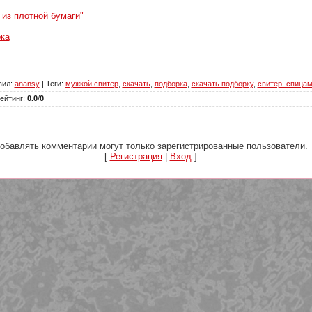
 из плотной бумаги"
рка
вил
:
anansy
|
Теги
:
мужкой свитер
,
скачать
,
подборка
,
скачать подборку
,
свитер. спица
ейтинг
:
0.0
/
0
обавлять комментарии могут только зарегистрированные пользователи.
[
Регистрация
|
Вход
]