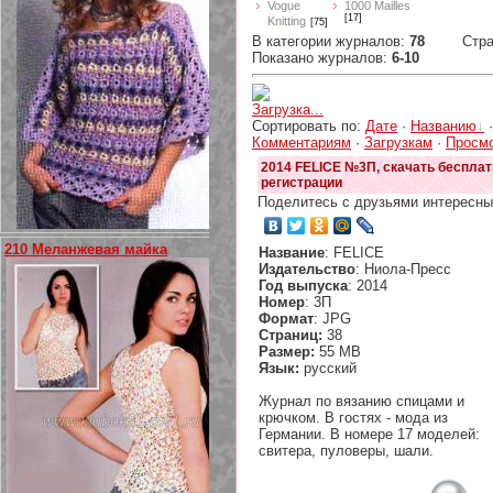
Vogue
1000 Mailles
[17]
Knitting
[75]
В категории журналов
:
78
Стр
Показано журналов
:
6-10
Загрузка...
Сортировать по
:
Дате
·
Названию
Комментариям
·
Загрузкам
·
Просм
2014 FELICE №3П, скачать бесплат
регистрации
Поделитесь с друзьями интересны
210 Меланжевая майка
Название
: FELICE
Издательство
: Ниола-Пресс
Год выпуска
: 2014
Номер
: 3П
Формат
: JPG
Страниц:
38
Размер:
55 MB
Язык:
русский
Журнал по вязанию спицами и
крючком. В гостях - мода из
Германии. В номере 17 моделей:
свитера, пуловеры, шали.