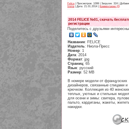
Felice
| Просмотров: 1099 | Загрузок: 324 | Добави
Irrena
| Дата:
21.01.2014
|
Комментарии (0)
2014 FELICE №01, скачать бесплатн
регистрации
Поделитесь с друзьями интересны
Название
: FELICE
Издатель
: Ниола-Пресс
Номер
: 1
Дата
: 2014
Формат
: jpg
Страниц
: 65
Язык
: русский
Размер
: 52 MB
В номере модели от французских
дизайнеров, связанные спицами и
крючком. Коллекция из 40 женски
теплых, уютных и стильных моде
для осени и зимы: свитера, пулов
пальто, кардиганы, жакеты, жилет
накидки.