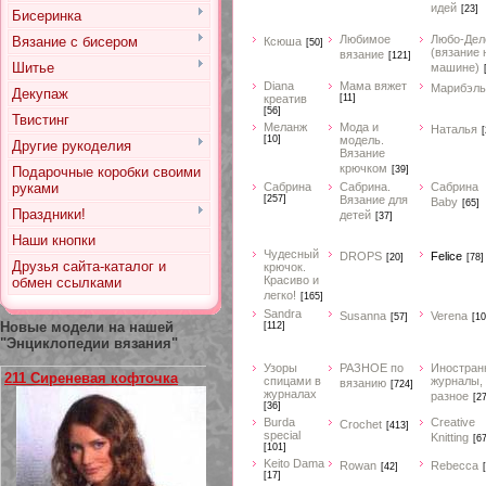
идей
[23]
Бисеринка
Любимое
Любо-Дел
Вязание с бисером
Ксюша
[50]
(вязание 
вязание
[121]
Шитье
машине)
Diana
Мама вяжет
Марибэль
Декупаж
креатив
[11]
[56]
Твистинг
Меланж
Мода и
Наталья
[
[10]
модель.
Другие рукоделия
Вязание
крючком
Подарочные коробки своими
[39]
руками
Сабрина
Сабрина.
Сабрина
[257]
Вязание для
Baby
[65]
Праздники!
детей
[37]
Наши кнопки
Чудесный
DROPS
Felice
[20]
[78]
Друзья сайта-каталог и
крючок.
Красиво и
обмен ссылками
легко!
[165]
Sandra
Susanna
Verena
[57]
[10
Новые модели на нашей
[112]
"Энциклопедии вязания"
Узоры
РАЗНОЕ по
Иностран
211 Сиреневая кофточка
спицами в
журналы,
вязанию
[724]
журналах
разное
[2
[36]
Burda
Creative
Crochet
[413]
special
Knitting
[67
[101]
Keito Dama
Rowan
Rebecca
[42]
[17]