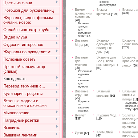
зимних
Цветы из ткани
аксессуаров
Вяжем
Вяжем
Вяжем са
Фотошоп для рукодельниц
домашним
[435]
крючком
[129]
питомцам
Журналы, видео, фильмы
[20]
онлайн, новое:
Вязаная
одежда
Онлайн кинотеатр клуба
для
домашних
животных
Видео клуба
Вязаная
Вязаная
Вязание
Отдохни, интересное
одежда для
Ваше Хоб
Мода
[38]
солидных
[265]
Журналы по рукоделиям:
дам
[34]
Вязание
Вязание для
Вязание.
Полезные советы
для
Вас (Diana
Красиво и
мужчин
рекомендует)
легко!
[90]
Пряжный калькулятор
[20]
[60]
(спицы)
Различные
журналы
по
Как сделать:
вязанию
для
Перевод терминов с...
мучжин
Вязаные
Вязаный
Вязаные
Кулинария : рецепты
игрушки
цветы и
креатив
[80]
[25]
плоды
[11]
Вязаные модели с
Журналы
Журналы
по
описаниями и схемами
вязанию 
вязанию
тему "фл
игрушек
Мыловарение
Дуплет
Журнал Мод
Золотая
[137]
[110]
коллекци
Наградные розетки
вязания
крючком.
Вышивка
Клуб'ОКей
Коллекци
Ирэн
[62]
Вышивка лентами
[46]
вязаных