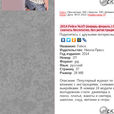
Felice
| Просмотров: 936 | Загрузок: 336 | Добавил
Irrena
| Дата:
08.07.2014
|
Комментарии (0)
2014 Felice №1П (январь-фераль )
209 Белая кофта из ленточного
скачать бесплатно, без регистраци
кружева
Поделитесь с друзьями интересны
Название:
Felice
Издательство
: Ниола-Пресс
Год издания:
2014
Номер
: 1П
Формат
: jpg
Язык
: русский
Страниц
: 37
Размер
: 28 MB
Описание: Популярный журнал по
вязанию с инструкциями, схемами
выкройками. В номере 24 модели 
молодежном стиле: джемпера и
пончо, платье, жакеты и свитера,
шапочки, снуд, митенки и гетры.