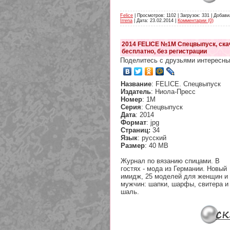
Felice
| Просмотров: 1102 | Загрузок: 331 | Добави
Irrena
| Дата:
23.02.2014
|
Комментарии (0)
2014 FELICE №1М Спецвыпуск, ска
бесплатно, без регистрации
Поделитесь с друзьями интересны
Название
: FELICE. Спецвыпуск
Издатель
: Ниола-Пресс
Номер
: 1М
Серия
: Спецвыпуск
Дата
: 2014
Формат
: jpg
Страниц:
34
Язык
: русский
Размер
: 40 MB
Журнал по вязанию спицами. В
гостях - мода из Германии. Новый
имидж, 25 моделей для женщин и
мужчин: шапки, шарфы, свитера и
шаль.