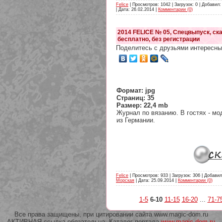
Felice
| Просмотров: 1042 | Загрузок: 0 | Добавил
| Дата:
26.02.2014
|
Комментарии (0)
2014 FELICE № 05, Спецвыпуск, ск
бесплатно, без регистрации
Поделитесь с друзьями интересны
Формат: jpg
Страниц: 35
Размер: 22,4 mb
Журнал по вязанию. В гостях - мо
из Германии.
Felice
| Просмотров: 933 | Загрузок: 306 | Добавил
Морская
| Дата:
25.09.2014
|
Комментарии (0)
1-5
6-10
11-15
16-20
...
71-7
Все права защищены, при цитировании сайта www.magic-dom.ru
АКТИВНАЯ ссылка обязательна. Каталог портала
www.magic-dom.ru