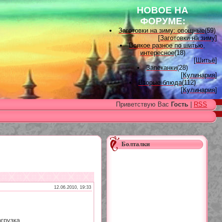
НОВОЕ НА
ФОРУМЕ:
Заготовки на зиму: овощные
(59)
[
Заготовки на зиму
]
Всякое разное по шитью,
интересное
(18)
[
Шитьё
]
Запеканки
(28)
[
Кулинария
]
Вторые блюда
(112)
[
Кулинария
]
Вышивка лентами
(15)
Приветствую Вас
Гость
|
RSS
[
Вышивка лентами
]
Наградные розетки для
домашних питомцев, МК и
советы
(11)
[
Наградные розетки из атласной
ленты
]
Болталки
Вяжем для детей
(96)
[
Вязание для детей
]
Есть много, друг Горацио...
(993)
[
Другие рукоделия
]
Узоры, схемы
(17)
[
Вязание спицами
]
12.06.2010, 19:33
Заготовки на зиму: варенье
(26)
[
Заготовки на зиму
]
грузка...