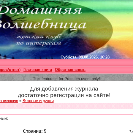
Суббота, 08.08.2026, 16:28
прос/ответ)
Гостевая книга
Обратная связь
This feature is for Premium users only!
Для добавления журнала
достаточно регистрации на сайте!
о вязанию
»
Вязаные игрушки
ным:
Страниц: 5
За