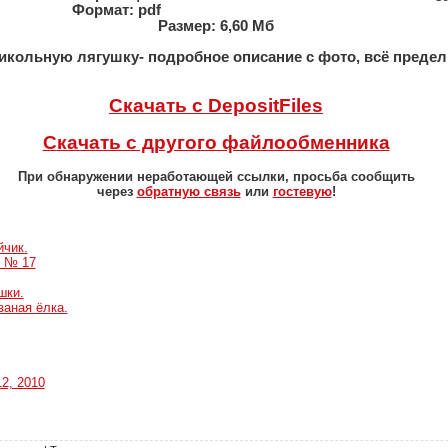
Формат: pdf
Размер: 6,60 Мб
рикольную лягушку- подробное описание с фото, всё предел
Скачать с DepositFiles
Скачать с другого файлообменника
При обнаружении неработающей ссылки, просьба сообщить
через
обратную связь
или
гостевую
!
йчик.
3 № 17
шки.
заная ёлка.
2, 2010