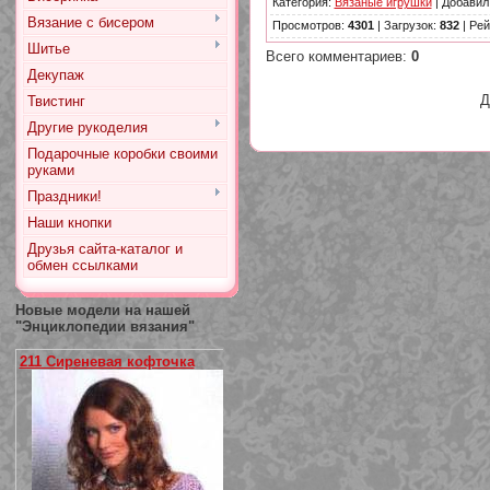
Категория
:
Вязаные игрушки
|
Добавил
Вязание с бисером
Просмотров
:
4301
|
Загрузок
:
832
|
Рей
Шитье
Всего комментариев
:
0
Декупаж
Д
Твистинг
Другие рукоделия
Подарочные коробки своими
руками
Праздники!
Наши кнопки
Друзья сайта-каталог и
обмен ссылками
Новые модели на нашей
"Энциклопедии вязания"
211 Сиреневая кофточка