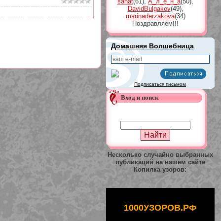
sahat
(61)
,
А_л_ё_н_а
(50)
,
DavidBulgakov
(49)
,
marinaderzakova
(34)
Поздравляем!!!
Домашняя Волшебница
Подписаться письмом
Вход и поиск
Несколько случайно выбранных
публикаций на нашем сайте
Копилка узоров:
1000УЗОРОВ.РФ