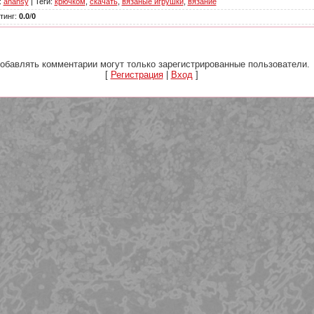
:
anansy
|
Теги
:
крючком
,
скачать
,
вязаные игрушки
,
вязание
тинг
:
0.0
/
0
обавлять комментарии могут только зарегистрированные пользователи.
[
Регистрация
|
Вход
]