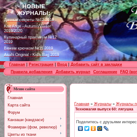
НОВЫЕ
ЖУРНАЛЫ:
Дачные секреты №12 2019
Knit Ange - Autumn/Winter
2019/2020
Кулинарный практикум №12
2019
Вяжем крючком №11 2019
Asahi Original - Kid's Bag 2019
Цветок. Спецвыпуск №4 2019
Главная
|
Регистрация
|
Вход
|
Добавить сайт в закладки
Designs in Machine Embroidery
Правила добавления
Добавить журнал
Соглашение
FAQ (во
№116 2019
Burda Örgü dergisi №2 2019
Loopy Mango Knitting: 34
Меню сайта
Fashionable Pieces You Can
Make in a Day
Главная
Craft Stamper - January 2020
Главная
»
Журналы
»
Журналы п
Карта сайта
Техномагия выпуск 60: лягушка
Форум
Канзаши (кандзаси)
Поделитесь с друзьями интерес
Фоамиран (фом, ревелюр)
Цветы из ткани