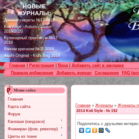
НОВЫЕ
ЖУРНАЛЫ:
Дачные секреты №12 2019
Knit Ange - Autumn/Winter
2019/2020
Кулинарный практикум №12
2019
Вяжем крючком №11 2019
Asahi Original - Kid's Bag 2019
Цветок. Спецвыпуск №4 2019
Главная
|
Регистрация
|
Вход
|
Добавить сайт в закладки
Designs in Machine Embroidery
Правила добавления
Добавить журнал
Соглашение
FAQ (во
№116 2019
Burda Örgü dergisi №2 2019
Loopy Mango Knitting: 34
Меню сайта
Fashionable Pieces You Can
Make in a Day
Главная
Craft Stamper - January 2020
Главная
»
Журналы
»
Журналы п
Карта сайта
2014 Knit Style - № 192
Форум
Канзаши (кандзаси)
Поделитесь с друзьями интерес
Фоамиран (фом, ревелюр)
Цветы из ткани