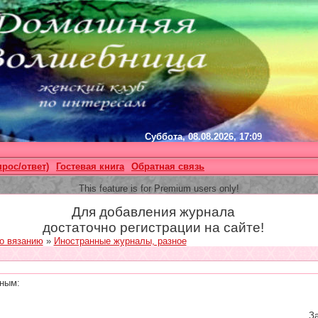
Суббота, 08.08.2026, 17:09
прос/ответ)
Гостевая книга
Обратная связь
This feature is for Premium users only!
Для добавления журнала
достаточно регистрации на сайте!
о вязанию
»
Иностранные журналы, разное
ным:
За