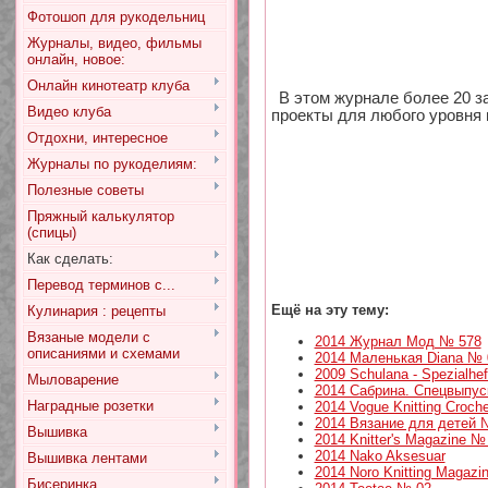
Фотошоп для рукодельниц
Журналы, видео, фильмы
онлайн, новое:
Онлайн кинотеатр клуба
В этом журнале более 20 
Видео клуба
проекты для любого уровня
Отдохни, интересное
Журналы по рукоделиям:
Полезные советы
Пряжный калькулятор
(спицы)
Как сделать:
Перевод терминов с...
Ещё на эту тему:
Кулинария : рецепты
Вязаные модели с
2014 Журнал Мод № 578
описаниями и схемами
2014 Маленькая Diana № 
2009 Schulana - Spezialhef
Мыловарение
2014 Сабрина. Спецвыпус
Наградные розетки
2014 Vogue Knitting Croche
2014 Вязание для детей 
Вышивка
2014 Knitter's Magazine 
2014 Nako Aksesuar
Вышивка лентами
2014 Noro Knitting Magazi
Бисеринка