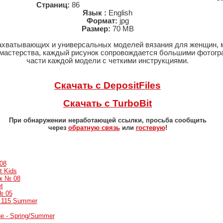
Страниц:
86
Язык :
English
Формат:
jpg
Размер:
70 MB
захватывающих и универсальных моделей вязания для женщин, м
 мастерства, каждый рисунок сопровождается большими фотогр
части каждой модели с четкими инструкциями.
Скачать с DepositFiles
Скачать с TurboBit
При обнаружении неработающей ссылки, просьба сообщить
через
обратную связь
или
гостевую
!
08
t Kids
к № 08
t
№ 05
№ 115 Summer
ne - Spring/Summer