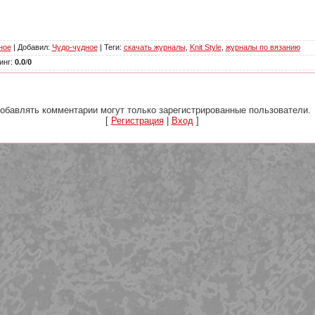
ное
|
Добавил
:
Чудо-чудное
|
Теги
:
скачать журналы
,
Knit Style
,
журналы по вязанию
инг
:
0.0
/
0
обавлять комментарии могут только зарегистрированные пользователи.
[
Регистрация
|
Вход
]