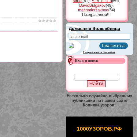
sahat
(61)
,
А_л_ё_н_а
(50)
,
DavidBulgakov
(49)
,
marinaderzakova
(34)
Поздравляем!!!
Домашняя Волшебница
Подписаться письмом
Вход и поиск
Несколько случайно выбранных
публикаций на нашем сайте
Копилка узоров:
1000УЗОРОВ.РФ