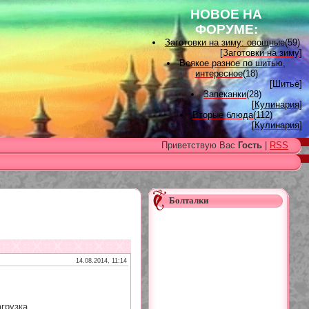
НОВОЕ НА
ФОРУМЕ:
Заготовки на зиму: овощные
(59)
[
Заготовки на зиму
]
Всякое разное по шитью,
интересное
(18)
[
Шитьё
]
Запеканки
(28)
[
Кулинария
]
Вторые блюда
(112)
[
Кулинария
]
Вышивка лентами
(15)
Приветствую Вас
Гость
|
RSS
[
Вышивка лентами
]
Наградные розетки для
домашних питомцев, МК и
советы
(11)
[
Наградные розетки из атласной
ленты
]
Болталки
Вяжем для детей
(96)
[
Вязание для детей
]
Есть много, друг Горацио...
(993)
[
Другие рукоделия
]
Узоры, схемы
(17)
[
Вязание спицами
]
14.08.2014, 11:14
Заготовки на зиму: варенье
(26)
[
Заготовки на зиму
]
грузка...