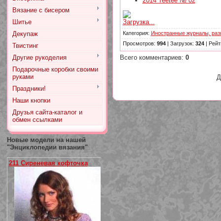
2014 Teetee № 02
Вязание с бисером
Загрузка...
Шитье
Декупаж
Категория
:
Иностранные журналы, раз
Просмотров
:
994
|
Загрузок
:
324
|
Рейт
Твистинг
Другие рукоделия
Всего комментариев
:
0
Подарочные коробки своими
руками
Д
Праздники!
Наши кнопки
Друзья сайта-каталог и
обмен ссылками
Новые модели на нашей
"Энциклопедии вязания"
211 Сиреневая кофточка