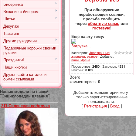
Бисеринка
При обнаружении
Вязание с бисером
неработающей ссылки,
просьба сообщить
Шитье
через
обратную связь
или
Декупаж
гостевую
!
Твистинг
Ещё на эту тему:
Другие рукоделия
Загрузка...
Подарочные коробки своими
руками
Категория
:
Иностранные
журналы, разное
|
Добавил
:
Праздники!
пани_Ирена
Просмотров
:
2480
|
Загрузок
:
433
|
Наши кнопки
Рейтинг
:
0.0
/
0
Друзья сайта-каталог и
Всего
обмен ссылками
комментариев
:
0
Новые модели на нашей
Добавлять комментарии могут
"Энциклопедии вязания"
только зарегистрированные
пользователи.
211 Сиреневая кофточка
[
Регистрация
|
Вход
]