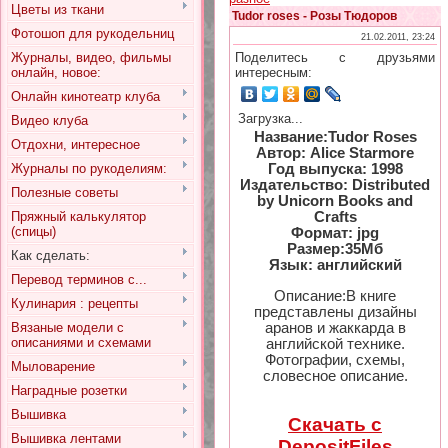
Цветы из ткани
Tudor roses - Розы Тюдоров
Фотошоп для рукодельниц
21.02.2011, 23:24
Журналы, видео, фильмы
Поделитесь с друзьями
онлайн, новое:
интересным:
Онлайн кинотеатр клуба
Загрузка...
Видео клуба
Название:Tudor Roses
Отдохни, интересное
Автор: Alice Starmore
Журналы по рукоделиям:
Год выпуска: 1998
Издательство: Distributed
Полезные советы
by Unicorn Books and
Пряжный калькулятор
Crafts
(спицы)
Формат: jpg
Размер:35Мб
Как сделать:
Язык: английский
Перевод терминов с...
Описание:В книге
Кулинария : рецепты
представлены дизайны
аранов и жаккарда в
Вязаные модели с
описаниями и схемами
английской технике.
Фотографии, схемы,
Мыловарение
словесное описание.
Наградные розетки
Вышивка
Скачать с
Вышивка лентами
DepositFiles