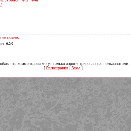
 № 57 Automne & Hiver
7
и
:
по вязанию
инг
:
0.0
/
0
обавлять комментарии могут только зарегистрированные пользователи.
[
Регистрация
|
Вход
]