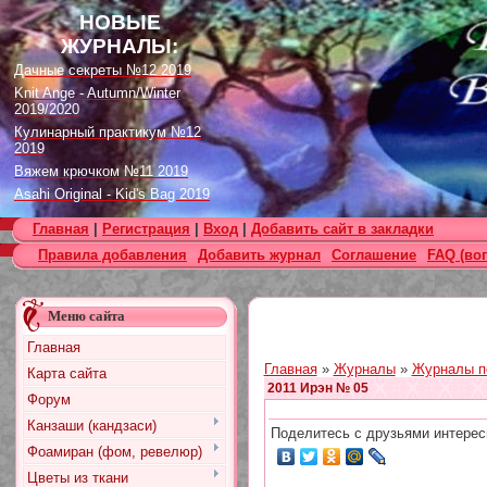
НОВЫЕ
ЖУРНАЛЫ:
Дачные секреты №12 2019
Knit Ange - Autumn/Winter
2019/2020
Кулинарный практикум №12
2019
Вяжем крючком №11 2019
Asahi Original - Kid's Bag 2019
Цветок. Спецвыпуск №4 2019
Главная
|
Регистрация
|
Вход
|
Добавить сайт в закладки
Designs in Machine Embroidery
Правила добавления
Добавить журнал
Соглашение
FAQ (во
№116 2019
Burda Örgü dergisi №2 2019
Loopy Mango Knitting: 34
Меню сайта
Fashionable Pieces You Can
Make in a Day
Главная
Craft Stamper - January 2020
Главная
»
Журналы
»
Журналы п
Карта сайта
2011 Ирэн № 05
Форум
Канзаши (кандзаси)
Поделитесь с друзьями интерес
Фоамиран (фом, ревелюр)
Цветы из ткани