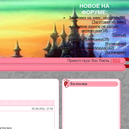
НОВОЕ НА
ФОРУМЕ:
Заготовки на зиму: овощные
(59)
[
Заготовки на зиму
]
Всякое разное по шитью,
интересное
(18)
[
Шитьё
]
Запеканки
(28)
[
Кулинария
]
Вторые блюда
(112)
[
Кулинария
]
Вышивка лентами
(15)
Приветствую Вас
Гость
|
RSS
[
Вышивка лентами
]
Наградные розетки для
домашних питомцев, МК и
советы
(11)
[
Наградные розетки из атласной
ленты
]
Болталки
Вяжем для детей
(96)
[
Вязание для детей
]
Есть много, друг Горацио...
(993)
[
Другие рукоделия
]
Узоры, схемы
(17)
[
Вязание спицами
]
25.09.2011, 17:50
Заготовки на зиму: варенье
(26)
[
Заготовки на зиму
]
грузка...