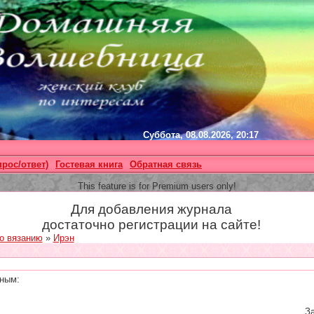
Суббота, 08.08.2026, 20:17
прос/ответ)
Гостевая книга
Обратная связь
This feature is for Premium users only!
Для добавления журнала
достаточно регистрации на сайте!
о вязанию
»
Ирэн
ным:
За