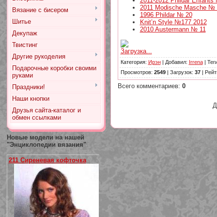
2011-2012 Phildar Enfants
2011 Modische Masche № 
Вязание с бисером
1996 Phildar № 20
Шитье
Knit’n Style №177 2012
2010 Austermann № 11
Декупаж
Твистинг
Загрузка...
Другие рукоделия
Категория
:
Ирэн
|
Добавил
:
Irrena
|
Тег
Подарочные коробки своими
Просмотров
:
2549
|
Загрузок
:
37
|
Рейт
руками
Всего комментариев
:
0
Праздники!
Наши кнопки
Д
Друзья сайта-каталог и
обмен ссылками
Новые модели на нашей
"Энциклопедии вязания"
211 Сиреневая кофточка