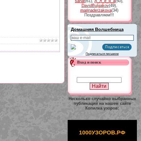
sahat
(61)
,
А_л_ё_н_а
(50)
,
DavidBulgakov
(49)
,
marinaderzakova
(34)
Поздравляем!!!
Домашняя Волшебница
Подписаться письмом
Вход и поиск
Несколько случайно выбранных
публикаций на нашем сайте
Копилка узоров:
1000УЗОРОВ.РФ