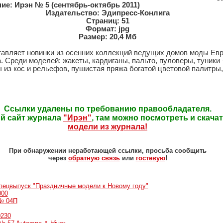
ие: Ирэн № 5 (сентябрь-октябрь 2011)
Издательство: Эдипресс-Конлига
Страниц: 51
Формат: jpg
Размер: 20,4 Мб
авляет новинки из осенних коллекций ведущих домов моды Евро
. Среди моделей: жакеты, кардиганы, пальто, пуловеры, туники 
 из кос и рельефов, пушистая пряжа богатой цветовой палитры
Ссылки удалены по требованию правообладателя.
й сайт журнала
"Ирэн"
, там можно посмотреть и скача
модели из журнала!
При обнаружении неработающей ссылки, просьба сообщить
через
обратную связь
или
гостевую
!
пецвыпуск "Праздничные модели к Новому году"
000
 № 04П
0230