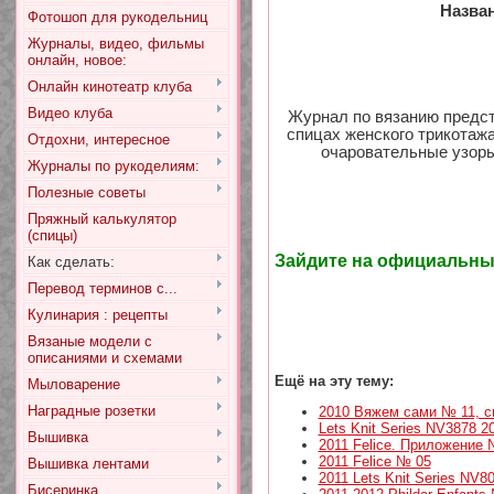
Назван
Фотошоп для рукодельниц
Журналы, видео, фильмы
онлайн, новое:
Онлайн кинотеатр клуба
Видео клуба
Журнал по вязанию предст
спицах женского трикотажа
Отдохни, интересное
очаровательные узоры
Журналы по рукоделиям:
Полезные советы
Пряжный калькулятор
(спицы)
Зайдите на официальны
Как сделать:
Перевод терминов с...
Кулинария : рецепты
Вязаные модели с
описаниями и схемами
Ещё на эту тему:
Мыловарение
Наградные розетки
2010 Вяжем сами № 11, с
Lets Knit Series NV3878 2
Вышивка
2011 Felice. Приложение
2011 Felice № 05
Вышивка лентами
2011 Lets Knit Series NV8
Бисеринка