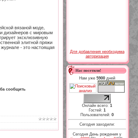
йской вязаной моде,
и дизайнеров с мировым
стрирует эксклюзивную
ственной элитной пряжи
 журнале - это настоящая
Для добавления необходима
авторизация
Нас посетили!
Нам уже
5900
дней
ьба сообщить
Онлайн всего:
1
Гостей:
1
Пользователей:
0
Сегодня заходили:
Сегодня День рождения у