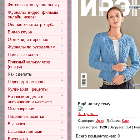
Фотошоп для рукодельниц
Журналы, видео, фильмы
онлайн, новое:
Онлайн кинотеатр клуба
Видео клуба
Отдохни, интересное
Журналы по рукоделиям:
Полезные советы
Пряжный калькулятор
(спицы)
Как сделать:
Перевод терминов с...
Кулинария : рецепты
Вязаные модели с
описаниями и схемами
Ещё на эту тему:
Мыловарение
Загрузка...
Наградные розетки
Категория
:
Ирэн
|
Добавил
:
Kate
Вышивка
Просмотров
:
1520
|
Загрузок
:
354
|
Рей
Вышивка лентами
Всего комментариев
:
0
Бисеринка