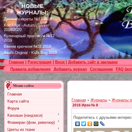
НОВЫЕ
ЖУРНАЛЫ:
Дачные секреты №12 2019
Knit Ange - Autumn/Winter
2019/2020
Кулинарный практикум №12
2019
Вяжем крючком №11 2019
Asahi Original - Kid's Bag 2019
Цветок. Спецвыпуск №4 2019
Главная
|
Регистрация
|
Вход
|
Добавить сайт в закладки
Designs in Machine Embroidery
Правила добавления
Добавить журнал
Соглашение
FAQ (во
№116 2019
Burda Örgü dergisi №2 2019
Loopy Mango Knitting: 34
Меню сайта
Fashionable Pieces You Can
Make in a Day
Главная
Craft Stamper - January 2020
Главная
»
Журналы
»
Журналы п
Карта сайта
2016 Ирэн № 8
Форум
Канзаши (кандзаси)
Поделитесь с друзьями интерес
Фоамиран (фом, ревелюр)
Цветы из ткани