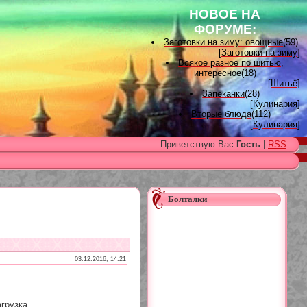
НОВОЕ НА
ФОРУМЕ:
Заготовки на зиму: овощные
(59)
[
Заготовки на зиму
]
Всякое разное по шитью,
интересное
(18)
[
Шитьё
]
Запеканки
(28)
[
Кулинария
]
Вторые блюда
(112)
[
Кулинария
]
Вышивка лентами
(15)
Приветствую Вас
Гость
|
RSS
[
Вышивка лентами
]
Наградные розетки для
домашних питомцев, МК и
советы
(11)
[
Наградные розетки из атласной
ленты
]
Болталки
Вяжем для детей
(96)
[
Вязание для детей
]
Есть много, друг Горацио...
(993)
[
Другие рукоделия
]
Узоры, схемы
(17)
[
Вязание спицами
]
03.12.2016, 14:21
Заготовки на зиму: варенье
(26)
[
Заготовки на зиму
]
грузка...