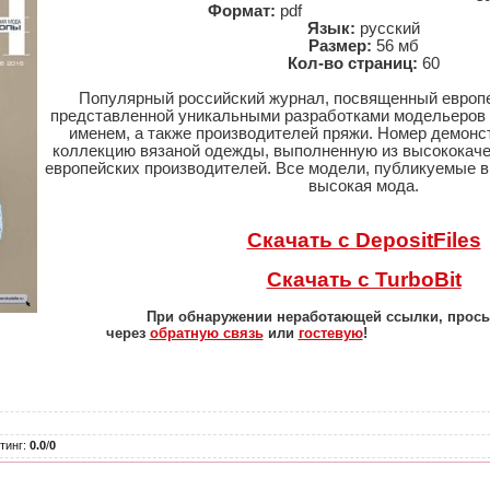
Формат:
pdf
Язык:
русский
Размер:
56 мб
Кол-во страниц:
60
Популярный российский журнал, посвященный европе
представленной уникальными разработками модельеров 
именем, а также производителей пряжи. Номер демон
коллекцию вязаной одежды, выполненную из высококаче
европейских производителей. Все модели, публикуемые в
высокая мода.
Скачать с DepositFiles
Скачать с TurboBit
При обнаружении неработающей ссылки, прос
через
обратную связь
или
гостевую
!
тинг
:
0.0
/
0