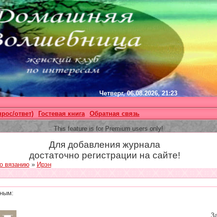
Четверг, 06.08.2026, 21:23
прос/ответ)
Гостевая книга
Обратная связь
This feature is for Premium users only!
Для добавления журнала
достаточно регистрации на сайте!
о вязанию
»
Ирэн
ным:
За