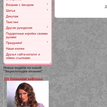
Вязание с бисером
Д
Шитье
Декупаж
Твистинг
Другие рукоделия
Подарочные коробки своими
руками
Праздники!
Наши кнопки
Друзья сайта-каталог и
обмен ссылками
Новые модели на нашей
"Энциклопедии вязания"
211 Сиреневая кофточка