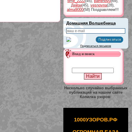
time_2222
(45)
,
parfenov0
(69)
,
Дейзи
(45)
,
vesnovna
(28)
,
alma9000
(58)
Поздравляем!!!
Домашняя Волшебница
Подписаться письмом
Вход и поиск
Несколько случайно выбранных
публикаций на нашем сайте
Копилка узоров:
1000УЗОРОВ.РФ