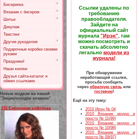
Бисеринка
Ссылки удалены по
Вязание с бисером
требованию
правообладателя.
Шитье
Зайдите на
Декупаж
официальный сайт
Твистинг
журнала
"Ирэн"
, там
можно посмотреть и
Другие рукоделия
скачать абсолютно
Подарочные коробки своими
легально
модели из
руками
журнала!
Праздники!
Наши кнопки
При обнаружении
Друзья сайта-каталог и
неработающей ссылки,
обмен ссылками
просьба сообщить
через
обратную связь
или
гостевую
!
Новые модели на нашей
"Энциклопедии вязания"
Ещё на эту тему:
211 Сиреневая кофточка
2010 Ирэн № 04
2010 Вязание модно и
просто № 11(99)
2010 Вязание модно и
просто № 10(98)
2010 Вязание модно и
просто № 09(97)