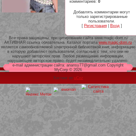
комментариев
:
0
Добавлять комментарии могут
только зарегистрированные
пользователи.
[
Регистрация
|
Вход
]
209 Белая кофта из ленточного
кружева
Все права защищены, при цитировании сайта www.magic-dom.ru
АКТИВНАЯ ссылка обязательна. Каталог портала
www.magic-dom.ru
является самообновляемой электронной библиотекой книг, информацию
в которую добавляют пользователи, согласные с тем, что они не
нарушают авторских прав. Любое размещение информации,
нарушающее авторское право, будет незамедлительно удалено.
e-mail администрации сайта: anansy77@gmail.com Copyright
MyCorp © 2026
Хостинг от
uCoz