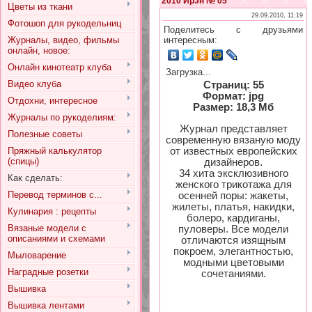
2010 Ирэн № 05
Цветы из ткани
29.09.2010, 11:19
Фотошоп для рукодельниц
Поделитесь с друзьями
Журналы, видео, фильмы
интересным:
онлайн, новое:
Онлайн кинотеатр клуба
Загрузка...
Видео клуба
Страниц: 55
Формат: jpg
Отдохни, интересное
Размер: 18,3 Мб
Журналы по рукоделиям:
Журнал представляет
Полезные советы
современную вязаную моду
от известных европейских
Пряжный калькулятор
(спицы)
дизайнеров.
34 хита эксклюзивного
Как сделать:
женского трикотажа для
Перевод терминов с...
осенней поры: жакеты,
жилеты, платья, накидки,
Кулинария : рецепты
болеро, кардиганы,
Вязаные модели с
пуловеры. Все модели
описаниями и схемами
отличаются изящным
покроем, элегантностью,
Мыловарение
модными цветовыми
Наградные розетки
сочетаниями.
Вышивка
Вышивка лентами