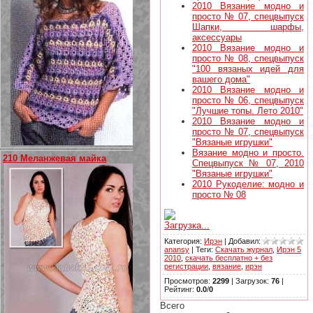
2010 Вязание модно и
просто № 07, спецвыпуск
Шапки, шарфы,
аксессуары
2010 Вязание модно и
просто № 08, спецвыпуск
"100 вязаных идей для
вашего дома"
2010 Вязание модно и
просто № 06, спецвыпуск
"Лучшие топы. Лето 2010"
2010 Вязание модно и
просто № 07, спецвыпуск
"Вязаные игрушки"
Вязание модно и просто.
210 Меланжевая майка
Спецвыпуск № 07, 2010
"Вязаные игрушки"
2010 Рукоделие: модно и
просто № 08
Загрузка...
Категория
:
Ирэн
|
Добавил
:
anansy
|
Теги
:
Скачать журнал
,
Ирэн 5
2010
,
скачать бесплатно + без
регистрации
,
вязание
,
ирэн
Просмотров
:
2299
|
Загрузок
:
76
|
Рейтинг
:
0.0
/
0
Всего