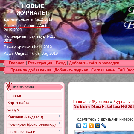
НОВЫЕ
ЖУРНАЛЫ:
Дачные секреты №12 2019
Knit Ange - Autumn/Winter
2019/2020
Кулинарный практикум №12
2019
Вяжем крючком №11 2019
Asahi Original - Kid's Bag 2019
Цветок. Спецвыпуск №4 2019
Главная
|
Регистрация
|
Вход
|
Добавить сайт в закладки
Designs in Machine Embroidery
Правила добавления
Добавить журнал
Соглашение
FAQ (во
№116 2019
Burda Örgü dergisi №2 2019
Loopy Mango Knitting: 34
Меню сайта
Fashionable Pieces You Can
Make in a Day
Главная
Craft Stamper - January 2020
Главная
»
Журналы
»
Журналы п
Карта сайта
Die kleine Diana Hakel Lust №8 20
Форум
Канзаши (кандзаси)
Поделитесь с друзьями интерес
Фоамиран (фом, ревелюр)
Цветы из ткани