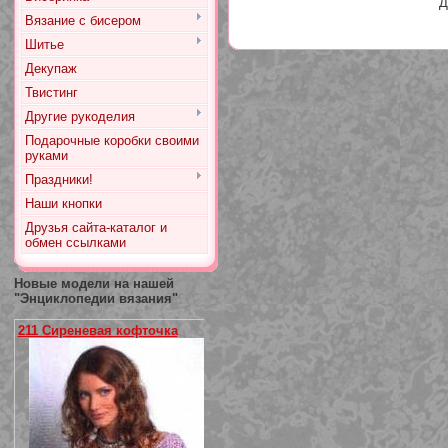
Д
Вязание с бисером
Шитье
Декупаж
Твистинг
Другие рукоделия
Подарочные коробки своими
руками
Праздники!
Наши кнопки
Друзья сайта-каталог и
обмен ссылками
Новые модели на нашей
"Энциклопедии вязания"
211 Сиреневая кофточка