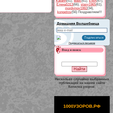
Katarin
(51)
,
марс
(61)
,
EWA
(67)
,
Елена5313
(66)
,
stasy1965
(61)
,
mordvinov1992
(34)
,
konpetrov
(56)
Поздравляем!!!
Домашняя Волшебница
Подписаться письмом
Вход и поиск
Несколько случайно выбранных
публикаций на нашем сайте
Копилка узоров:
1000УЗОРОВ.РФ