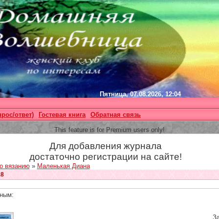
Пятница, 07.08.2026, 12:04
прос/ответ)
Гостевая книга
Обратная связь
This feature is for Premium users only!
Для добавления журнала
достаточно регистрации на сайте!
о вязанию
»
Маленькая Диана
18
ным:
За