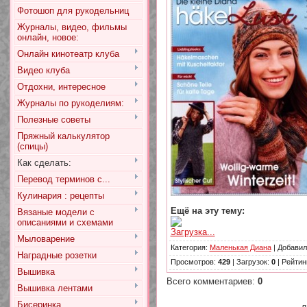
Фотошоп для рукодельниц
Журналы, видео, фильмы
онлайн, новое:
Онлайн кинотеатр клуба
Видео клуба
Отдохни, интересное
Журналы по рукоделиям:
Полезные советы
Пряжный калькулятор
(спицы)
Как сделать:
Перевод терминов с...
Кулинария : рецепты
Ещё на эту тему:
Вязаные модели с
описаниями и схемами
Загрузка...
Мыловарение
Категория
:
Маленькая Диана
|
Добавил
Наградные розетки
Просмотров
:
429
|
Загрузок
:
0
|
Рейтин
Вышивка
Всего комментариев
:
0
Вышивка лентами
Бисеринка