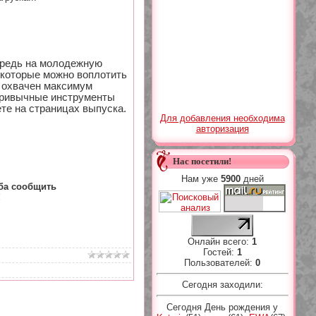
ередь на молодежную
 которые можно воплотить
и охвачен максимум
привычные инструменты
те на страницах выпуска.
Для добавления необходима
авторизация
Нас посетили!
Нам уже
5900
дней
ба сообщить
!
Онлайн всего:
1
Гостей:
1
Пользователей:
0
Сегодня заходили:
Сегодня День рождения у