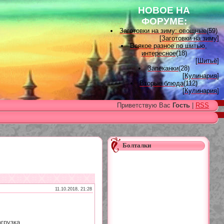
НОВОЕ НА
ФОРУМЕ:
Заготовки на зиму: овощные
(59)
[
Заготовки на зиму
]
Всякое разное по шитью,
интересное
(18)
[
Шитьё
]
Запеканки
(28)
[
Кулинария
]
Вторые блюда
(112)
[
Кулинария
]
Вышивка лентами
(15)
Приветствую Вас
Гость
|
RSS
[
Вышивка лентами
]
Наградные розетки для
домашних питомцев, МК и
советы
(11)
[
Наградные розетки из атласной
ленты
]
Болталки
Вяжем для детей
(96)
[
Вязание для детей
]
Есть много, друг Горацио...
(993)
[
Другие рукоделия
]
Узоры, схемы
(17)
[
Вязание спицами
]
11.10.2018, 21:28
Заготовки на зиму: варенье
(26)
[
Заготовки на зиму
]
грузка...