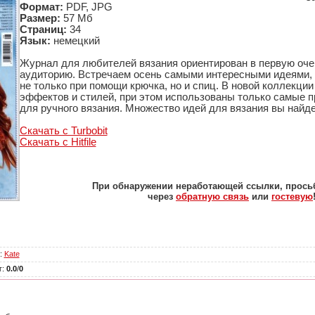
Формат:
PDF, JPG
Размер:
57 Мб
Страниц:
34
Язык:
немецкий
Журнал для любителей вязания ориентирован в первую оч
аудиторию. Встречаем осень самыми интересными идеями,
не только при помощи крючка, но и спиц. В новой коллекци
эффектов и стилей, при этом использованы только самые 
для ручного вязания. Множество идей для вязания вы найде
Скачать с Turbоbit
Скачать с Hitfile
При обнаружении неработающей ссылки, прось
через
обратную связь
или
гостевую
:
Kate
г
:
0.0
/
0