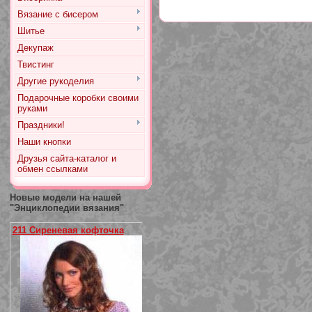
Вязание с бисером
Шитье
Декупаж
Твистинг
Другие рукоделия
Подарочные коробки своими
руками
Праздники!
Наши кнопки
Друзья сайта-каталог и
обмен ссылками
Новые модели на нашей
"Энциклопедии вязания"
211 Сиреневая кофточка