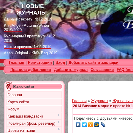
НОВЫЕ
ЖУРНАЛЫ:
Дачные секреты №12 2019
Knit Ange - Autumn/Winter
2019/2020
Кулинарный практикум №12
2019
Вяжем крючком №11 2019
Asahi Original - Kid's Bag 2019
Цветок. Спецвыпуск №4 2019
Главная
|
Регистрация
|
Вход
|
Добавить сайт в закладки
Designs in Machine Embroidery
Правила добавления
Добавить журнал
Соглашение
FAQ (во
№116 2019
Burda Örgü dergisi №2 2019
Loopy Mango Knitting: 34
Меню сайта
Fashionable Pieces You Can
Make in a Day
Главная
Craft Stamper - January 2020
Главная
»
Журналы
»
Журналы п
Карта сайта
2014 Вязание модно и просто № 1
Форум
Канзаши (кандзаси)
Поделитесь с друзьями интерес
Фоамиран (фом, ревелюр)
Цветы из ткани