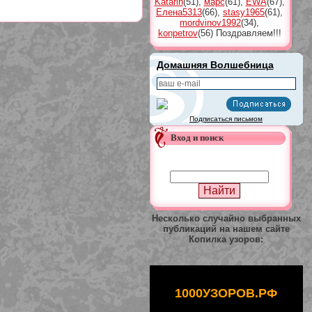
Katarin
(51)
,
марс
(61)
,
EWA
(67)
,
Елена5313
(66)
,
stasy1965
(61)
,
mordvinov1992
(34)
,
konpetrov
(56)
Поздравляем!!!
Домашняя Волшебница
Подписаться письмом
Вход и поиск
Несколько случайно выбранных
публикаций на нашем сайте
Копилка узоров:
1000УЗОРОВ.РФ