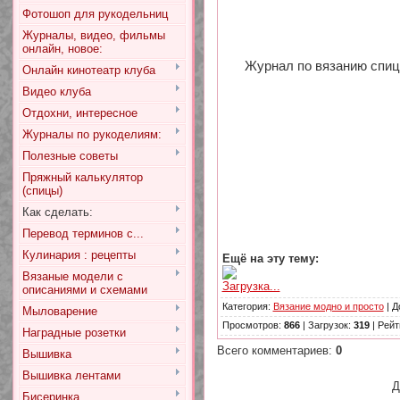
Фотошоп для рукодельниц
Журналы, видео, фильмы
онлайн, новое:
Журнал по вязанию спица
Онлайн кинотеатр клуба
Видео клуба
Отдохни, интересное
Журналы по рукоделиям:
Полезные советы
Пряжный калькулятор
(спицы)
Как сделать:
Перевод терминов с...
Кулинария : рецепты
Ещё на эту тему:
Вязаные модели с
Загрузка...
описаниями и схемами
Категория
:
Вязание модно и просто
|
Д
Мыловарение
Просмотров
:
866
|
Загрузок
:
319
|
Рейт
Наградные розетки
Всего комментариев
:
0
Вышивка
Вышивка лентами
Д
Бисеринка