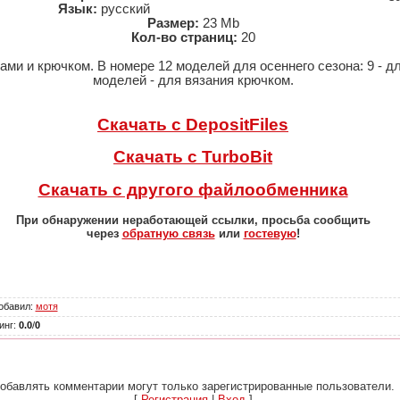
Язык:
русский
Размер:
23 Mb
Кол-во страниц:
20
ми и крючком. В номере 12 моделей для осеннего сезона: 9 - дл
моделей - для вязания крючком.
Скачать с DepositFiles
Скачать с TurboBit
Скачать с другого файлообменника
При обнаружении неработающей ссылки, просьба сообщить
через
обратную связь
или
гостевую
!
обавил
:
мотя
инг
:
0.0
/
0
обавлять комментарии могут только зарегистрированные пользователи.
[
Регистрация
|
Вход
]