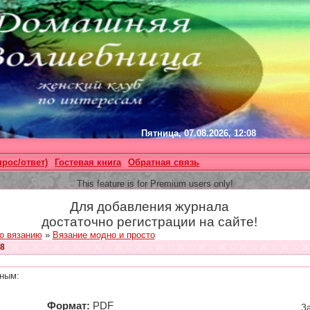
Пятница, 07.08.2026, 12:08
прос/ответ)
Гостевая книга
Обратная связь
This feature is for Premium users only!
Для добавления журнала
достаточно регистрации на сайте!
о вязанию
»
Вязание модно и просто
8
ным:
Формат:
PDF
За