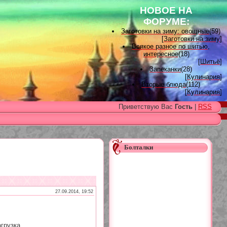
НОВОЕ НА
ФОРУМЕ:
Заготовки на зиму: овощные
(59)
[
Заготовки на зиму
]
Всякое разное по шитью,
интересное
(18)
[
Шитьё
]
Запеканки
(28)
[
Кулинария
]
Вторые блюда
(112)
[
Кулинария
]
Вышивка лентами
(15)
Приветствую Вас
Гость
|
RSS
[
Вышивка лентами
]
Наградные розетки для
домашних питомцев, МК и
советы
(11)
[
Наградные розетки из атласной
ленты
]
Болталки
Вяжем для детей
(96)
[
Вязание для детей
]
Есть много, друг Горацио...
(993)
[
Другие рукоделия
]
Узоры, схемы
(17)
[
Вязание спицами
]
27.09.2014, 19:52
Заготовки на зиму: варенье
(26)
[
Заготовки на зиму
]
грузка...