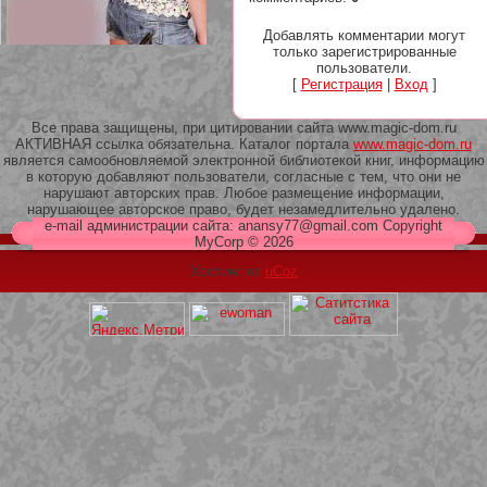
Добавлять комментарии могут
только зарегистрированные
пользователи.
[
Регистрация
|
Вход
]
209 Белая кофта из ленточного
Все права защищены, при цитировании сайта www.magic-dom.ru
кружева
АКТИВНАЯ ссылка обязательна. Каталог портала
www.magic-dom.ru
является самообновляемой электронной библиотекой книг, информацию
в которую добавляют пользователи, согласные с тем, что они не
нарушают авторских прав. Любое размещение информации,
нарушающее авторское право, будет незамедлительно удалено.
e-mail администрации сайта: anansy77@gmail.com Copyright
MyCorp © 2026
Хостинг от
uCoz