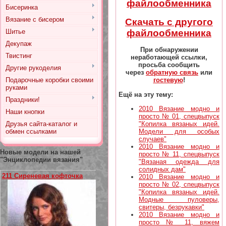
файлообменника
Бисеринка
Вязание с бисером
Скачать с другого
файлообменника
Шитье
Декупаж
При обнаружении
Твистинг
неработающей ссылки,
просьба сообщить
Другие рукоделия
через
обратную связь
или
Подарочные коробки своими
гостевую
!
руками
Ещё на эту тему:
Праздники!
2010 Вязание модно и
Наши кнопки
просто № 01, спецвыпуск
"Копилка вязаных идей.
Друзья сайта-каталог и
Модели для особых
обмен ссылками
случаев"
2010 Вязание модно и
Новые модели на нашей
просто № 11, спецвыпуск
"Энциклопедии вязания"
"Вязаная одежда для
солидных дам"
211 Сиреневая кофточка
2010 Вязание модно и
просто № 02, спецвыпуск
"Копилка вязаных идей.
Модные пуловеры,
свитеры, безрукавки"
2010 Вязание модно и
просто № 11, вяжем