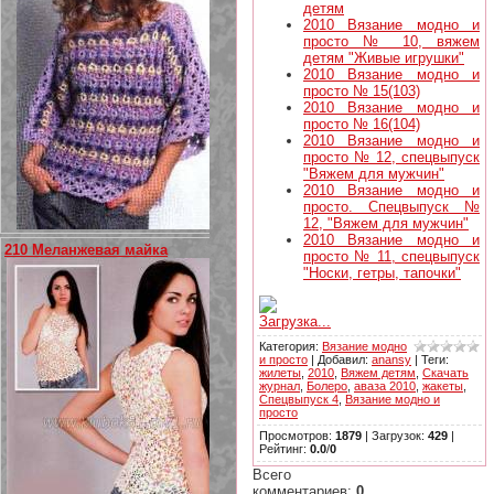
детям
2010 Вязание модно и
просто № 10, вяжем
детям "Живые игрушки"
2010 Вязание модно и
просто № 15(103)
2010 Вязание модно и
просто № 16(104)
2010 Вязание модно и
просто № 12, спецвыпуск
"Вяжем для мужчин"
2010 Вязание модно и
просто. Спецвыпуск №
12, "Вяжем для мужчин"
2010 Вязание модно и
210 Меланжевая майка
просто № 11, спецвыпуск
"Носки, гетры, тапочки"
Загрузка...
Категория
:
Вязание модно
и просто
|
Добавил
:
anansy
|
Теги
:
жилеты
,
2010
,
Вяжем детям
,
Скачать
журнал
,
Болеро
,
аваза 2010
,
жакеты
,
Спецвыпуск 4
,
Вязание модно и
просто
Просмотров
:
1879
|
Загрузок
:
429
|
Рейтинг
:
0.0
/
0
Всего
комментариев
:
0