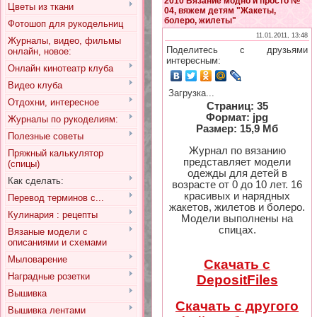
2010 Вязание модно и просто №
Цветы из ткани
04, вяжем детям "Жакеты,
болеро, жилеты"
Фотошоп для рукодельниц
11.01.2011, 13:48
Журналы, видео, фильмы
Поделитесь с друзьями
онлайн, новое:
интересным:
Онлайн кинотеатр клуба
Видео клуба
Загрузка...
Отдохни, интересное
Страниц: 35
Формат: jpg
Журналы по рукоделиям:
Размер: 15,9 Мб
Полезные советы
Журнал по вязанию
Пряжный калькулятор
представляет модели
(спицы)
одежды для детей в
Как сделать:
возрасте от 0 до 10 лет. 16
красивых и нарядных
Перевод терминов с...
жакетов, жилетов и болеро.
Кулинария : рецепты
Модели выполнены на
спицах.
Вязаные модели с
описаниями и схемами
Мыловарение
Скачать с
Наградные розетки
DepositFiles
Вышивка
Скачать с другого
Вышивка лентами